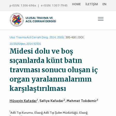
HOME
İLETİŞİM
EN
p-ISSN: 1306-696x | e-ISSN: 1307-7945
Navigas
Ulus Travma Acil Cerrahi Derg. 2014; 20(6):
395-400 | DOI:
10.5505/tjtes.2014.92331
Midesi dolu ve boş
sıçanlarda künt batın
travması sonucu oluşan iç
organ yaralanmalarının
karşılaştırılması
1
2
3
Hüseyin Kafadar
, Safiye Kafadar
, Mehmet Tokdemir
1
Adli Tıp Kurumu, Elazığ Adli Tıp Şube Müdürlüğü, Elazığ