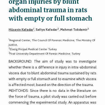
organ injuries by blunt
abdominal trauma in rats
with empty or full stomach
1
2
3
Hüseyin Kafadar
, Safiye Kafadar
, Mehmet Tokdemir
1
Regional Center, The Council Of Forensic Medicine, The Ministry Of
Justice,
2
Elazig Pricipal Medical Center Turkey
3
Firat University Department Of Foresic Medicine. Turkey
BACKGROUND: The aim of study was to investigate
whether there is a difference in injury in intra-abdominal
viscera due to blunt abdominal trauma sustained by rats
with empty or full stomach and to examine which viscera
is affected most, based on the direction of the trauma.
MEHTOHDS: Since there is no data in the literature on
the force of trauma, a pilot study was carried out before
commencing the experimental study. An apparatus was