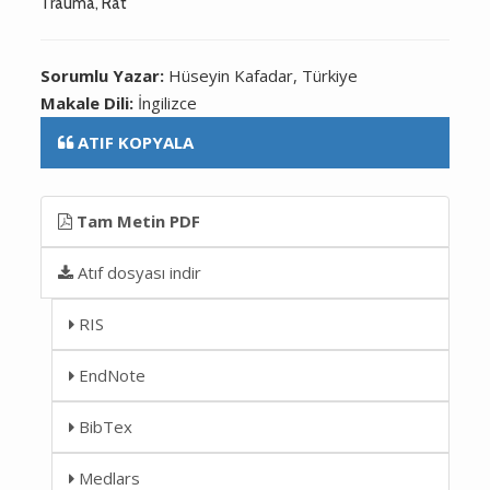
Trauma, Rat
Sorumlu Yazar:
Hüseyin Kafadar, Türkiye
Makale Dili:
İngilizce
ATIF KOPYALA
Tam Metin PDF
Atıf dosyası indir
RIS
EndNote
BibTex
Medlars