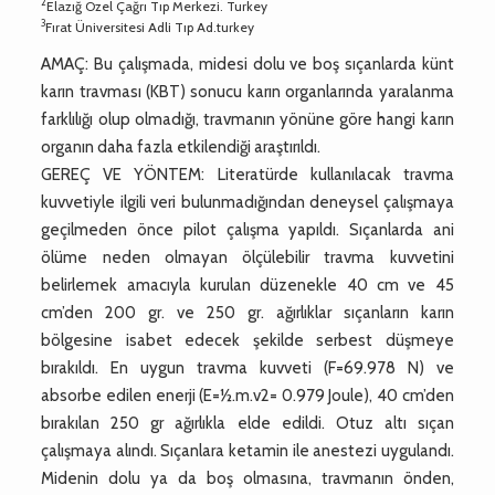
2
Elazığ Özel Çağrı Tıp Merkezi. Turkey
3
Fırat Üniversitesi Adli Tıp Ad.turkey
AMAÇ: Bu çalışmada, midesi dolu ve boş sıçanlarda künt
karın travması (KBT) sonucu karın organlarında yaralanma
farklılığı olup olmadığı, travmanın yönüne göre hangi karın
organın daha fazla etkilendiği araştırıldı.
GEREÇ VE YÖNTEM: Literatürde kullanılacak travma
kuvvetiyle ilgili veri bulunmadığından deneysel çalışmaya
geçilmeden önce pilot çalışma yapıldı. Sıçanlarda ani
ölüme neden olmayan ölçülebilir travma kuvvetini
belirlemek amacıyla kurulan düzenekle 40 cm ve 45
cm’den 200 gr. ve 250 gr. ağırlıklar sıçanların karın
bölgesine isabet edecek şekilde serbest düşmeye
bırakıldı. En uygun travma kuvveti (F=69.978 N) ve
absorbe edilen enerji (E=½.m.v2= 0.979 Joule), 40 cm’den
bırakılan 250 gr ağırlıkla elde edildi. Otuz altı sıçan
çalışmaya alındı. Sıçanlara ketamin ile anestezi uygulandı.
Midenin dolu ya da boş olmasına, travmanın önden,