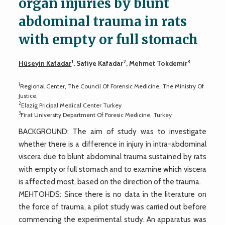
organ injuries by blunt
abdominal trauma in rats
with empty or full stomach
1
2
3
Hüseyin Kafadar
, Safiye Kafadar
, Mehmet Tokdemir
1
Regional Center, The Council Of Forensic Medicine, The Ministry Of
Justice,
2
Elazig Pricipal Medical Center Turkey
3
Firat University Department Of Foresic Medicine. Turkey
BACKGROUND: The aim of study was to investigate
whether there is a difference in injury in intra-abdominal
viscera due to blunt abdominal trauma sustained by rats
with empty or full stomach and to examine which viscera
is affected most, based on the direction of the trauma.
MEHTOHDS: Since there is no data in the literature on
the force of trauma, a pilot study was carried out before
commencing the experimental study. An apparatus was