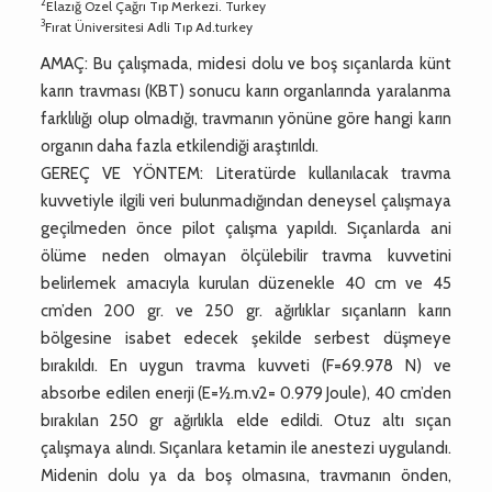
2
Elazığ Özel Çağrı Tıp Merkezi. Turkey
3
Fırat Üniversitesi Adli Tıp Ad.turkey
AMAÇ: Bu çalışmada, midesi dolu ve boş sıçanlarda künt
karın travması (KBT) sonucu karın organlarında yaralanma
farklılığı olup olmadığı, travmanın yönüne göre hangi karın
organın daha fazla etkilendiği araştırıldı.
GEREÇ VE YÖNTEM: Literatürde kullanılacak travma
kuvvetiyle ilgili veri bulunmadığından deneysel çalışmaya
geçilmeden önce pilot çalışma yapıldı. Sıçanlarda ani
ölüme neden olmayan ölçülebilir travma kuvvetini
belirlemek amacıyla kurulan düzenekle 40 cm ve 45
cm’den 200 gr. ve 250 gr. ağırlıklar sıçanların karın
bölgesine isabet edecek şekilde serbest düşmeye
bırakıldı. En uygun travma kuvveti (F=69.978 N) ve
absorbe edilen enerji (E=½.m.v2= 0.979 Joule), 40 cm’den
bırakılan 250 gr ağırlıkla elde edildi. Otuz altı sıçan
çalışmaya alındı. Sıçanlara ketamin ile anestezi uygulandı.
Midenin dolu ya da boş olmasına, travmanın önden,