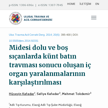
HOME
İLETİŞİM
EN
p-ISSN: 1306-696x | e-ISSN: 1307-7945
Navigas
Ulus Travma Acil Cerrahi Derg. 2014; 20(6):
395-400 | DOI:
10.5505/tjtes.2014.92331
Midesi dolu ve boş
sıçanlarda künt batın
travması sonucu oluşan iç
organ yaralanmalarının
karşılaştırılması
1
2
3
Hüseyin Kafadar
, Safiye Kafadar
, Mehmet Tokdemir
1
Adli Tıp Kurumu, Elazığ Adli Tıp Şube Müdürlüğü, Elazığ