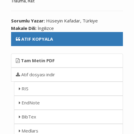
Trauma, Rat
Sorumlu Yazar:
Hüseyin Kafadar, Türkiye
Makale Dili:
İngilizce
ATIF KOPYALA
Tam Metin PDF
Atıf dosyası indir
RIS
EndNote
BibTex
Medlars