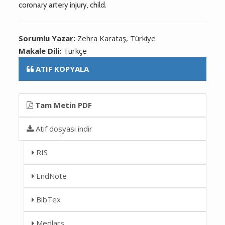
coronary artery injury, child.
Sorumlu Yazar:
Zehra Karataş, Türkiye
Makale Dili:
Türkçe
ATIF KOPYALA
Tam Metin PDF
Atıf dosyası indir
RIS
EndNote
BibTex
Medlars