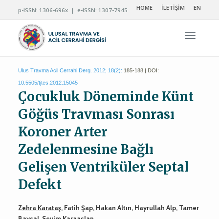
HOME
İLETİŞİM
EN
p-ISSN: 1306-696x | e-ISSN: 1307-7945
Navigas
Ulus Travma Acil Cerrahi Derg. 2012; 18(2):
185-188 | DOI:
10.5505/tjtes.2012.15045
Çocukluk Döneminde Künt
Göğüs Travması Sonrası
Koroner Arter
Zedelenmesine Bağlı
Gelişen Ventriküler Septal
Defekt
Zehra Karataş
, Fatih Şap, Hakan Altın, Hayrullah Alp, Tamer
Baysal, Sevim Karaaslan