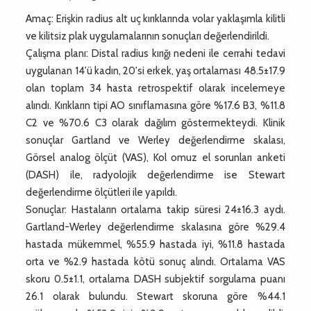
Amaç: Erişkin radius alt uç kırıklarında volar yaklaşımla kilitli
ve kilitsiz plak uygulamalarının sonuçları değerlendirildi.
Çalışma planı: Distal radius kırığı nedeni ile cerrahi tedavi
uygulanan 14'ü kadın, 20'si erkek, yaş ortalaması 48.5±17.9
olan toplam 34 hasta retrospektif olarak incelemeye
alındı. Kırıkların tipi AO sınıflamasına göre %17.6 B3, %11.8
C2 ve %70.6 C3 olarak dağılım göstermekteydi. Klinik
sonuçlar Gartland ve Werley değerlendirme skalası,
Görsel analog ölçüt (VAS), Kol omuz el sorunları anketi
(DASH) ile, radyolojik değerlendirme ise Stewart
değerlendirme ölçütleri ile yapıldı.
Sonuçlar: Hastaların ortalama takip süresi 24±16.3 aydı.
Gartland-Werley değerlendirme skalasına göre %29.4
hastada mükemmel, %55.9 hastada iyi, %11.8 hastada
orta ve %2.9 hastada kötü sonuç alındı. Ortalama VAS
skoru 0.5±1.1, ortalama DASH subjektif sorgulama puanı
26.1 olarak bulundu. Stewart skoruna göre %44.1