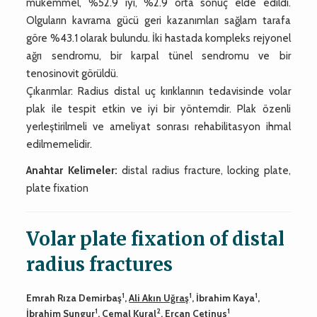
mükemmel, %52.9 iyi, %2.9 orta sonuç elde edildi.
Olguların kavrama gücü geri kazanımları sağlam tarafa
göre %43.1 olarak bulundu. İki hastada kompleks rejyonel
ağrı sendromu, bir karpal tünel sendromu ve bir
tenosinovit görüldü.
Çıkarımlar: Radius distal uç kırıklarının tedavisinde volar
plak ile tespit etkin ve iyi bir yöntemdir. Plak özenli
yerleştirilmeli ve ameliyat sonrası rehabilitasyon ihmal
edilmemelidir.
Anahtar Kelimeler:
distal radius fracture, locking plate,
plate fixation
Volar plate fixation of distal
radius fractures
1
1
1
Emrah Rıza Demirbaş
,
Ali Akın Uğraş
, İbrahim Kaya
,
1
2
1
İbrahim Sungur
, Cemal Kural
, Ercan Çetinus