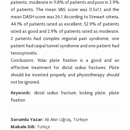
patients, moderate in 11.8% of patients and poor in 2.9%
of patients. The mean VAS score was 0.5±1.1, and the
mean DASH score was 26.1. According to Stewart criteria,
44.1% of patients rated as excellent, 52.9% of patients
rated as good and 2.9% of patients rated as moderate.
2 patients had complex regional pain syndrome, one
patient had carpal tunnel syndrome and one patient had
tenosynovitis.
Conclusions: Volar plate fixation is a good and an
effective treatment for distal radius fractures. Plate
should be inserted properly and physiotherapy should
not be ignored.
Keywords:
distal radius fracture, locking plate, plate
fixation
Sorumlu Yazar:
Ali Akın Uğraş, Türkiye
Makale Dili:
Türkçe