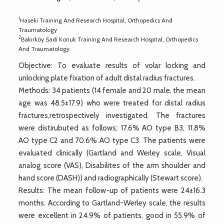
1
Haseki Training And Research Hospital, Orthopedics And
Traumatology
2
Bakırköy Sadi Konuk Training And Research Hospital, Orthopedics
And Traumatology
Objective: To evaluate results of volar locking and
unlocking plate fixation of adult distal radius fractures.
Methods: 34 patients (14 female and 20 male, the mean
age was 48.5±17.9) who were treated for distal radius
fractures,retrospectively investigated. The fractures
were distirubuted as follows; 17.6% AO type B3, 11.8%
AO type C2 and 70.6% AO type C3. The patients were
evaluated clinically (Gartland and Werley scale, Visual
analog score (VAS), Disabilites of the arm shoulder and
hand score (DASH)) and radiographically (Stewart score).
Results: The mean follow-up of patients were 24±16.3
months. According to Gartland-Werley scale, the results
were excellent in 24.9% of patients, good in 55.9% of