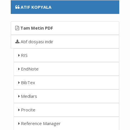
ATIF KOPYALA
Tam Metin PDF
Atıf dosyası indir
RIS
EndNote
BibTex
Medlars
Procite
Reference Manager