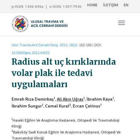
HOME
İLETİŞİM
EN
p-ISSN: 1306-696x | e-ISSN: 1307-7945
Navigas
Ulus Travma Acil Cerrahi Derg. 2012; 18(2):
162-166 | DOI:
10.5505/tjtes.2012.64022
Radius alt uç kırıklarında
volar plak ile tedavi
uygulamaları
1
1
1
Emrah Rıza Demirbaş
,
Ali Akın Uğraş
, İbrahim Kaya
,
1
2
1
İbrahim Sungur
, Cemal Kural
, Ercan Çetinus
1
Haseki Eğitim Ve Araştırma Hastanesi, Ortopedi Ve Travmatoloji
Kliniği
2
Bakırköy Sadi Konuk Eğitim Ve Araştırma Hastanesi, Ortopedi Ve
Travmatoloji Kliniği