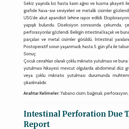
Sekiz yaşında kız hasta karın ağrısı ve kusma şikayeti 
grafide hava-sıvı seviyeleri ve metalik cisimler gözlend
USG’de akut apandisit lehine rapor edildi. Eksplorasyo
yapışık bulundu. Diseksiyon sonrasında çekumda, çe
perforasyonlar gözlendi. Belirgin intestinal kaçak ve buna 
parçaları ve metal cisimler görüldü. İntestinal yaral
Postoperatif sorun yaşanmadı, hasta 5. gün şifa ile taburc
Sonuç:
Çocuk cerrahları olarak çoklu mıknatıs yutulması ve buna
yutulması hikayesi mevcut olgularda abdominal düz graf
veya çoklu mıknatıs yutulması durumunda muhtemel
çıkarılmalıdır.
Anahtar Kelimeler:
Yabancı cisim, bağırsak, perforasyon,
Intestinal Perforation Due 
Report