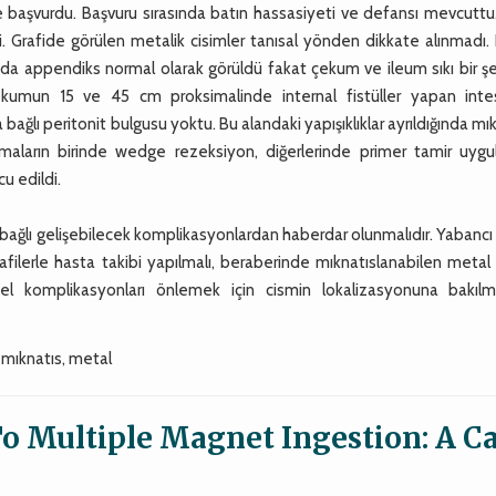
ile başvurdu. Başvuru sırasında batın hassasiyeti ve defansı mevcutt
i. Grafide görülen metalik cisimler tanısal yönden dikkate alınmadı.
nda appendiks normal olarak görüldü fakat çekum ve ileum sıkı bir ş
kumun 15 ve 45 cm proksimalinde internal fistüller yapan intes
bağlı peritonit bulgusu yoktu. Bu alandaki yapışıklıklar ayrıldığında mı
anmaların birinde wedge rezeksiyon, diğerlerinde primer tamir uygul
u edildi.
 bağlı gelişebilecek komplikasyonlardan haberdar olunmalıdır. Yabancı
ilerle hasta takibi yapılmalı, beraberinde mıknatıslanabilen metal 
 komplikasyonları önlemek için cismin lokalizasyonuna bakıl
 mıknatıs, metal
To Multiple Magnet Ingestion: A C