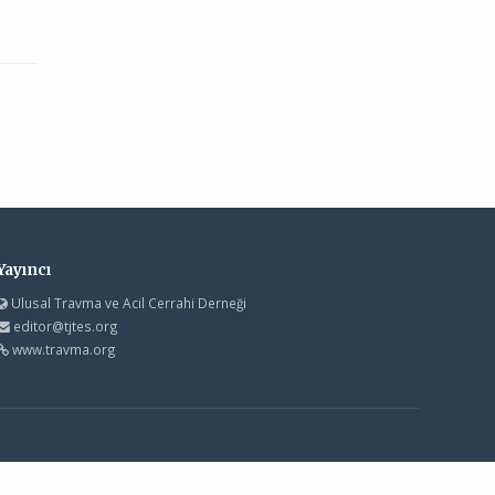
Yayıncı
Ulusal Travma ve Acil Cerrahi Derneği
editor@tjtes.org
www.travma.org