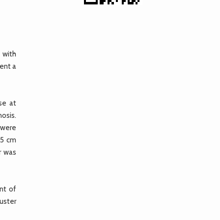
 with
sent a
se at
nosis.
 were
45 cm
r was
nt of
uster