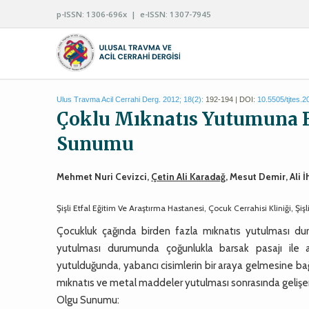
p-ISSN: 1306-696x | e-ISSN: 1307-7945
Ulus Travma Acil Cerrahi Derg. 2012; 18(2):
192-194 | DOI:
10.5505/tjtes.
Çoklu Mıknatıs Yutumuna Ba
Sunumu
Mehmet Nuri Cevizci,
Çetin Ali Karadağ
, Mesut Demir, Ali
Şişli Etfal Eğitim Ve Araştırma Hastanesi, Çocuk Cerrahisi Kliniği, Şişli
Çocukluk çağında birden fazla mıknatıs yutulması durum
yutulması durumunda çoğunlukla barsak pasajı ile at
yutulduğunda, yabancı cisimlerin bir araya gelmesine bağ
mıknatıs ve metal maddeler yutulması sonrasında gelişen
Olgu Sunumu: