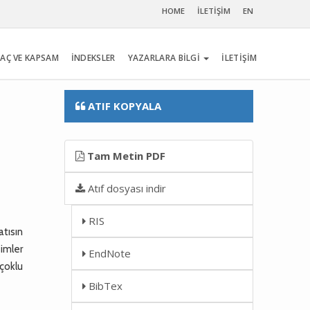
HOME
İLETİŞİM
EN
AÇ VE KAPSAM
İNDEKSLER
YAZARLARA BİLGİ
İLETİŞİM
ATIF KOPYALA
Tam Metin PDF
Atıf dosyası indir
RIS
tısın
imler
EndNote
 çoklu
BibTex