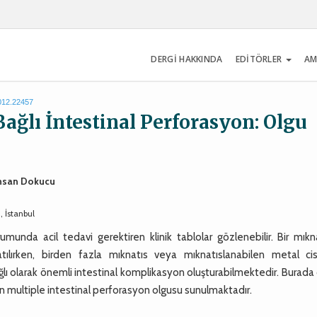
DERGİ HAKKINDA
EDİTÖRLER
AM
2012.22457
ğlı İntestinal Perforasyon: Olgu
 İhsan Dokucu
, İstanbul
unda acil tedavi gerektiren klinik tablolar gözlenebilir. Bir mıkna
ılırken, birden fazla mıknatıs veya mıknatıslanabilen metal cis
lı olarak önemli intestinal komplikasyon oluşturabilmektedir. Burada
 multiple intestinal perforasyon olgusu sunulmaktadır.