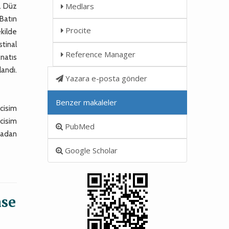
Medlars
u. Düz
 Batın
Procite
ekilde
tinal
Reference Manager
knatıs
andı.
Yazara e-posta gönder
Benzer makaleler
 cisim
cisim
PubMed
madan
Google Scholar
ase