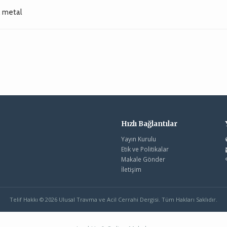
, metal
Hızlı Bağlantılar
Yayın Kurulu
Etik ve Politikalar
Makale Gönder
İletişim
Telif Hakkı © 2026 Ulusal Travma ve Acil Cerrahi Dergisi. Tüm Hakları Saklıdır.