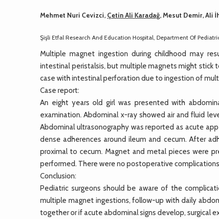
Mehmet Nuri Cevizci,
Çetin Ali Karadağ
, Mesut Demir, Ali
Şişli Etfal Research And Education Hospital, Department Of Pediatric
Multiple magnet ingestion during childhood may res
intestinal peristalsis, but multiple magnets might stick
case with intestinal perforation due to ingestion of mu
Case report:
An eight years old girl was presented with abdomi
examination. Abdominal x-ray showed air and fluid level
Abdominal ultrasonography was reported as acute appen
dense adherences around ileum and cecum. After adhe
proximal to cecum. Magnet and metal pieces were pr
performed. There were no postoperative complications
Conclusion:
Pediatric surgeons should be aware of the complicati
multiple magnet ingestions, follow-up with daily abdo
together or if acute abdominal signs develop, surgical 