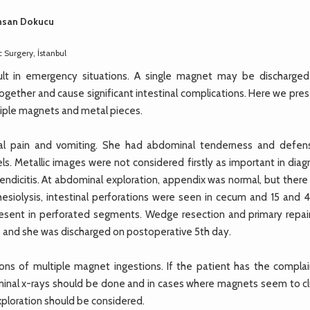
 İhsan Dokucu
 Surgery, İstanbul
ult in emergency situations. A single magnet may be discharged
 together and cause significant intestinal complications. Here we pre
ltiple magnets and metal pieces.
nal pain and vomiting. She had abdominal tenderness and defen
s. Metallic images were not considered firstly as important in diag
dicitis. At abdominal exploration, appendix was normal, but there
siolysis, intestinal perforations were seen in cecum and 15 and 
esent in perforated segments. Wedge resection and primary repai
 and she was discharged on postoperative 5th day.
ons of multiple magnet ingestions. If the patient has the complai
minal x-rays should be done and in cases where magnets seem to cl
exploration should be considered.