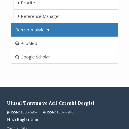
Procite
Reference Manager
Benzer makaleler
PubMed
Google Scholar
Ulusal Travma ve Acil Cerrahi Dergisi
p-ISSN:
1306-696x |
e-ISSN:
1307-7945
Hızlı Bağlantılar
Yayın Kurulu