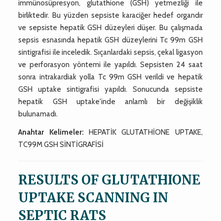
immünosüpresyon, glutathione (GSH) yetmezliği ile
birliktedir. Bu yüzden sepsiste karaciğer hedef organdır
ve sepsiste hepatik GSH düzeyleri düşer. Bu çalışmada
sepsis esnasında hepatik GSH düzeylerini Tc 99m GSH
sintigrafisi ile inceledik. Sıçanlardaki sepsis, çekal ligasyon
ve perforasyon yöntemi ile yapıldı. Sepsisten 24 saat
sonra intrakardiak yolla Tc 99m GSH verildi ve hepatik
GSH uptake sintigrafisi yapıldı. Sonucunda sepsiste
hepatik GSH uptake'inde anlamlı bir değişiklik
bulunamadı.
Anahtar Kelimeler:
HEPATİK GLUTATHİONE UPTAKE,
TC99M GSH SİNTİGRAFİSİ
RESULTS OF GLUTATHIONE
UPTAKE SCANNING IN
SEPTIC RATS