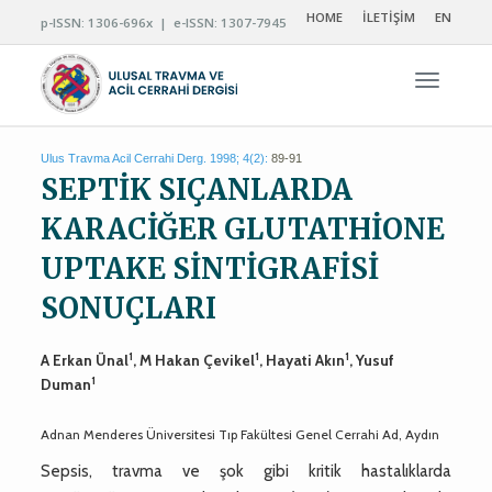
HOME
İLETİŞİM
EN
p-ISSN: 1306-696x | e-ISSN: 1307-7945
Navigas
Ulus Travma Acil Cerrahi Derg. 1998; 4(2):
89-91
SEPTİK SIÇANLARDA
KARACİĞER GLUTATHİONE
UPTAKE SİNTİGRAFİSİ
SONUÇLARI
1
1
1
A Erkan Ünal
, M Hakan Çevikel
, Hayati Akın
, Yusuf
1
Duman
Adnan Menderes Üniversitesi Tıp Fakültesi Genel Cerrahi Ad, Aydın
Sepsis, travma ve şok gibi kritik hastalıklarda