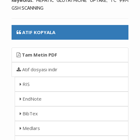
Keywords:
HEPATIC GLUTATHIONE UPTAKE, TC 99M
GSH SCANNING
ATIF KOPYALA
Tam Metin PDF
Atıf dosyası indir
RIS
EndNote
BibTex
Medlars