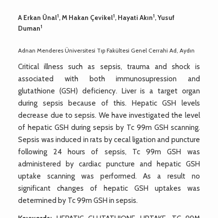
1
1
1
A Erkan Ünal
, M Hakan Çevikel
, Hayati Akın
, Yusuf
1
Duman
Adnan Menderes Üniversitesi Tıp Fakültesi Genel Cerrahi Ad, Aydın
Critical illness such as sepsis, trauma and shock is
associated with both immunosupression and
glutathione (GSH) deficiency. Liver is a target organ
during sepsis because of this. Hepatic GSH levels
decrease due to sepsis. We have investigated the level
of hepatic GSH during sepsis by Tc 99m GSH scanning.
Sepsis was induced in rats by cecal ligation and puncture
following 24 hours of sepsis, Tc 99m GSH was
administered by cardiac puncture and hepatic GSH
uptake scanning was performed. As a result no
significant changes of hepatic GSH uptakes was
determined by Tc 99m GSH in sepsis.