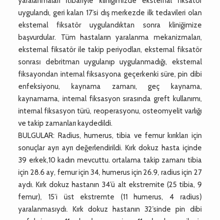
yaralanmaları itibariyle kliniğimizde eksternal fiksatör
uygulandı, geri kalan 17’si dış merkezde ilk tedavileri olan
eksternal fiksatör uygulandıktan sonra kliniğimize
başvurdular. Tüm hastaların yaralanma mekanizmaları,
eksternal fiksatör ile takip periyodları, eksternal fiksatör
sonrası debritman uygulanıp uygulanmadığı, eksternal
fiksayondan internal fiksasyona geçerkenki süre, pin dibi
enfeksiyonu, kaynama zamanı, geç kaynama,
kaynamama, internal fiksasyon sırasında greft kullanımı,
internal fiksasyon türü, reoperasyonu, osteomyelit varlığı
ve takip zamanları kaydedildi.
BULGULAR: Radius, humerus, tibia ve femur kırıkları için
sonuçlar ayrı ayrı değerlendirildi. Kırk dokuz hasta içinde
39 erkek,10 kadın mevcuttu. ortalama takip zamanı tibia
için 28.6 ay, femur için 34, humerus için 26.9, radius için 27
aydı. Kırk dokuz hastanın 34’ü alt ekstremite (25 tibia, 9
femur), 15’i üst ekstremte (11 humerus, 4 radius)
yaralanmasıydı. Kırk dokuz hastanın 32’sinde pin dibi