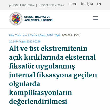
HOME
İLETİŞİM
EN
p-ISSN: 1306-696x | e-ISSN: 1307-7945
Navigas
Ulus Travma Acil Cerrahi Derg. 2020; 26(6):
865-869 | DOI:
10.14744/tjtes.2020.80236
Alt ve üst ekstremitenin
açık kırıklarında eksternal
fiksatör uygulanmış
internal fiksasyona geçilen
olgularda
komplikasyonların
değerlendirilmesi