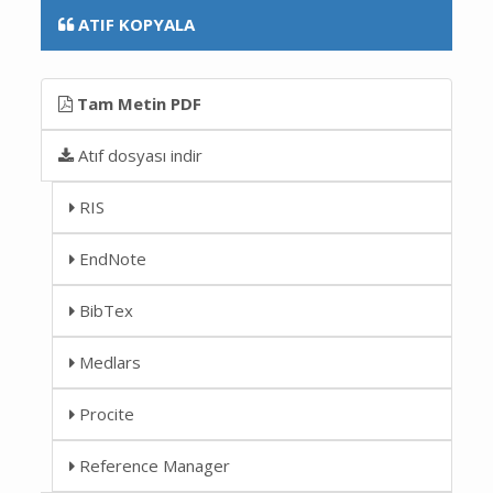
ATIF KOPYALA
Tam Metin PDF
Atıf dosyası indir
RIS
EndNote
BibTex
Medlars
Procite
Reference Manager