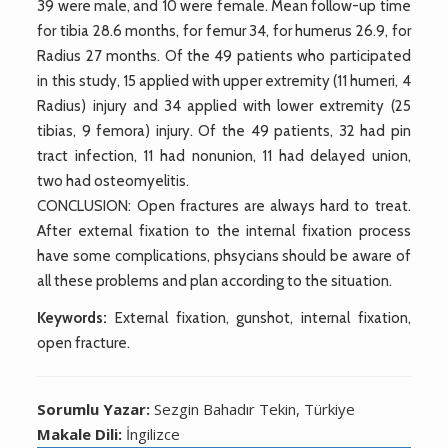
39 were male, and 10 were female. Mean follow-up time
for tibia 28.6 months, for femur 34, for humerus 26.9, for
Radius 27 months. Of the 49 patients who participated
in this study, 15 applied with upper extremity (11 humeri, 4
Radius) injury and 34 applied with lower extremity (25
tibias, 9 femora) injury. Of the 49 patients, 32 had pin
tract infection, 11 had nonunion, 11 had delayed union,
two had osteomyelitis.
CONCLUSION: Open fractures are always hard to treat.
After external fixation to the internal fixation process
have some complications, phsycians should be aware of
all these problems and plan according to the situation.
Keywords:
External fixation, gunshot, internal fixation,
open fracture.
Sorumlu Yazar:
Sezgin Bahadır Tekin, Türkiye
Makale Dili:
İngilizce