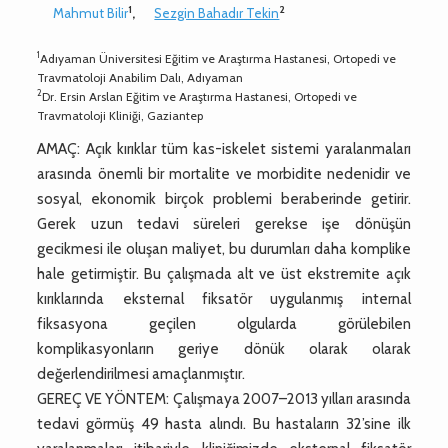
1
2
Mahmut Bilir
,
Sezgin Bahadır Tekin
1
Adıyaman Üniversitesi Eğitim ve Araştırma Hastanesi, Ortopedi ve
Travmatoloji Anabilim Dalı, Adıyaman
2
Dr. Ersin Arslan Eğitim ve Araştırma Hastanesi, Ortopedi ve
Travmatoloji Kliniği, Gaziantep
AMAÇ: Açık kırıklar tüm kas-iskelet sistemi yaralanmaları
arasında önemli bir mortalite ve morbidite nedenidir ve
sosyal, ekonomik birçok problemi beraberinde getirir.
Gerek uzun tedavi süreleri gerekse işe dönüşün
gecikmesi ile oluşan maliyet, bu durumları daha komplike
hale getirmiştir. Bu çalışmada alt ve üst ekstremite açık
kırıklarında eksternal fiksatör uygulanmış internal
fiksasyona geçilen olgularda görülebilen
komplikasyonların geriye dönük olarak olarak
değerlendirilmesi amaçlanmıştır.
GEREÇ VE YÖNTEM: Çalışmaya 2007–2013 yılları arasında
tedavi görmüş 49 hasta alındı. Bu hastaların 32’sine ilk