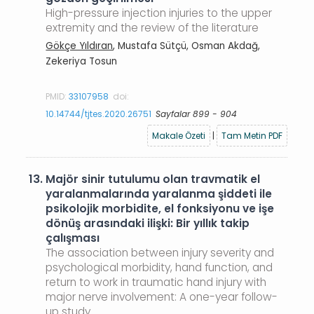
High-pressure injection injuries to the upper
extremity and the review of the literature
Gökçe Yıldıran
, Mustafa Sütçü, Osman Akdağ,
Zekeriya Tosun
PMID:
33107958
doi:
10.14744/tjtes.2020.26751
Sayfalar 899 - 904
Makale Özeti
|
Tam Metin PDF
13.
Majör sinir tutulumu olan travmatik el
yaralanmalarında yaralanma şiddeti ile
psikolojik morbidite, el fonksiyonu ve işe
dönüş arasındaki ilişki: Bir yıllık takip
çalışması
The association between injury severity and
psychological morbidity, hand function, and
return to work in traumatic hand injury with
major nerve involvement: A one-year follow-
up study