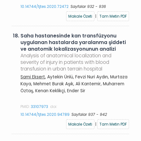
10.14744/tjtes.2020.72472
Sayfalar 932 - 936
Makale Özeti
|
Tam Metin PDF
18.
Saha hastanesinde kan transfüzyonu
uygulanan hastalarda yaralanma şiddeti
ve anatomik lokalizasyonunun analizi
Analysis of anatomical localization and
severity of injury in patients with blood
transfusion in urban terrain hospital
Sami Eksert
, Aytekin Ünlü, Fevzi Nuri Aydın, Murtaza
Kaya, Mehmet Burak Aşık, Ali Kantemir, Muharrem
Öztaş, Kenan Keklikçi, Ender Sir
PMID:
33107973
doi:
10.14744/tjtes.2020.94789
Sayfalar 937 - 942
Makale Özeti
|
Tam Metin PDF