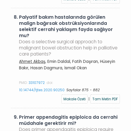
8.
Palyatif bakım hastalarında görülen
malign bağırsak obstrüksiyonlarında
selektif cerrahi yaklaşım fayda sağlıyor
mu?
Does a selective surgical approach to
malignant bowel obstruction help in palliative
care patients?
Ahmet Akbaş
, Emin Daldal, Fatih Daşıran, Hüseyin
Bakır, Hasan Dagmura, İsmail Okan
PMID:
33107972
doi:
10.14744/tjtes.2020.90250
Sayfalar 875 - 882
Makale Özeti
|
Tam Metin PDF
9.
Primer appendagitis epiploica da cerrahi
müdahale gerektirir mi?
Does primer appendagitis epiploica require