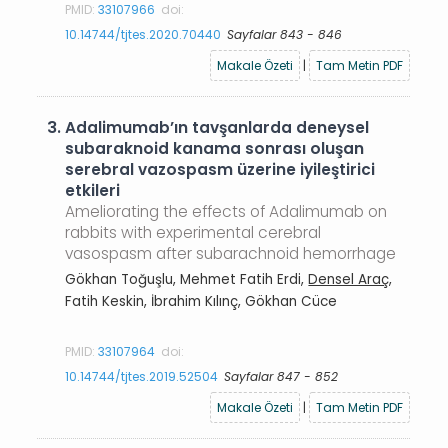
PMID:
33107966
doi:
10.14744/tjtes.2020.70440
Sayfalar 843 - 846
Makale Özeti
|
Tam Metin PDF
3.
Adalimumab’ın tavşanlarda deneysel
subaraknoid kanama sonrası oluşan
serebral vazospasm üzerine iyileştirici
etkileri
Ameliorating the effects of Adalimumab on
rabbits with experimental cerebral
vasospasm after subarachnoid hemorrhage
Gökhan Toğuşlu, Mehmet Fatih Erdi,
Densel Araç
,
Fatih Keskin, İbrahim Kılınç, Gökhan Cüce
PMID:
33107964
doi:
10.14744/tjtes.2019.52504
Sayfalar 847 - 852
Makale Özeti
|
Tam Metin PDF