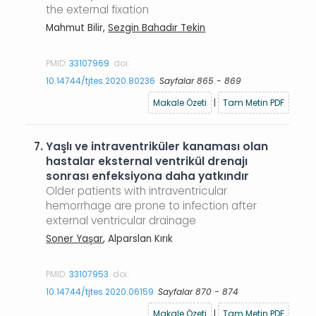
the external fixation
Mahmut Bilir,
Sezgin Bahadır Tekin
PMID:
33107969
doi:
10.14744/tjtes.2020.80236
Sayfalar 865 - 869
Makale Özeti
|
Tam Metin PDF
7.
Yaşlı ve intraventriküler kanaması olan
hastalar eksternal ventrikül drenajı
sonrası enfeksiyona daha yatkındır
Older patients with intraventricular
hemorrhage are prone to infection after
external ventricular drainage
Soner Yaşar
, Alparslan Kırık
PMID:
33107953
doi:
10.14744/tjtes.2020.06159
Sayfalar 870 - 874
Makale Özeti
|
Tam Metin PDF