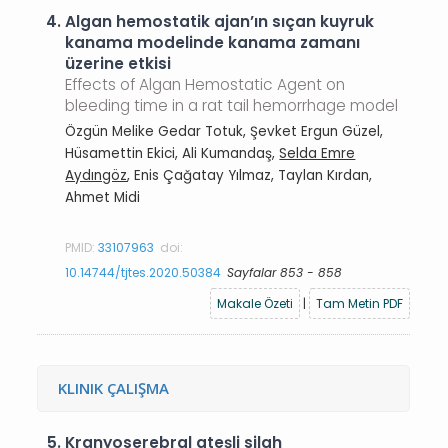
4.
Algan hemostatik ajan’ın sıçan kuyruk
kanama modelinde kanama zamanı
üzerine etkisi
Effects of Algan Hemostatic Agent on
bleeding time in a rat tail hemorrhage model
Özgün Melike Gedar Totuk, Şevket Ergun Güzel,
Hüsamettin Ekici, Ali Kumandaş,
Selda Emre
Aydıngöz
, Enis Çağatay Yılmaz, Taylan Kırdan,
Ahmet Midi
PMID:
33107963
doi:
10.14744/tjtes.2020.50384
Sayfalar 853 - 858
Makale Özeti
|
Tam Metin PDF
KLINIK ÇALIŞMA
5.
Kranyoserebral ateşli silah