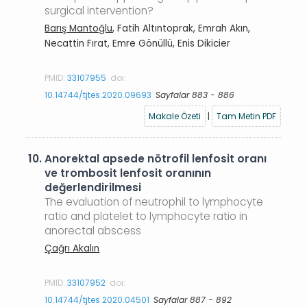
surgical intervention?
Barış Mantoğlu
, Fatih Altıntoprak, Emrah Akın,
Necattin Fırat, Emre Gönüllü, Enis Dikicier
PMID:
33107955
doi:
10.14744/tjtes.2020.09693
Sayfalar 883 - 886
Makale Özeti
|
Tam Metin PDF
10.
Anorektal apsede nötrofil lenfosit oranı
ve trombosit lenfosit oranının
değerlendirilmesi
The evaluation of neutrophil to lymphocyte
ratio and platelet to lymphocyte ratio in
anorectal abscess
Çağrı Akalın
PMID:
33107952
doi:
10.14744/tjtes.2020.04501
Sayfalar 887 - 892