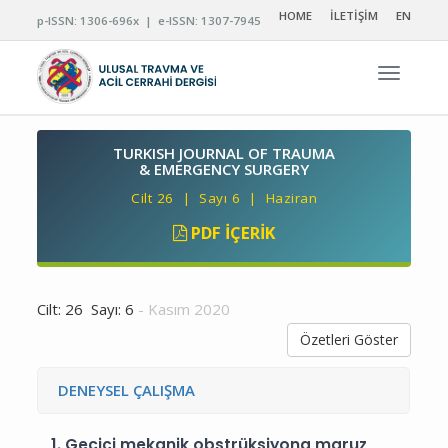
HOME
İLETİŞİM
EN
p-ISSN: 1306-696x | e-ISSN: 1307-7945
Navigas
TURKISH JOURNAL OF TRAUMA
& EMERGENCY SURGERY
Cilt 26 | Sayı 6 | Haziran
PDF İÇERIK
Cilt: 26 Sayı: 6
- Kasım 2020
Özetleri Göster
DENEYSEL ÇALIŞMA
1.
Geçici mekanik obstrüksiyona maruz