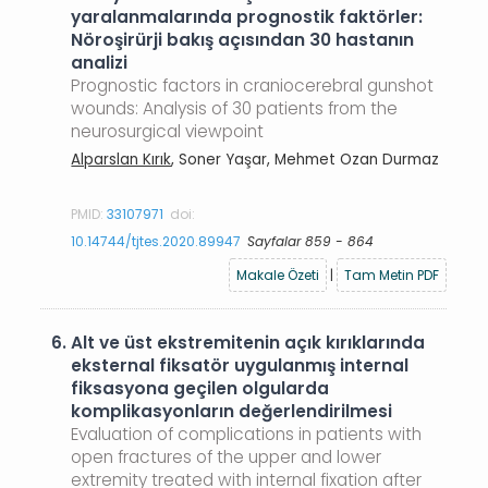
yaralanmalarında prognostik faktörler:
Nöroşirürji bakış açısından 30 hastanın
analizi
Prognostic factors in craniocerebral gunshot
wounds: Analysis of 30 patients from the
neurosurgical viewpoint
Alparslan Kırık
, Soner Yaşar, Mehmet Ozan Durmaz
PMID:
33107971
doi:
10.14744/tjtes.2020.89947
Sayfalar 859 - 864
Makale Özeti
|
Tam Metin PDF
6.
Alt ve üst ekstremitenin açık kırıklarında
eksternal fiksatör uygulanmış internal
fiksasyona geçilen olgularda
komplikasyonların değerlendirilmesi
Evaluation of complications in patients with
open fractures of the upper and lower
extremity treated with internal fixation after