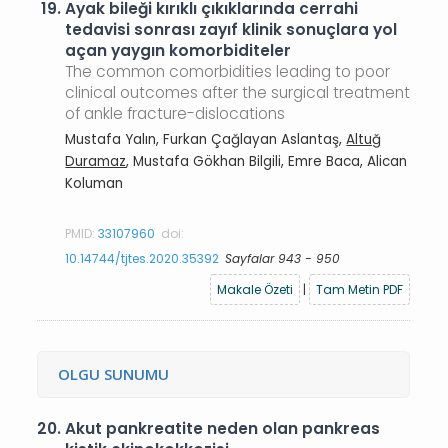
19.
Ayak bileği kırıklı çıkıklarında cerrahi
tedavisi sonrası zayıf klinik sonuçlara yol
açan yaygın komorbiditeler
The common comorbidities leading to poor
clinical outcomes after the surgical treatment
of ankle fracture-dislocations
Mustafa Yalın, Furkan Çağlayan Aslantaş,
Altuğ
Duramaz
, Mustafa Gökhan Bilgili, Emre Baca, Alican
Koluman
PMID:
33107960
doi:
10.14744/tjtes.2020.35392
Sayfalar 943 - 950
Makale Özeti
|
Tam Metin PDF
OLGU SUNUMU
20.
Akut pankreatite neden olan pankreas