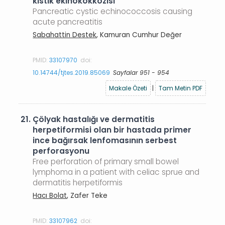
kistik ekinokokkozisi
Pancreatic cystic echinococcosis causing
acute pancreatitis
Sabahattin Destek
, Kamuran Cumhur Değer
PMID:
33107970
doi:
10.14744/tjtes.2019.85069
Sayfalar 951 - 954
Makale Özeti
|
Tam Metin PDF
21.
Çölyak hastalığı ve dermatitis
herpetiformisi olan bir hastada primer
ince bağırsak lenfomasının serbest
perforasyonu
Free perforation of primary small bowel
lymphoma in a patient with celiac sprue and
dermatitis herpetiformis
Hacı Bolat
, Zafer Teke
PMID:
33107962
doi: