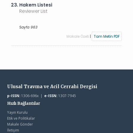
23.
Hakem Listesi
Reviewer List
Sayfa 963
Makale Özeti
|
Tam Metin PDF
Ulusal Travma ve Acil Cerrahi Dergisi
p-ISSN:
1306-696x |
e-ISSN:
1307-7945
Hızlı Bağlantılar
Yayın Kurulu
Etik ve Politikalar
Makale Gönder
İletişim