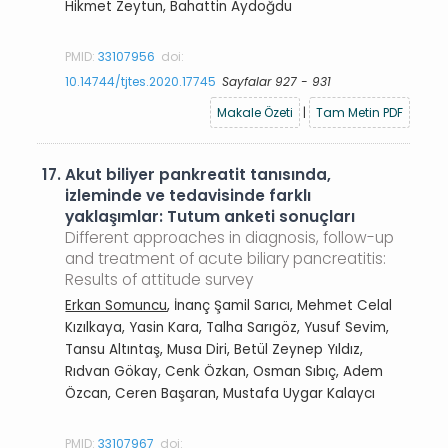
Hikmet Zeytun, Bahattin Aydoğdu
PMID:
33107956
doi:
10.14744/tjtes.2020.17745
Sayfalar 927 - 931
Makale Özeti
|
Tam Metin PDF
17.
Akut biliyer pankreatit tanısında,
izleminde ve tedavisinde farklı
yaklaşımlar: Tutum anketi sonuçları
Different approaches in diagnosis, follow-up
and treatment of acute biliary pancreatitis:
Results of attitude survey
Erkan Somuncu
, İnanç Şamil Sarıcı, Mehmet Celal
Kızılkaya, Yasin Kara, Talha Sarıgöz, Yusuf Sevim,
Tansu Altıntaş, Musa Diri, Betül Zeynep Yıldız,
Rıdvan Gökay, Cenk Özkan, Osman Sıbıç, Adem
Özcan, Ceren Başaran, Mustafa Uygar Kalaycı
PMID:
33107967
doi: