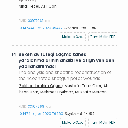
Nihal Tezel
, Aslı Can
PMID:
33107961
doi:
10.14744/tjtes.2020.39472
Sayfalar 905 - 910
Makale Özeti
|
Tam Metin PDF
14.
Seken av tüfeği saçma tanesi
yaralanmalarının analizi ve atışın yeniden
yapılandırılması
The analysis and shooting reconstruction of
the ricocheted shotgun pellet wounds
Gökhan İbrahim Öğünç
, Mustafa Tahir Özer, Ali
İhsan Uzar, Mehmet Eryılmaz, Mustafa Mercan
PMID:
33107968
doi:
10.14744/tjtes.2020.76960
Sayfalar 911 - 919
Makale Özeti
|
Tam Metin PDF