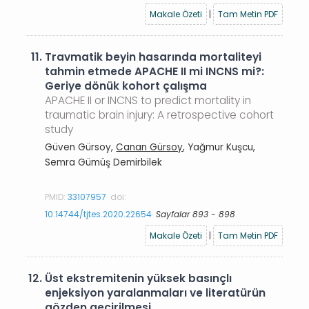
Makale Özeti
|
Tam Metin PDF
11.
Travmatik beyin hasarında mortaliteyi
tahmin etmede APACHE II mi INCNS mi?:
Geriye dönük kohort çalışma
APACHE II or INCNS to predict mortality in
traumatic brain injury: A retrospective cohort
study
Güven Gürsoy,
Canan Gürsoy
, Yağmur Kuşcu,
Semra Gümüş Demirbilek
PMID:
33107957
doi:
10.14744/tjtes.2020.22654
Sayfalar 893 - 898
Makale Özeti
|
Tam Metin PDF
12.
Üst ekstremitenin yüksek basınçlı
enjeksiyon yaralanmaları ve literatürün
gözden geçirilmesi