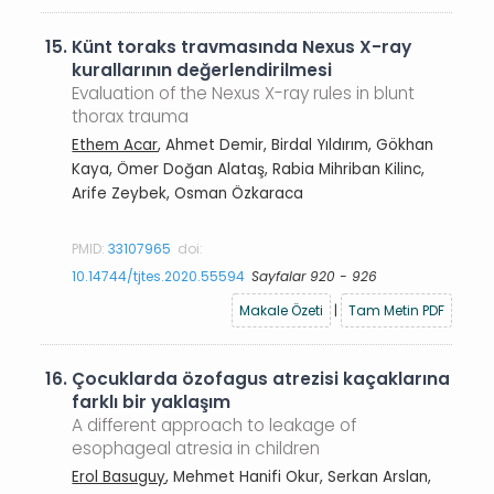
15.
Künt toraks travmasında Nexus X-ray
kurallarının değerlendirilmesi
Evaluation of the Nexus X-ray rules in blunt
thorax trauma
Ethem Acar
, Ahmet Demir, Birdal Yıldırım, Gökhan
Kaya, Ömer Doğan Alataş, Rabia Mihriban Kilinc,
Arife Zeybek, Osman Özkaraca
PMID:
33107965
doi:
10.14744/tjtes.2020.55594
Sayfalar 920 - 926
Makale Özeti
|
Tam Metin PDF
16.
Çocuklarda özofagus atrezisi kaçaklarına
farklı bir yaklaşım
A different approach to leakage of
esophageal atresia in children
Erol Basuguy
, Mehmet Hanifi Okur, Serkan Arslan,