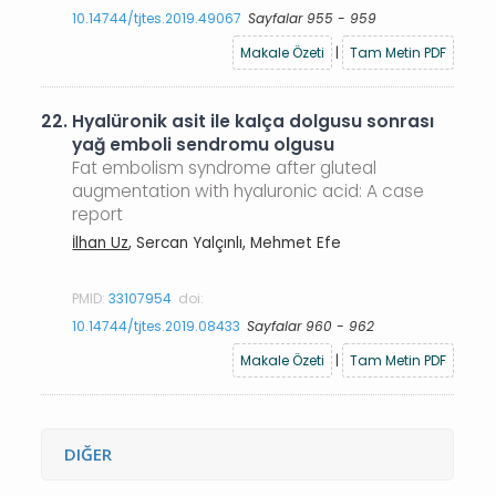
10.14744/tjtes.2019.49067
Sayfalar 955 - 959
Makale Özeti
|
Tam Metin PDF
22.
Hyalüronik asit ile kalça dolgusu sonrası
yağ emboli sendromu olgusu
Fat embolism syndrome after gluteal
augmentation with hyaluronic acid: A case
report
İlhan Uz
, Sercan Yalçınlı, Mehmet Efe
PMID:
33107954
doi:
10.14744/tjtes.2019.08433
Sayfalar 960 - 962
Makale Özeti
|
Tam Metin PDF
DIĞER