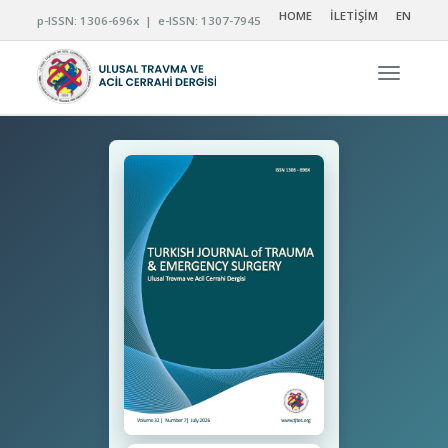
HOME
İLETİŞİM
EN
p-ISSN: 1306-696x | e-ISSN: 1307-7945
Navigas