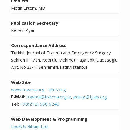
Emblem
Metin Ertem, MD
Publication Secretary
Kerem Ayar
Correspondance Address
Turkish Journal of Trauma and Emergency Surgery
Sehremini Mah. Köprülü Mehmet Paşa Sok. Dadasoglu
Apt. No:23/1, Sehremini/Fatih/Istanbul
Web Site
www.travma.org
-
tjtes.org
E-Mail:
travma@travma.org.tr
,
editor@tjtes.org
Tel:
+90(212) 588 6246
Web Development & Programming
LookUs Bilisim Ltd.