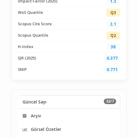
Impact Factor (2025)
1.3
WoS Quartile
Q3
Scopus Cite Score
2.1
Scopus Quartile
Q2
H-Index
38
SJR (2025)
0.377
SNIP
0.771
32/7
Güncel Sayı
Arşiv
Görsel Özetler