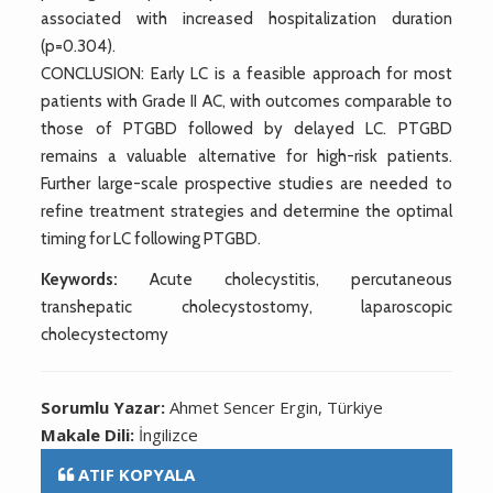
associated with increased hospitalization duration
(p=0.304).
CONCLUSION: Early LC is a feasible approach for most
patients with Grade II AC, with outcomes comparable to
those of PTGBD followed by delayed LC. PTGBD
remains a valuable alternative for high-risk patients.
Further large-scale prospective studies are needed to
refine treatment strategies and determine the optimal
timing for LC following PTGBD.
Keywords:
Acute cholecystitis, percutaneous
transhepatic cholecystostomy, laparoscopic
cholecystectomy
Sorumlu Yazar:
Ahmet Sencer Ergin, Türkiye
Makale Dili:
İngilizce
ATIF KOPYALA