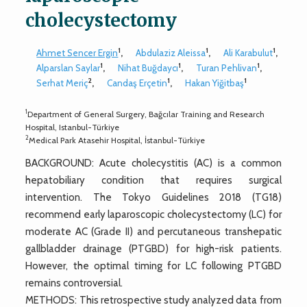
cholecystectomy
1
1
1
Ahmet Sencer Ergin
,
Abdulaziz Aleissa
,
Ali Karabulut
,
1
1
1
Alparslan Saylar
,
Nihat Buğdaycı
,
Turan Pehlivan
,
2
1
1
Serhat Meriç
,
Candaş Erçetin
,
Hakan Yiğitbaş
1
Department of General Surgery, Bağcılar Training and Research
Hospital, Istanbul-Türkiye
2
Medical Park Atasehir Hospital, İstanbul-Türkiye
BACKGROUND: Acute cholecystitis (AC) is a common
hepatobiliary condition that requires surgical
intervention. The Tokyo Guidelines 2018 (TG18)
recommend early laparoscopic cholecystectomy (LC) for
moderate AC (Grade II) and percutaneous transhepatic
gallbladder drainage (PTGBD) for high-risk patients.
However, the optimal timing for LC following PTGBD
remains controversial.
METHODS: This retrospective study analyzed data from