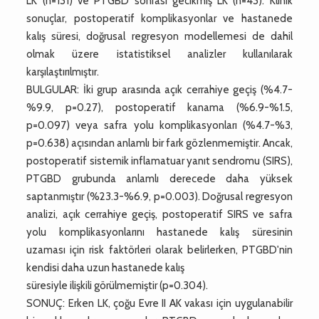
LK (n=131) ve PTGBD sonrası gecikmiş LK (n=43). Klinik
sonuçlar, postoperatif komplikasyonlar ve hastanede
kalış süresi, doğrusal regresyon modellemesi de dahil
olmak üzere istatistiksel analizler kullanılarak
karşılaştırılmıştır.
BULGULAR: İki grup arasında açık cerrahiye geçiş (%4.7-
%9.9, p=0.27), postoperatif kanama (%6.9-%1.5,
p=0.097) veya safra yolu komplikasyonları (%4.7-%3,
p=0.638) açısından anlamlı bir fark gözlenmemiştir. Ancak,
postoperatif sistemik inflamatuar yanıt sendromu (SIRS),
PTGBD grubunda anlamlı derecede daha yüksek
saptanmıştır (%23.3-%6.9, p=0.003). Doğrusal regresyon
analizi, açık cerrahiye geçiş, postoperatif SIRS ve safra
yolu komplikasyonlarını hastanede kalış süresinin
uzaması için risk faktörleri olarak belirlerken, PTGBD'nin
kendisi daha uzun hastanede kalış
süresiyle ilişkili görülmemiştir (p=0.304).
SONUÇ: Erken LK, çoğu Evre II AK vakası için uygulanabilir