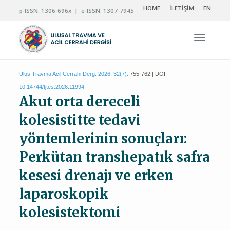
HOME
İLETİŞİM
EN
p-ISSN: 1306-696x | e-ISSN: 1307-7945
Navigas
Ulus Travma Acil Cerrahi Derg. 2026; 32(7):
755-762 | DOI:
10.14744/tjtes.2026.11994
Akut orta dereceli
kolesistitte tedavi
yöntemlerinin sonuçları:
Perkütan transhepatık safra
kesesi drenajı ve erken
laparoskopik
kolesistektomi