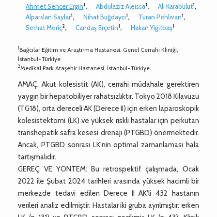
1
1
1
Ahmet Sencer Ergin
,
Abdulaziz Aleissa
,
Ali Karabulut
,
1
1
1
Alparslan Saylar
,
Nihat Buğdaycı
,
Turan Pehlivan
,
2
1
1
Serhat Meriç
,
Candaş Erçetin
,
Hakan Yiğitbaş
1
Bağcılar Eğitim ve Araştırma Hastanesi, Genel Cerrahi Kliniği,
İstanbul-Türkiye
2
Medikal Park Ataşehir Hastanesi, İstanbul-Türkiye
AMAÇ: Akut kolesistit (AK), cerrahi müdahale gerektiren
yaygın bir hepatobiliyer rahatsızlıktır. Tokyo 2018 Kılavuzu
(TG18), orta dereceli AK (Derece II) için erken laparoskopik
kolesistektomi (LK) ve yüksek riskli hastalar için perkütan
transhepatik safra kesesi drenajı (PTGBD) önermektedir.
Ancak, PTGBD sonrası LK'nin optimal zamanlaması hala
tartışmalıdır.
GEREÇ VE YÖNTEM: Bu retrospektif çalışmada, Ocak
2022 ile Şubat 2024 tarihleri arasında yüksek hacimli bir
merkezde tedavi edilen Derece II AK'li 432 hastanın
verileri analiz edilmiştir. Hastalar iki gruba ayrılmıştır: erken