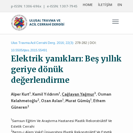
HOME
İLETİŞİM
EN
p-ISSN: 1306-696x | e-ISSN: 1307-7945
Navigas
Ulus Travma Acil Cerrahi Derg. 2016; 22(3):
278-282 | DOI:
10.5505/tjtes.2015.55491
Elektrik yanıkları: Beş yıllık
geriye dönük
değerlendirme
1
1
3
Alper Kurt
, Kamil Yıldırım
,
Çağlayan Yağmur
, Osman
2
1
1
Kelahmetoğlu
, Ozan Aslan
, Murat Gümüş
, Ethem
2
Güneren
1
Samsun Eğitim Ve Araştırma Hastanesi Plastik Rekonstrüktif Ve
Estetik Cerrahi
2
Bezm-i Alem Vakıf Üniversitesi Plastik Rekonstrüktif Ve Estetik