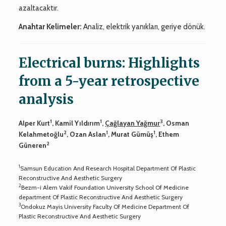
azaltacaktır.
Anahtar Kelimeler:
Analiz, elektrik yanıkları, geriye dönük.
Electrical burns: Highlights
from a 5-year retrospective
analysis
1
1
3
Alper Kurt
, Kamil Yıldırım
,
Çağlayan Yağmur
, Osman
2
1
1
Kelahmetoğlu
, Ozan Aslan
, Murat Gümüş
, Ethem
2
Güneren
1
Samsun Education And Research Hospital Department Of Plastic
Reconstructive And Aesthetic Surgery
2
Bezm-i Alem Vakif Foundation University School Of Medicine
department Of Plastic Reconstructive And Aesthetic Surgery
3
Ondokuz Mayis University Faculty Of Medicine Department Of
Plastic Reconstructive And Aesthetic Surgery