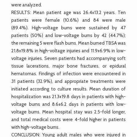
were analyzed.
RESULTS: Mean patient age was 26.4±13.2 years. Ten
patients were female (10.6%) and 84 were male
(89.4%). High-voltage burns were sustained by 47
patients (50%) and low-voltage burns by 42 (44.7%);
the remaining 5 were flash burns. Mean burned TBSA was
21.8±19.8% in high-voltage injuries and 11.9±6.9% in low-
voltage injuries. Seven patients had accompanying soft
tissue lacerations, major bone fractures, or epidural
hematomas. Findings of infection were encountered in
31 patients (32.9%), and appropriate treatments were
initiated according to culture results. Mean duration of
hospitalization was 21.3±19.8 days in patients with high-
voltage burns and 8.6±6.2 days in patients with low-
voltage burns. Mean hospital stay was 2.5-fold longer,
and total medical costs were 4-fold higher in patients
with high-voltage burns.
CONCLUSION: Young adult males who were injured in