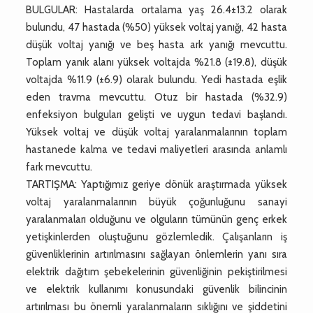
BULGULAR: Hastalarda ortalama yaş 26.4±13.2 olarak
bulundu, 47 hastada (%50) yüksek voltaj yanığı, 42 hasta
düşük voltaj yanığı ve beş hasta ark yanığı mevcuttu.
Toplam yanık alanı yüksek voltajda %21.8 (±19.8), düşük
voltajda %11.9 (±6.9) olarak bulundu. Yedi hastada eşlik
eden travma mevcuttu. Otuz bir hastada (%32.9)
enfeksiyon bulguları gelişti ve uygun tedavi başlandı.
Yüksek voltaj ve düşük voltaj yaralanmalarının toplam
hastanede kalma ve tedavi maliyetleri arasında anlamlı
fark mevcuttu.
TARTIŞMA: Yaptığımız geriye dönük araştırmada yüksek
voltaj yaralanmalarının büyük çoğunluğunu sanayi
yaralanmaları olduğunu ve olguların tümünün genç erkek
yetişkinlerden oluştuğunu gözlemledik. Çalışanların iş
güvenliklerinin artırılmasını sağlayan önlemlerin yanı sıra
elektrik dağıtım şebekelerinin güvenliğinin pekiştirilmesi
ve elektrik kullanımı konusundaki güvenlik bilincinin
artırılması bu önemli yaralanmaların sıklığını ve şiddetini