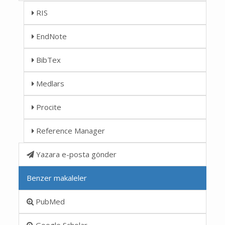
RIS
EndNote
BibTex
Medlars
Procite
Reference Manager
Yazara e-posta gönder
Benzer makaleler
PubMed
Google Scholar