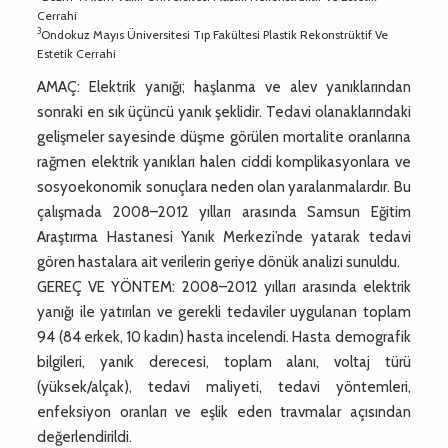
Cerrahi
3
Ondokuz Mayıs Üniversitesi Tıp Fakültesi Plastik Rekonstrüktif Ve
Estetik Cerrahi
AMAÇ: Elektrik yanığı; haşlanma ve alev yanıklarından
sonraki en sık üçüncü yanık şeklidir. Tedavi olanaklarındaki
gelişmeler sayesinde düşme görülen mortalite oranlarına
rağmen elektrik yanıkları halen ciddi komplikasyonlara ve
sosyoekonomik sonuçlara neden olan yaralanmalardır. Bu
çalışmada 2008–2012 yılları arasında Samsun Eğitim
Araştırma Hastanesi Yanık Merkezi’nde yatarak tedavi
gören hastalara ait verilerin geriye dönük analizi sunuldu.
GEREÇ VE YÖNTEM: 2008–2012 yılları arasında elektrik
yanığı ile yatırılan ve gerekli tedaviler uygulanan toplam
94 (84 erkek, 10 kadın) hasta incelendi. Hasta demografik
bilgileri, yanık derecesi, toplam alanı, voltaj türü
(yüksek/alçak), tedavi maliyeti, tedavi yöntemleri,
enfeksiyon oranları ve eşlik eden travmalar açısından
değerlendirildi.