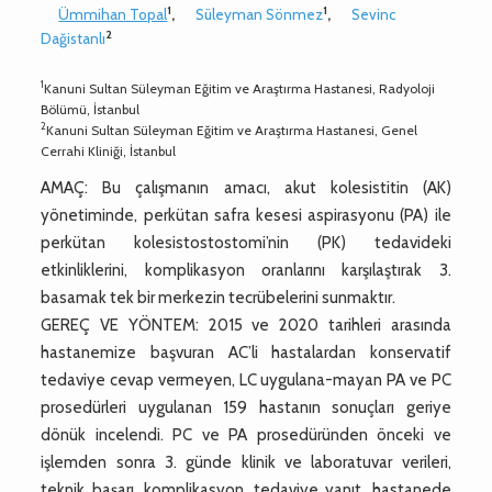
1
1
Ümmihan Topal
,
Süleyman Sönmez
,
Sevinc
2
Dağistanlı
1
Kanuni Sultan Süleyman Eğitim ve Araştırma Hastanesi, Radyoloji
Bölümü, İstanbul
2
Kanuni Sultan Süleyman Eğitim ve Araştırma Hastanesi, Genel
Cerrahi Kliniği, İstanbul
AMAÇ: Bu çalışmanın amacı, akut kolesistitin (AK)
yönetiminde, perkütan safra kesesi aspirasyonu (PA) ile
perkütan kolesistostostomi’nin (PK) tedavideki
etkinliklerini, komplikasyon oranlarını karşılaştırak 3.
basamak tek bir merkezin tecrübelerini sunmaktır.
GEREÇ VE YÖNTEM: 2015 ve 2020 tarihleri arasında
hastanemize başvuran AC’li hastalardan konservatif
tedaviye cevap vermeyen, LC uygulana-mayan PA ve PC
prosedürleri uygulanan 159 hastanın sonuçları geriye
dönük incelendi. PC ve PA prosedüründen önceki ve
işlemden sonra 3. günde klinik ve laboratuvar verileri,
teknik başarı, komplikasyon, tedaviye yanıt, hastanede