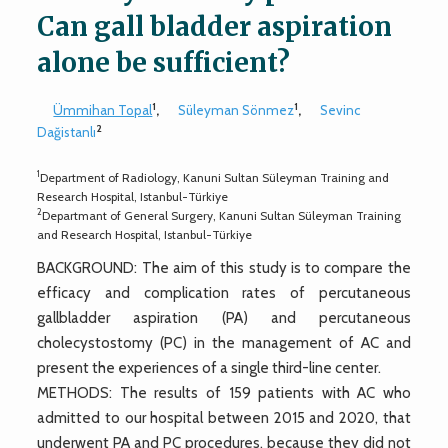
Can gall bladder aspiration
alone be sufficient?
1
1
Ümmihan Topal
,
Süleyman Sönmez
,
Sevinc
2
Dağistanlı
1
Department of Radiology, Kanuni Sultan Süleyman Training and
Research Hospital, Istanbul-Türkiye
2
Departmant of General Surgery, Kanuni Sultan Süleyman Training
and Research Hospital, Istanbul-Türkiye
BACKGROUND: The aim of this study is to compare the
efficacy and complication rates of percutaneous
gallbladder aspiration (PA) and percutaneous
cholecystostomy (PC) in the management of AC and
present the experiences of a single third-line center.
METHODS: The results of 159 patients with AC who
admitted to our hospital between 2015 and 2020, that
underwent PA and PC procedures, because they did not