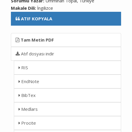
Sorumlu Yazar:
Ümmihan Topal, Türkiye
Makale Dili:
İngilizce
ATIF KOPYALA
Tam Metin PDF
Atıf dosyası indir
RIS
EndNote
BibTex
Medlars
Procite