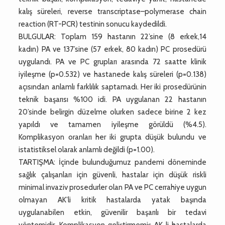
kalış süreleri, reverse transcriptase–polymerase chain
reaction (RT-PCR) testinin sonucu kaydedildi.
BULGULAR: Toplam 159 hastanın 22’sine (8 erkek,14
kadın) PA ve 137’sine (57 erkek, 80 kadın) PC prosedürü
uygulandı. PA ve PC grupları arasında 72 saatte klinik
iyileşme (p=0.532) ve hastanede kalış süreleri (p=0.138)
açısından anlamlı farklılık saptamadı. Her iki prosedürünin
teknik başarısı %100 idi. PA uygulanan 22 hastanın
20’sinde belirgin düzelme olurken sadece birine 2 kez
yapıldı ve tamamen iyileşme görüldü (%4.5).
Komplikasyon oranları her iki grupta düşük bulundu ve
istatistiksel olarak anlamlı değildi (p=1.00).
TARTIŞMA: İçinde bulunduğumuz pandemi döneminde
sağlık çalışanları için güvenli, hastalar için düşük riskli
minimal invaziv prosedurler olan PA ve PC cerrahiye uygun
olmayan AK’li kritik hastalarda yatak başında
uygulanabilen etkin, güvenilir başarılı bir tedavi
yöntemidir. Komplikasyon geliştirmemiş AK li hastalarda