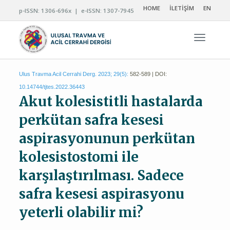
HOME
İLETİŞİM
EN
p-ISSN: 1306-696x | e-ISSN: 1307-7945
Navigas
Ulus Travma Acil Cerrahi Derg. 2023; 29(5):
582-589 | DOI:
10.14744/tjtes.2022.36443
Akut kolesistitli hastalarda
perkütan safra kesesi
aspirasyonunun perkütan
kolesistostomi ile
karşılaştırılması. Sadece
safra kesesi aspirasyonu
yeterli olabilir mi?