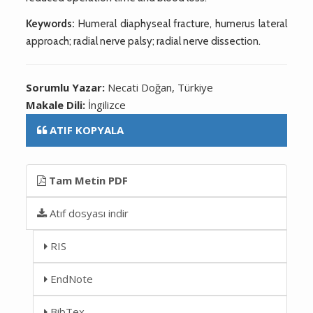
Keywords:
Humeral diaphyseal fracture, humerus lateral
approach; radial nerve palsy; radial nerve dissection.
Sorumlu Yazar:
Necati Doğan, Türkiye
Makale Dili:
İngilizce
ATIF KOPYALA
Tam Metin PDF
Atıf dosyası indir
RIS
EndNote
BibTex