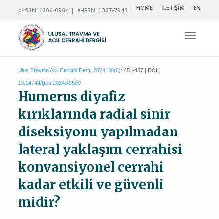
HOME
İLETİŞİM
EN
p-ISSN: 1306-696x | e-ISSN: 1307-7945
Navigas
Ulus Travma Acil Cerrahi Derg. 2024; 30(6):
451-457 | DOI:
10.14744/tjtes.2024.49500
Humerus diyafiz
kırıklarında radial sinir
diseksiyonu yapılmadan
lateral yaklaşım cerrahisi
konvansiyonel cerrahi
kadar etkili ve güvenli
midir?