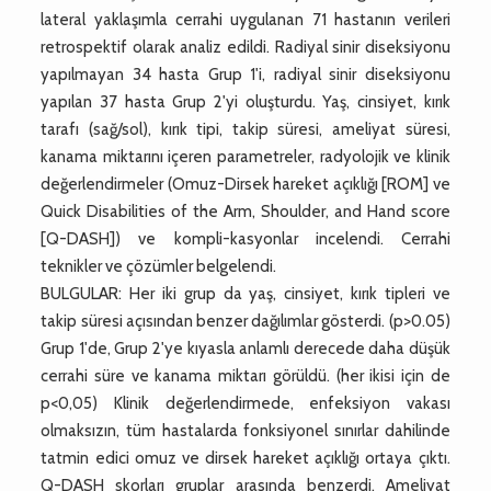
lateral yaklaşımla cerrahi uygulanan 71 hastanın verileri
retrospektif olarak analiz edildi. Radiyal sinir diseksiyonu
yapılmayan 34 hasta Grup 1'i, radiyal sinir diseksiyonu
yapılan 37 hasta Grup 2'yi oluşturdu. Yaş, cinsiyet, kırık
tarafı (sağ/sol), kırık tipi, takip süresi, ameliyat süresi,
kanama miktarını içeren parametreler, radyolojik ve klinik
değerlendirmeler (Omuz-Dirsek hareket açıklığı [ROM] ve
Quick Disabilities of the Arm, Shoulder, and Hand score
[Q-DASH]) ve kompli-kasyonlar incelendi. Cerrahi
teknikler ve çözümler belgelendi.
BULGULAR: Her iki grup da yaş, cinsiyet, kırık tipleri ve
takip süresi açısından benzer dağılımlar gösterdi. (p>0.05)
Grup 1'de, Grup 2'ye kıyasla anlamlı derecede daha düşük
cerrahi süre ve kanama miktarı görüldü. (her ikisi için de
p<0,05) Klinik değerlendirmede, enfeksiyon vakası
olmaksızın, tüm hastalarda fonksiyonel sınırlar dahilinde
tatmin edici omuz ve dirsek hareket açıklığı ortaya çıktı.
Q-DASH skorları gruplar arasında benzerdi. Ameliyat