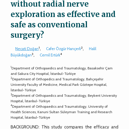
without radial nerve
exploration as effective and
safe as conventional
surgery?
1
2
Necati Doğan
,
Cafer Özgür Hançerli
,
Halil
3
4
Büyükdoğan
,
Cemil Ertürk
1
Department of Orthopaedics and Traumatology, Basaksehir Çam
and Sakura City Hospital, İstanbul-Türkiye
2
Department of Orthopedics and Traumatology, Bahçeşehir
University Faculty of Medicine, Medical Park Göztepe Hospital,
İstanbul-Türkiye
3
Department of Orthopaedics and Traumatology, Beykent University
Hospital, İstanbul-Türkiye
4
Department of Orthopaedics and Traumatology, University of
Health Sciences, Kanuni Sultan Süleyman Training and Research
Hospital, İstanbul-Türkiye
BACKGROUND: This study compares the efficacy and