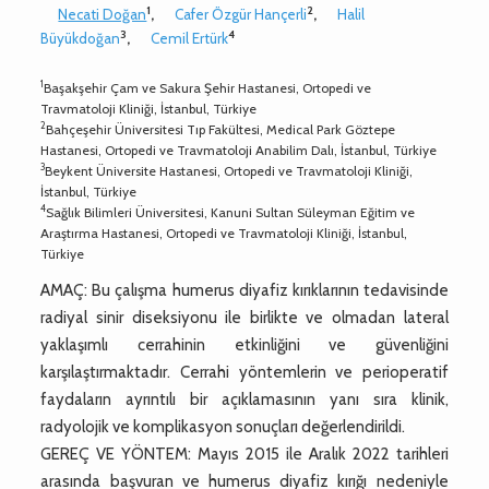
1
2
Necati Doğan
,
Cafer Özgür Hançerli
,
Halil
3
4
Büyükdoğan
,
Cemil Ertürk
1
Başakşehir Çam ve Sakura Şehir Hastanesi, Ortopedi ve
Travmatoloji Kliniği, İstanbul, Türkiye
2
Bahçeşehir Üniversitesi Tıp Fakültesi, Medical Park Göztepe
Hastanesi, Ortopedi ve Travmatoloji Anabilim Dalı, İstanbul, Türkiye
3
Beykent Üniversite Hastanesi, Ortopedi ve Travmatoloji Kliniği,
İstanbul, Türkiye
4
Sağlık Bilimleri Üniversitesi, Kanuni Sultan Süleyman Eğitim ve
Araştırma Hastanesi, Ortopedi ve Travmatoloji Kliniği, İstanbul,
Türkiye
AMAÇ: Bu çalışma humerus diyafiz kırıklarının tedavisinde
radiyal sinir diseksiyonu ile birlikte ve olmadan lateral
yaklaşımlı cerrahinin etkinliğini ve güvenliğini
karşılaştırmaktadır. Cerrahi yöntemlerin ve perioperatif
faydaların ayrıntılı bir açıklamasının yanı sıra klinik,
radyolojik ve komplikasyon sonuçları değerlendirildi.
GEREÇ VE YÖNTEM: Mayıs 2015 ile Aralık 2022 tarihleri
arasında başvuran ve humerus diyafiz kırığı nedeniyle