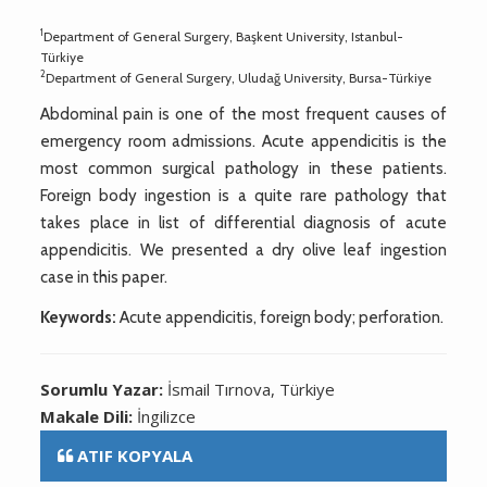
1
Department of General Surgery, Başkent University, Istanbul-
Türkiye
2
Department of General Surgery, Uludağ University, Bursa-Türkiye
Abdominal pain is one of the most frequent causes of
emergency room admissions. Acute appendicitis is the
most common surgical pathology in these patients.
Foreign body ingestion is a quite rare pathology that
takes place in list of differential diagnosis of acute
appendicitis. We presented a dry olive leaf ingestion
case in this paper.
Keywords:
Acute appendicitis, foreign body; perforation.
Sorumlu Yazar:
İsmail Tırnova, Türkiye
Makale Dili:
İngilizce
ATIF KOPYALA