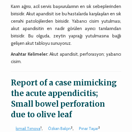
Karın ağrısı, acil servis başvurularının en sık sebeplerinden
birisidir. Akut apandisit ise bu hastalarda karşılaşılan en sık
cerrahi patolojilerden birisidir. Yabancı cisim yutulması,
akut apandisitin en nadir görülen ayırıcı tanılarından
birisidir. Bu olguda, zeytin yaprağı yutulmasına bağlı
gelişen akut tabloyu sunuyoruz.
Anahtar Kelimeler:
Akut apandisit, perforasyon; yabancı
cisim.
Report of a case mimicking
the acute appendicitis;
Small bowel perforation
due to olive leaf
1
2
2
İsmail Tırnova
,
Özkan Balçın
,
Pınar Taşar