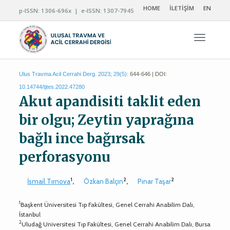
HOME
İLETİŞİM
EN
p-ISSN: 1306-696x | e-ISSN: 1307-7945
Navigas
Ulus Travma Acil Cerrahi Derg. 2023; 29(5):
644-646 | DOI:
10.14744/tjtes.2022.47280
Akut apandisiti taklit eden
bir olgu; Zeytin yaprağına
bağlı ince bağırsak
perforasyonu
1
2
2
İsmail Tırnova
,
Özkan Balçın
,
Pınar Taşar
1
Başkent Üniversitesi Tıp Fakültesi, Genel Cerrahi Anabilim Dalı,
İstanbul
2
Uludağ Universitesi Tıp Fakültesi, Genel Cerrahi Anabilim Dalı, Bursa