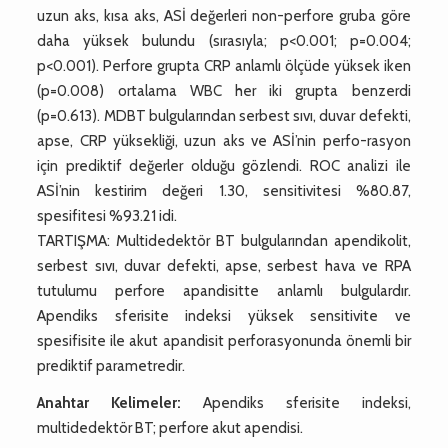
uzun aks, kısa aks, ASİ değerleri non-perfore gruba göre
daha yüksek bulundu (sırasıyla; p<0.001; p=0.004;
p<0.001). Perfore grupta CRP anlamlı ölçüde yüksek iken
(p=0.008) ortalama WBC her iki grupta benzerdi
(p=0.613). MDBT bulgularından serbest sıvı, duvar defekti,
apse, CRP yüksekliği, uzun aks ve ASİ’nin perfo-rasyon
için prediktif değerler olduğu gözlendi. ROC analizi ile
ASİ’nin kestirim değeri 1.30, sensitivitesi %80.87,
spesifitesi %93.21 idi.
TARTIŞMA: Multidedektör BT bulgularından apendikolit,
serbest sıvı, duvar defekti, apse, serbest hava ve RPA
tutulumu perfore apandisitte anlamlı bulgulardır.
Apendiks sferisite indeksi yüksek sensitivite ve
spesifisite ile akut apandisit perforasyonunda önemli bir
prediktif parametredir.
Anahtar Kelimeler:
Apendiks sferisite indeksi,
multidedektör BT; perfore akut apendisi.