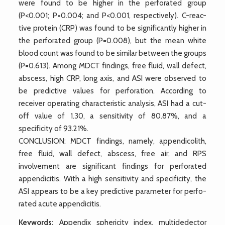
were found to be higher in the perforated group
(P<0.001; P=0.004; and P<0.001, respectively). C-reac-
tive protein (CRP) was found to be significantly higher in
the perforated group (P=0.008), but the mean white
blood count was found to be similar between the groups
(P=0.613). Among MDCT findings, free fluid, wall defect,
abscess, high CRP, long axis, and ASI were observed to
be predictive values for perforation. According to
receiver operating characteristic analysis, ASI had a cut-
off value of 1.30, a sensitivity of 80.87%, and a
specificity of 93.21%.
CONCLUSION: MDCT findings, namely, appendicolith,
free fluid, wall defect, abscess, free air, and RPS
involvement are significant findings for perforated
appendicitis. With a high sensitivity and specificity, the
ASI appears to be a key predictive parameter for perfo-
rated acute appendicitis.
Keywords:
Appendix sphericity index, multidedector