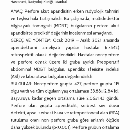
Hastanesi, Radyoloji Kliniği, İstanbul
AMAÇ: Perfore akut apandisitin erken radyolojik tahmini
ve teşhisi hala tartışmalıdır. Bu çalışmada, multidedektör
bilgisayarlı tomografi (MDBT) bulgularının perfore akut
apandisitte prediktif değerinin incelenmesi amaçlandı.
GEREÇ VE YÖNTEM: Ocak 2019 – Aralık 2021 arasında
apendektomi ameliyatı yapılan hastalar (n=542)
retrospektif olarak değerlendirildi. Hastalar non-perfore
ve perfore olmak üzere iki gruba ayrıldı. Preoperatif
abdominal MDBT bulguları, apendiks sferisite indeksi
(ASİ) ve laboratuvar bulguları değerlendirildi.
BULGULAR: Non-perfore grupta 427, perfore grupta 115
olgu vardı ve tüm olguların yaş ortalaması 33.88±12.84 idi.
Başvuruya kadar geçen ortalama süre 2.06±1.43 gündü.
Perfore olan grupta apendikolit, serbest sıvı, duvar
defekti, apse, serbest hava ve retroperitoneal alan (RPA)
tutulumu oranı non-perfore gruba göre anlamlı ölçüde
daha yüksek bulundu (p<0.001). Perfore grubun ortalama