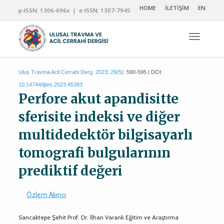
HOME
İLETİŞİM
EN
p-ISSN: 1306-696x | e-ISSN: 1307-7945
Navigas
Ulus Travma Acil Cerrahi Derg. 2023; 29(5):
590-595 | DOI:
10.14744/tjtes.2023.45383
Perfore akut apandisitte
sferisite indeksi ve diğer
multidedektör bilgisayarlı
tomografi bulgularının
prediktif değeri
Özlem Akıncı
Sancaktepe Şehit Prof. Dr. İlhan Varank Eğitim ve Araştırma