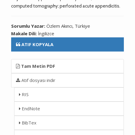
computed tomography; perforated acute appendicitis.
Sorumlu Yazar:
Özlem Akıncı, Türkiye
Makale Dili:
İngilizce
ATIF KOPYALA
Tam Metin PDF
Atıf dosyası indir
RIS
EndNote
BibTex