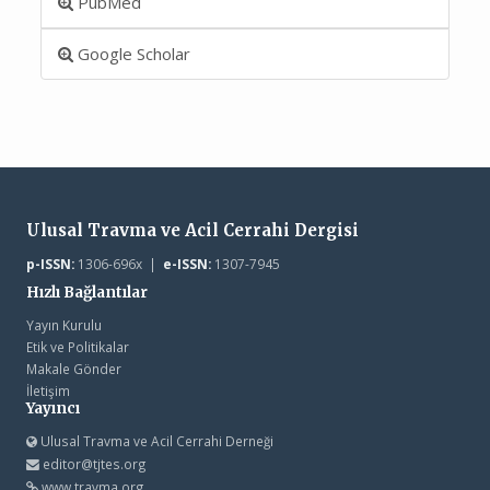
PubMed
Google Scholar
Ulusal Travma ve Acil Cerrahi Dergisi
p-ISSN:
1306-696x |
e-ISSN:
1307-7945
Hızlı Bağlantılar
Yayın Kurulu
Etik ve Politikalar
Makale Gönder
İletişim
Yayıncı
Ulusal Travma ve Acil Cerrahi Derneği
editor@tjtes.org
www.travma.org