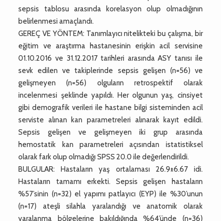
sepsis tablosu arasında korelasyon olup olmadığının
belirlenmesi amaçlandı.
GEREÇ VE YÖNTEM: Tanımlayıcı nitelikteki bu çalışma, bir
eğitim ve araştırma hastanesinin erişkin acil servisine
01.10.2016 ve 31.12.2017 tarihleri arasında ASY tanısı ile
sevk edilen ve takiplerinde sepsis gelişen (n=56) ve
gelişmeyen (n=56) olguların retrospektif olarak
incelenmesi şeklinde yapıldı. Her olgunun yaş, cinsiyet
gibi demografik verileri ile hastane bilgi sisteminden acil
serviste alınan kan parametreleri alınarak kayıt edildi.
Sepsis gelişen ve gelişmeyen iki grup arasında
hemostatik kan parametreleri açısından istatistiksel
olarak fark olup olmadığı SPSS 20.0 ile değerlendirildi.
BULGULAR: Hastaların yaş ortalaması 26.9±6.67 idi.
Hastaların tamamı erkekti. Sepsis gelişen hastaların
%57’sinin (n=32) el yapımı patlayıcı (EYP) ile %30’unun
(n=17) ateşli silahla yaralandığı ve anatomik olarak
yaralanma bölgelerine bakıldığında %64’ünde (n=36)