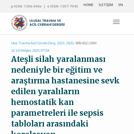
HOME
İLETİŞİM
EN
p-ISSN: 1306-696x | e-ISSN: 1307-7945
Navigas
Ulus Travma Acil Cerrahi Derg. 2023; 29(5):
605-612 | DOI:
10.14744/tjtes.2023.37734
Ateşli silah yaralanması
nedeniyle bir eğitim ve
araştırma hastanesine sevk
edilen yaralıların
hemostatik kan
parametreleri ile sepsis
tabloları arasındaki