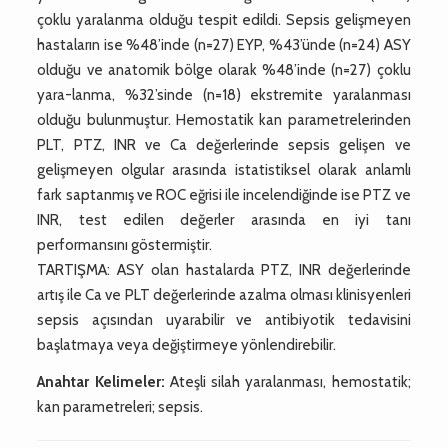
çoklu yaralanma olduğu tespit edildi. Sepsis gelişmeyen
hastaların ise %48’inde (n=27) EYP, %43’ünde (n=24) ASY
olduğu ve anatomik bölge olarak %48’inde (n=27) çoklu
yara-lanma, %32’sinde (n=18) ekstremite yaralanması
olduğu bulunmuştur. Hemostatik kan parametrelerinden
PLT, PTZ, INR ve Ca değerlerinde sepsis gelişen ve
gelişmeyen olgular arasında istatistiksel olarak anlamlı
fark saptanmış ve ROC eğrisi ile incelendiğinde ise PTZ ve
INR, test edilen değerler arasında en iyi tanı
performansını göstermiştir.
TARTIŞMA: ASY olan hastalarda PTZ, INR değerlerinde
artış ile Ca ve PLT değerlerinde azalma olması klinisyenleri
sepsis açısından uyarabilir ve antibiyotik tedavisini
başlatmaya veya değiştirmeye yönlendirebilir.
Anahtar Kelimeler:
Ateşli silah yaralanması, hemostatik;
kan parametreleri; sepsis.