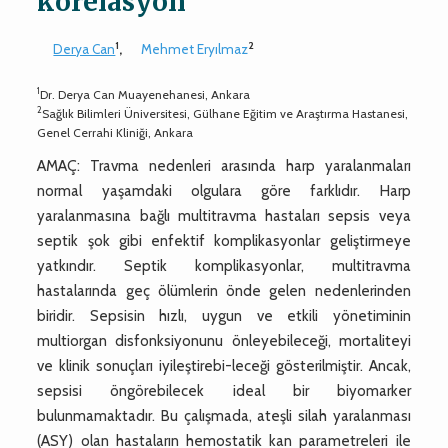
korelasyon
1
2
Derya Can
,
Mehmet Eryılmaz
1
Dr. Derya Can Muayenehanesi, Ankara
2
Sağlık Bilimleri Üniversitesi, Gülhane Eğitim ve Araştırma Hastanesi,
Genel Cerrahi Kliniği, Ankara
AMAÇ: Travma nedenleri arasında harp yaralanmaları
normal yaşamdaki olgulara göre farklıdır. Harp
yaralanmasına bağlı multitravma hastaları sepsis veya
septik şok gibi enfektif komplikasyonlar geliştirmeye
yatkındır. Septik komplikasyonlar, multitravma
hastalarında geç ölümlerin önde gelen nedenlerinden
biridir. Sepsisin hızlı, uygun ve etkili yönetiminin
multiorgan disfonksiyonunu önleyebileceği, mortaliteyi
ve klinik sonuçları iyileştirebi-leceği gösterilmiştir. Ancak,
sepsisi öngörebilecek ideal bir biyomarker
bulunmamaktadır. Bu çalışmada, ateşli silah yaralanması
(ASY) olan hastaların hemostatik kan parametreleri ile