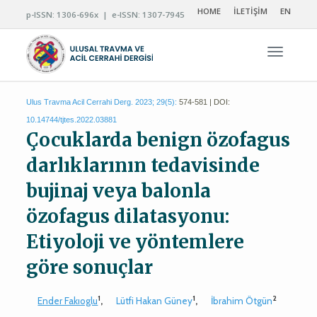
HOME
İLETİŞİM
EN
p-ISSN: 1306-696x | e-ISSN: 1307-7945
Navigas
Ulus Travma Acil Cerrahi Derg. 2023; 29(5):
574-581 | DOI:
10.14744/tjtes.2022.03881
Çocuklarda benign özofagus
darlıklarının tedavisinde
bujinaj veya balonla
özofagus dilatasyonu:
Etiyoloji ve yöntemlere
göre sonuçlar
1
1
2
Ender Fakıoglu
,
Lütfi Hakan Güney
,
İbrahim Ötgün