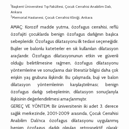
1
Başkent Üniversitesi Tıp Fakültesi, Çocuk Cerrahisi Anabilim Dalı,
Ankara
2
Memorial Hastanesi, Çocuk Cerrahisi Kliniği, Ankara
AMAÇ: Korozif madde yutma, özofagus cerrahisi, reflü
özofajiti çocuklarda benign özofagus darlığının başlıca
sebepleridir. Özofagus dilatasyonu ilk tedavi seçeneğidir.
Bujiler ve balonlu kateterler en sık kullanılan dilatasyon
araçlarıdır. Özofagus dilatasyonunun etkin ve güvenli
olduğu belirtilmesine rağmen, özofagus dilatasyonu
yöntemlerine ve sonuçlarına dair literatür bilgisi daha çok
erişkin yaş grubuna ilişkindir. Bu çalışmada, buji ve balon
dilatasyon yöntemlerinin karşılaştırılması; benign
özofagus darlığı sebeplerinin, dilatasyon sonuçlarıyla
ilişkisinin değerlendirilmesi amaçlanmıştır.
GEREÇ VE YÖNTEM: Bir üniversitenin iki adet 3. derece
sağlık merkezinde, 2001-2009 arasında, Çocuk Cerrahisi
Anabilim Dalı’nca özofagus dilatasyonu uygulanmış
benign özofagus darlığı olguları, retrospektif olarak;