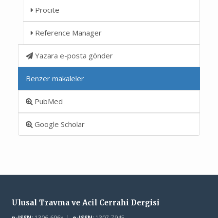
Procite
Reference Manager
Yazara e-posta gönder
Benzer makaleler
PubMed
Google Scholar
Ulusal Travma ve Acil Cerrahi Dergisi
p-ISSN:
1306-696x |
e-ISSN:
1307-7945