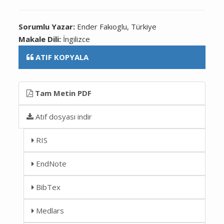
Sorumlu Yazar:
Ender Fakıoglu, Türkiye
Makale Dili:
İngilizce
ATIF KOPYALA
Tam Metin PDF
Atıf dosyası indir
RIS
EndNote
BibTex
Medlars