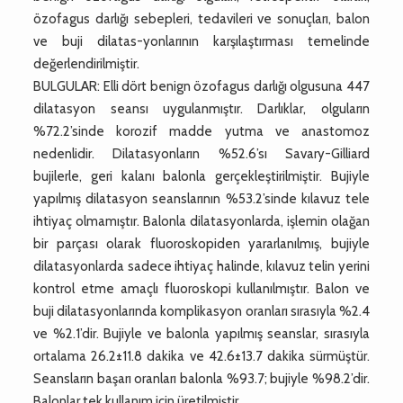
özofagus darlığı sebepleri, tedavileri ve sonuçları, balon
ve buji dilatas-yonlarının karşılaştırması temelinde
değerlendirilmiştir.
BULGULAR: Elli dört benign özofagus darlığı olgusuna 447
dilatasyon seansı uygulanmıştır. Darlıklar, olguların
%72.2’sinde korozif madde yutma ve anastomoz
nedenlidir. Dilatasyonların %52.6’sı Savary-Gilliard
bujilerle, geri kalanı balonla gerçekleştirilmiştir. Bujiyle
yapılmış dilatasyon seanslarının %53.2’sinde kılavuz tele
ihtiyaç olmamıştır. Balonla dilatasyonlarda, işlemin olağan
bir parçası olarak fluoroskopiden yararlanılmış, bujiyle
dilatasyonlarda sadece ihtiyaç halinde, kılavuz telin yerini
kontrol etme amaçlı fluoroskopi kullanılmıştır. Balon ve
buji dilatasyonlarında komplikasyon oranları sırasıyla %2.4
ve %2.1’dir. Bujiyle ve balonla yapılmış seanslar, sırasıyla
ortalama 26.2±11.8 dakika ve 42.6±13.7 dakika sürmüştür.
Seansların başarı oranları balonla %93.7; bujiyle %98.2’dir.
Balonlar tek kullanım için üretilmiştir.