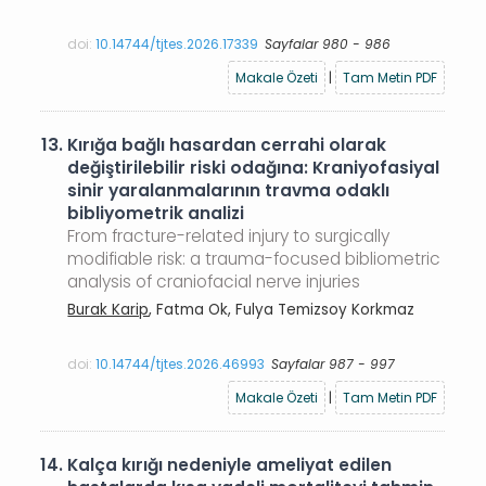
doi:
10.14744/tjtes.2026.17339
Sayfalar 980 - 986
Makale Özeti
|
Tam Metin PDF
13.
Kırığa bağlı hasardan cerrahi olarak
değiştirilebilir riski odağına: Kraniyofasiyal
sinir yaralanmalarının travma odaklı
bibliyometrik analizi
From fracture-related injury to surgically
modifiable risk: a trauma-focused bibliometric
analysis of craniofacial nerve injuries
Burak Karip
, Fatma Ok, Fulya Temizsoy Korkmaz
doi:
10.14744/tjtes.2026.46993
Sayfalar 987 - 997
Makale Özeti
|
Tam Metin PDF
14.
Kalça kırığı nedeniyle ameliyat edilen