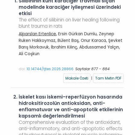
1.
Silibininin künt karaciğer travmalı sıçan
modelinde karaciğer iyileşmesi üzerindeki
etkisi
The effect of silibinin on liver healing following
blunt trauma in rats
Alparslan Ertenlice
, Ersin Gürkan Dumlu, Zeynep
Ruken Hakkoymaz, Bülent Baş, Onur Karaca, Şevket
Barış Morkavuk, İbrahim Kılınç, Abdussamed Yalçın,
Ali Coşkun
doi:
10.14744/tjtes.2026.28866
Sayfalar 877 - 884
Makale Özeti
|
Tam Metin PDF
2.
İskelet kası iskemi–reperfüzyon hasarında
hidroksitirozolün antioksidan, anti-
enflamatuvar ve anti-apoptotik etkilerinin
kapsamlı değerlendirilmesi
Comprehensive evaluation of the antioxidant,
anti-inflammatory, and anti-apoptotic effects
of hydroxytyrosol in skeletal muscle ischemia–