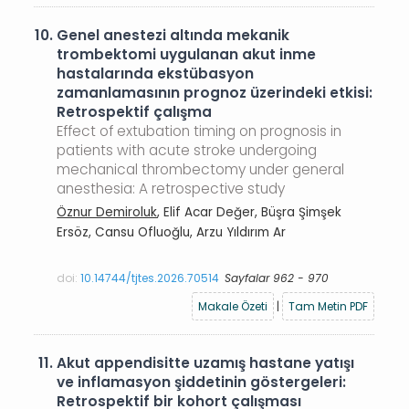
10.
Genel anestezi altında mekanik
trombektomi uygulanan akut inme
hastalarında ekstübasyon
zamanlamasının prognoz üzerindeki etkisi:
Retrospektif çalışma
Effect of extubation timing on prognosis in
patients with acute stroke undergoing
mechanical thrombectomy under general
anesthesia: A retrospective study
Öznur Demiroluk
, Elif Acar Değer, Büşra Şimşek
Ersöz, Cansu Ofluoğlu, Arzu Yıldırım Ar
doi:
10.14744/tjtes.2026.70514
Sayfalar 962 - 970
Makale Özeti
|
Tam Metin PDF
11.
Akut appendisitte uzamış hastane yatışı
ve inflamasyon şiddetinin göstergeleri:
Retrospektif bir kohort çalışması