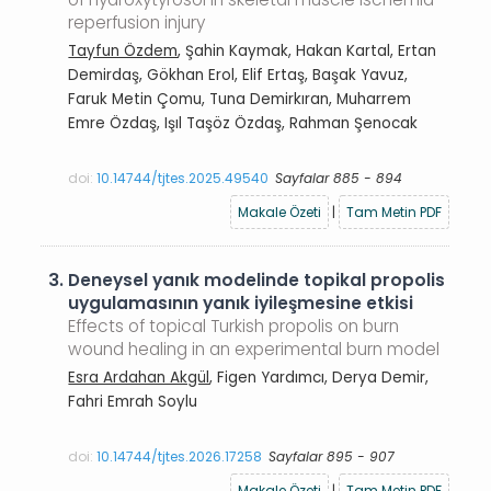
reperfusion injury
Tayfun Özdem
, Şahin Kaymak, Hakan Kartal, Ertan
Demirdaş, Gökhan Erol, Elif Ertaş, Başak Yavuz,
Faruk Metin Çomu, Tuna Demirkıran, Muharrem
Emre Özdaş, Işıl Taşöz Özdaş, Rahman Şenocak
doi:
10.14744/tjtes.2025.49540
Sayfalar 885 - 894
Makale Özeti
|
Tam Metin PDF
3.
Deneysel yanık modelinde topikal propolis
uygulamasının yanık iyileşmesine etkisi
Effects of topical Turkish propolis on burn
wound healing in an experimental burn model
Esra Ardahan Akgül
, Figen Yardımcı, Derya Demir,
Fahri Emrah Soylu
doi:
10.14744/tjtes.2026.17258
Sayfalar 895 - 907
Makale Özeti
|
Tam Metin PDF