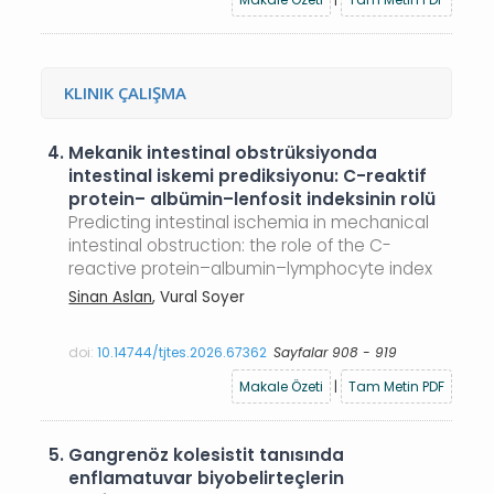
KLINIK ÇALIŞMA
4.
Mekanik intestinal obstrüksiyonda
intestinal iskemi prediksiyonu: C-reaktif
protein– albümin–lenfosit indeksinin rolü
Predicting intestinal ischemia in mechanical
intestinal obstruction: the role of the C-
reactive protein–albumin–lymphocyte index
Sinan Aslan
, Vural Soyer
doi:
10.14744/tjtes.2026.67362
Sayfalar 908 - 919
Makale Özeti
|
Tam Metin PDF
5.
Gangrenöz kolesistit tanısında
enflamatuvar biyobelirteçlerin