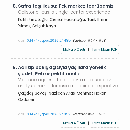
8.
Safra taşı ileusu: Tek merkez tecrübemiz
Gallstone ileus: a single-center experience
Fatih Feratoğlu
, Cemal Hacıalioğlu, Tarık Emre
Yılmaz, Selçuk Kaya
doi:
10.14744/tjtes.2026.24485
Sayfalar 947 - 953
Makale Özeti
|
Tam Metin PDF
9.
Adli tıp bakış açısıyla yaşlılara yönelik
şiddet; Retrospektif analiz
Violence against the elderly: a retrospective
analysis from a forensic medicine perspective
Çağdaş Savaş
, Nazlıcan Aras, Mehmet Hakan
Özdemir
doi:
10.14744/tjtes.2026.24452
Sayfalar 954 - 961
Makale Özeti
|
Tam Metin PDF