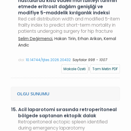
hastalarda kısa vadeli mortaliteyi tahmin
etmede eritrosit dağılım genişliği ve
modifiye 5-maddelik kırılganlık indeksi
Red cell distribution width and modified 5-item
frailty index to predict short-term mortality in
patients undergoing surgery for hip fracture
Selim Değirmenci
, Hakan Tirin, Erhan Arikan, Kemal
Andic
doi:
10.14744/tjtes.2026.20432
Sayfalar 998 - 1007
Makale Özeti
|
Tam Metin PDF
OLGU SUNUMU
15.
Acil laparotomi sırasında retroperitoneal
bölgede saptanan ektopik dalak
Retroperitoneal ectopic spleen identified
during emergency laparotomy