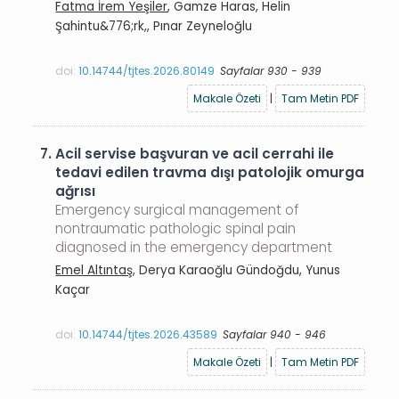
Fatma İrem Yeşiler
, Gamze Haras, Helin
Şahintu&776;rk,, Pınar Zeyneloğlu
doi:
10.14744/tjtes.2026.80149
Sayfalar 930 - 939
Makale Özeti
|
Tam Metin PDF
7.
Acil servise başvuran ve acil cerrahi ile
tedavi edilen travma dışı patolojik omurga
ağrısı
Emergency surgical management of
nontraumatic pathologic spinal pain
diagnosed in the emergency department
Emel Altıntaş
, Derya Karaoğlu Gündoğdu, Yunus
Kaçar
doi:
10.14744/tjtes.2026.43589
Sayfalar 940 - 946
Makale Özeti
|
Tam Metin PDF