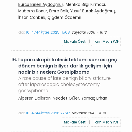
Burcu Belen Aydoğmuş
, Mehlika Bilgi Kırmacı,
Muberra Konur, Emre Ballı, Yusuf Burak Aydoğmuş,
İhsan Canbek, Çiğdem Özdemir
doi:
10.14744/tjtes.2025.11568
Sayfalar 1008 - 1013
Makale Özeti
|
Tam Metin PDF
16.
Laparoskopik kolesistektomi sonrası geç
dönem benign biliyer darlık gelişimi için
nadir bir neden: Gossipiboma
A rare cause of late benign biliary stricture
after laparoscopic cholecystectomy:
gossypiboma
Alperen Dalkıran
, Necdet Güler, Yamaç Erhan
doi:
10.14744/tjtes.2026.22617
Sayfalar 1014 - 1019
Makale Özeti
|
Tam Metin PDF