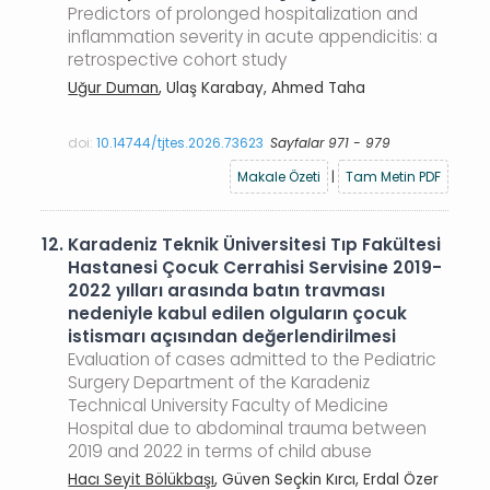
Predictors of prolonged hospitalization and
inflammation severity in acute appendicitis: a
retrospective cohort study
Uğur Duman
, Ulaş Karabay, Ahmed Taha
doi:
10.14744/tjtes.2026.73623
Sayfalar 971 - 979
Makale Özeti
|
Tam Metin PDF
12.
Karadeniz Teknik Üniversitesi Tıp Fakültesi
Hastanesi Çocuk Cerrahisi Servisine 2019-
2022 yılları arasında batın travması
nedeniyle kabul edilen olguların çocuk
istismarı açısından değerlendirilmesi
Evaluation of cases admitted to the Pediatric
Surgery Department of the Karadeniz
Technical University Faculty of Medicine
Hospital due to abdominal trauma between
2019 and 2022 in terms of child abuse
Hacı Seyit Bölükbaşı
, Güven Seçkin Kırcı, Erdal Özer