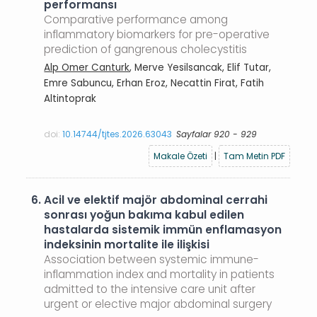
performansı
Comparative performance among
inflammatory biomarkers for pre-operative
prediction of gangrenous cholecystitis
Alp Omer Canturk
, Merve Yesilsancak, Elif Tutar,
Emre Sabuncu, Erhan Eroz, Necattin Firat, Fatih
Altintoprak
doi:
10.14744/tjtes.2026.63043
Sayfalar 920 - 929
Makale Özeti
|
Tam Metin PDF
6.
Acil ve elektif majör abdominal cerrahi
sonrası yoğun bakıma kabul edilen
hastalarda sistemik immün enflamasyon
indeksinin mortalite ile ilişkisi
Association between systemic immune-
inflammation index and mortality in patients
admitted to the intensive care unit after
urgent or elective major abdominal surgery