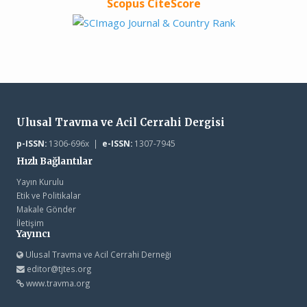
Scopus CiteScore
Ulusal Travma ve Acil Cerrahi Dergisi
p-ISSN:
1306-696x |
e-ISSN:
1307-7945
Hızlı Bağlantılar
Yayın Kurulu
Etik ve Politikalar
Makale Gönder
İletişim
Yayıncı
Ulusal Travma ve Acil Cerrahi Derneği
editor@tjtes.org
www.travma.org