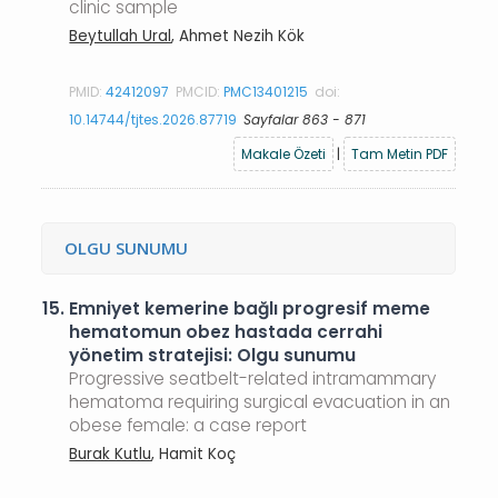
clinic sample
Beytullah Ural
, Ahmet Nezih Kök
PMID:
42412097
PMCID:
PMC13401215
doi:
10.14744/tjtes.2026.87719
Sayfalar 863 - 871
Makale Özeti
|
Tam Metin PDF
OLGU SUNUMU
15.
Emniyet kemerine bağlı progresif meme
hematomun obez hastada cerrahi
yönetim stratejisi: Olgu sunumu
Progressive seatbelt-related intramammary
hematoma requiring surgical evacuation in an
obese female: a case report
Burak Kutlu
, Hamit Koç