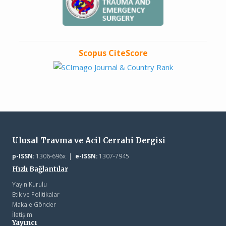
Scopus CiteScore
Ulusal Travma ve Acil Cerrahi Dergisi
p-ISSN:
1306-696x |
e-ISSN:
1307-7945
Hızlı Bağlantılar
Yayın Kurulu
Etik ve Politikalar
Makale Gönder
İletişim
Yayıncı