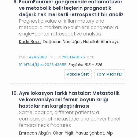
9.
FournFournier gangreninde enflamatuvar
ve metabolik belirteçlerin prognostik
değeri: Tek merkezli retrospektif bir analiz
Prognostic value of inflammatory and
metabolic markers in Fournier’s gangrene: a
single-center retrospective analysis
Kadir Böcü
, Doğucan Nuri Uğur, Nurullah Altınkaya
PMID:
42412088
PMCID:
PMC13401176
doi:
10.14744/tjtes.2026.43655
Sayfalar 818 - 826
Makale Özeti
|
Tam Metin PDF
10.
Aynı lokasyon farklı hastalar: Metastatik
ve konvansiyonel femur boyun kırığı
hastalarının karşılaştırılması
Same location, different patients: a
comparison of metastatic and conventional
femoral neck fractures
Emrecan Akgün
, Okan Yiğit, Yavuz Şahbat, Alp