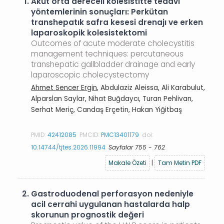
1.
Akut orta dereceli kolesistitte tedavi
yöntemlerinin sonuçları: Perkütan
transhepatık safra kesesi drenajı ve erken
laparoskopik kolesistektomi
Outcomes of acute moderate cholecystitis
management techniques: percutaneous
transhepatic gallbladder drainage and early
laparoscopic cholecystectomy
Ahmet Sencer Ergin
, Abdulaziz Aleissa, Ali Karabulut,
Alparslan Saylar, Nihat Buğdaycı, Turan Pehlivan,
Serhat Meriç, Candaş Erçetin, Hakan Yiğitbaş
PMID:
42412085
PMCID:
PMC13401179
doi:
10.14744/tjtes.2026.11994
Sayfalar 755 - 762
Makale Özeti
|
Tam Metin PDF
2.
Gastroduodenal perforasyon nedeniyle
acil cerrahi uygulanan hastalarda halp
skorunun prognostik değeri