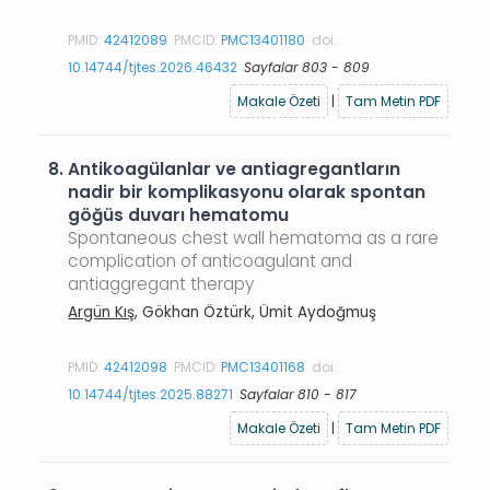
PMID:
42412089
PMCID:
PMC13401180
doi:
10.14744/tjtes.2026.46432
Sayfalar 803 - 809
Makale Özeti
|
Tam Metin PDF
8.
Antikoagülanlar ve antiagregantların
nadir bir komplikasyonu olarak spontan
göğüs duvarı hematomu
Spontaneous chest wall hematoma as a rare
complication of anticoagulant and
antiaggregant therapy
Argün Kış
, Gökhan Öztürk, Ümit Aydoğmuş
PMID:
42412098
PMCID:
PMC13401168
doi:
10.14744/tjtes.2025.88271
Sayfalar 810 - 817
Makale Özeti
|
Tam Metin PDF