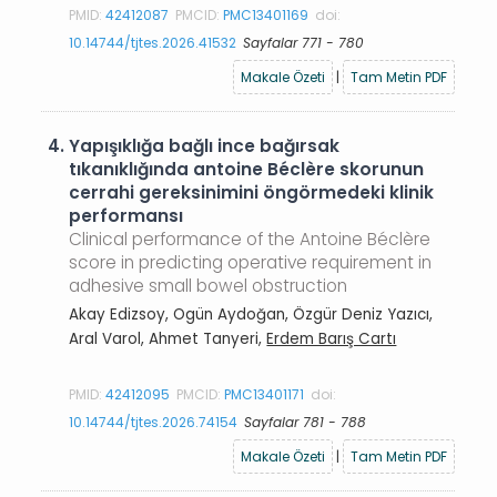
PMID:
42412087
PMCID:
PMC13401169
doi:
10.14744/tjtes.2026.41532
Sayfalar 771 - 780
Makale Özeti
|
Tam Metin PDF
4.
Yapışıklığa bağlı ince bağırsak
tıkanıklığında antoine Béclère skorunun
cerrahi gereksinimini öngörmedeki klinik
performansı
Clinical performance of the Antoine Béclère
score in predicting operative requirement in
adhesive small bowel obstruction
Akay Edizsoy, Ogün Aydoğan, Özgür Deniz Yazıcı,
Aral Varol, Ahmet Tanyeri,
Erdem Barış Cartı
PMID:
42412095
PMCID:
PMC13401171
doi:
10.14744/tjtes.2026.74154
Sayfalar 781 - 788
Makale Özeti
|
Tam Metin PDF