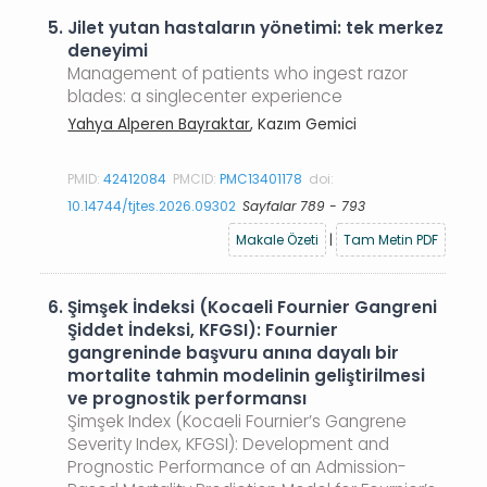
5.
Jilet yutan hastaların yönetimi: tek merkez
deneyimi
Management of patients who ingest razor
blades: a singlecenter experience
Yahya Alperen Bayraktar
, Kazım Gemici
PMID:
42412084
PMCID:
PMC13401178
doi:
10.14744/tjtes.2026.09302
Sayfalar 789 - 793
Makale Özeti
|
Tam Metin PDF
6.
Şimşek İndeksi (Kocaeli Fournier Gangreni
Şiddet İndeksi, KFGSI): Fournier
gangreninde başvuru anına dayalı bir
mortalite tahmin modelinin geliştirilmesi
ve prognostik performansı
Şimşek Index (Kocaeli Fournier’s Gangrene
Severity Index, KFGSI): Development and
Prognostic Performance of an Admission-