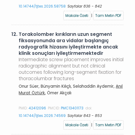
10.14744/tjtes.2026.58758
Sayfalar 836 - 842
Makale Özeti
|
Tam Metin PDF
12.
Torakolomber kırıkların uzun segment
fiksasyonunda ara vidalar başlangıç
radyografik hizasını iyileştirmekte ancak
klinik sonuçları iyileştirmemektedir
Intermediate screw placement improves initial
radiographic alignment but not clinical
outcomes following long-segment fixation for
thoracolumbar fractures
Onur Süer, Bünyamin Kılıçlı, Selahaddin Aydemir,
Anıl
Murat Öztürk
, Ömer Akçalı
PMID:
42412096
PMCID:
PMC13401173
doi:
10.14744/tjtes.2026.74569
Sayfalar 843 - 853
Makale Özeti
|
Tam Metin PDF