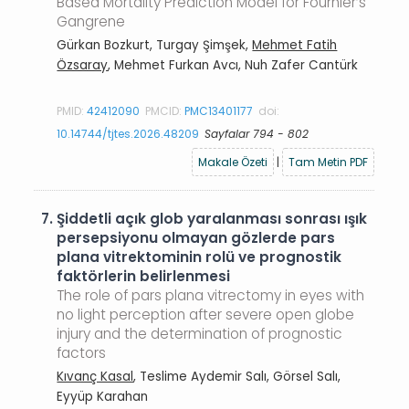
Based Mortality Prediction Model for Fournier’s
Gangrene
Gürkan Bozkurt, Turgay Şimşek,
Mehmet Fatih
Özsaray
, Mehmet Furkan Avcı, Nuh Zafer Cantürk
PMID:
42412090
PMCID:
PMC13401177
doi:
10.14744/tjtes.2026.48209
Sayfalar 794 - 802
Makale Özeti
|
Tam Metin PDF
7.
Şiddetli açık glob yaralanması sonrası ışık
persepsiyonu olmayan gözlerde pars
plana vitrektominin rolü ve prognostik
faktörlerin belirlenmesi
The role of pars plana vitrectomy in eyes with
no light perception after severe open globe
injury and the determination of prognostic
factors
Kıvanç Kasal
, Teslime Aydemir Salı, Görsel Salı,
Eyyüp Karahan