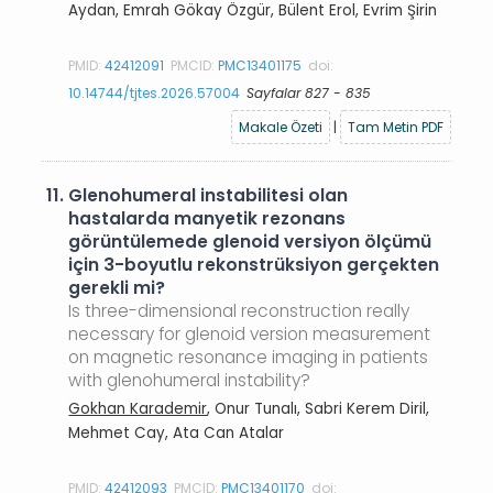
Aydan, Emrah Gökay Özgür, Bülent Erol, Evrim Şirin
PMID:
42412091
PMCID:
PMC13401175
doi:
10.14744/tjtes.2026.57004
Sayfalar 827 - 835
Makale Özeti
|
Tam Metin PDF
11.
Glenohumeral instabilitesi olan
hastalarda manyetik rezonans
görüntülemede glenoid versiyon ölçümü
için 3-boyutlu rekonstrüksiyon gerçekten
gerekli mi?
Is three-dimensional reconstruction really
necessary for glenoid version measurement
on magnetic resonance imaging in patients
with glenohumeral instability?
Gokhan Karademir
, Onur Tunalı, Sabri Kerem Diril,
Mehmet Cay, Ata Can Atalar
PMID:
42412093
PMCID:
PMC13401170
doi: