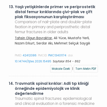
13.
Yaşlı yetişkinlerde primer ve periprostetik
distal femur kırıklarında çivi-plak ve çift
plak fiksasyonunun karşılaştırılması
Comparison of nail-plate and double-plate
fixation in primary and periprosthetic distal
femur fractures in older adults
Tahsin Olgun Bayraktar
, Ali Yüce, Mustafa Yerli,
Nazım Erkurt, Serdar Akı, Mehmet Selçuk Saygılı
PMID:
42412086
PMCID:
PMC13401174
doi:
10.14744/tjtes.2026.15495
Sayfalar 854 - 862
Makale Özeti
|
Tam Metin PDF
14.
Travmatik spinal kırıklar: Adli tıp kliniği
örneğinde epidemiyolojik ve klinik
değerlendirme
Traumatic spinal fractures: epidemiological
and clinical evaluation in a forensic medicine