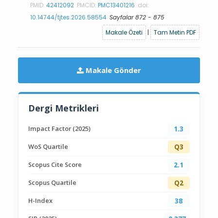
PMID:
42412092
PMCID:
PMC13401216
doi:
10.14744/tjtes.2026.58554
Sayfalar 872 - 875
Makale Özeti
|
Tam Metin PDF
Makale Gönder
Dergi Metrikleri
Impact Factor (2025)
1.3
WoS Quartile
Q3
Scopus Cite Score
2.1
Scopus Quartile
Q2
H-Index
38