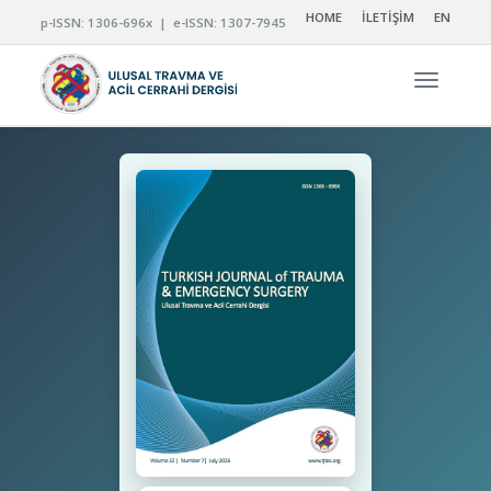
HOME
İLETİŞİM
EN
p-ISSN: 1306-696x | e-ISSN: 1307-7945
Navigas