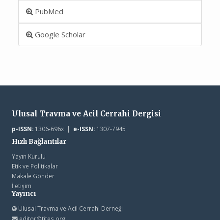
PubMed
Google Scholar
Ulusal Travma ve Acil Cerrahi Dergisi
p-ISSN:
1306-696x |
e-ISSN:
1307-7945
Hızlı Bağlantılar
Yayın Kurulu
Etik ve Politikalar
Makale Gönder
İletişim
Yayıncı
Ulusal Travma ve Acil Cerrahi Derneği
editor@tjtes.org