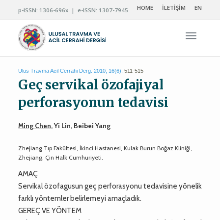
HOME
İLETİŞİM
EN
p-ISSN: 1306-696x | e-ISSN: 1307-7945
Navigas
Ulus Travma Acil Cerrahi Derg. 2010; 16(6):
511-515
Geç servikal özofajiyal
perforasyonun tedavisi
Ming Chen
, Yi Lin, Beibei Yang
Zhejiang Tıp Fakültesi, İkinci Hastanesi, Kulak Burun Boğaz Kliniği,
Zhejiang, Çin Halk Cumhuriyeti.
AMAÇ
Servikal özofagusun geç perforasyonu tedavisine yönelik
farklı yöntemler belirlemeyi amaçladık.
GEREÇ VE YÖNTEM