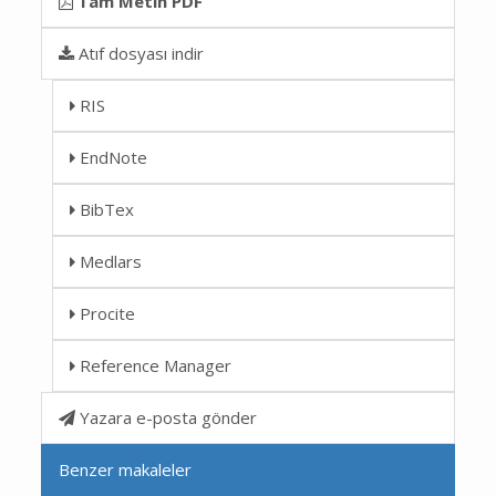
Tam Metin PDF
Atıf dosyası indir
RIS
EndNote
BibTex
Medlars
Procite
Reference Manager
Yazara e-posta gönder
Benzer makaleler