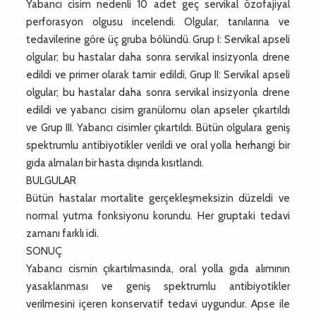
Yabancı cisim nedenli 10 adet geç servikal özofajiyal
perforasyon olgusu incelendi. Olgular, tanılarına ve
tedavilerine göre üç gruba bölündü. Grup I: Servikal apseli
olgular; bu hastalar daha sonra servikal insizyonla drene
edildi ve primer olarak tamir edildi, Grup II: Servikal apseli
olgular; bu hastalar daha sonra servikal insizyonla drene
edildi ve yabancı cisim granülomu olan apseler çıkartıldı
ve Grup III. Yabancı cisimler çıkartıldı. Bütün olgulara geniş
spektrumlu antibiyotikler verildi ve oral yolla herhangi bir
gıda almaları bir hasta dışında kısıtlandı.
BULGULAR
Bütün hastalar mortalite gerçekleşmeksizin düzeldi ve
normal yutma fonksiyonu korundu. Her gruptaki tedavi
zamanı farklı idi.
SONUÇ
Yabancı cismin çıkartılmasında, oral yolla gıda alımının
yasaklanması ve geniş spektrumlu antibiyotikler
verilmesini içeren konservatif tedavi uygundur. Apse ile