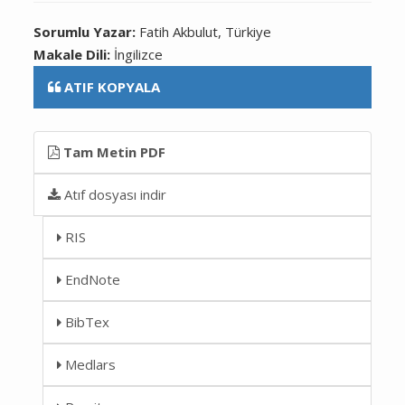
Sorumlu Yazar:
Fatih Akbulut, Türkiye
Makale Dili:
İngilizce
ATIF KOPYALA
Tam Metin PDF
Atıf dosyası indir
RIS
EndNote
BibTex
Medlars