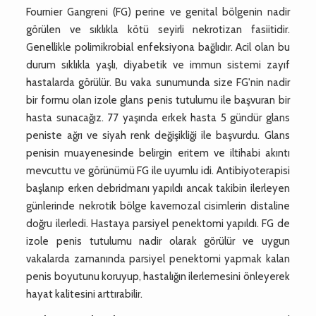
Fournier Gangreni (FG) perine ve genital bölgenin nadir
görülen ve sıklıkla kötü seyirli nekrotizan fasiitidir.
Genellikle polimikrobial enfeksiyona bağlıdır. Acil olan bu
durum sıklıkla yaşlı, diyabetik ve immun sistemi zayıf
hastalarda görülür. Bu vaka sunumunda size FG'nin nadir
bir formu olan izole glans penis tutulumu ile başvuran bir
hasta sunacağız. 77 yaşında erkek hasta 5 gündür glans
peniste ağrı ve siyah renk değişikliği ile başvurdu. Glans
penisin muayenesinde belirgin eritem ve iltihabi akıntı
mevcuttu ve görünümü FG ile uyumlu idi. Antibiyoterapisi
başlanıp erken debridmanı yapıldı ancak takibin ilerleyen
günlerinde nekrotik bölge kavernozal cisimlerin distaline
doğru ilerledi. Hastaya parsiyel penektomi yapıldı. FG de
izole penis tutulumu nadir olarak görülür ve uygun
vakalarda zamanında parsiyel penektomi yapmak kalan
penis boyutunu koruyup, hastalığın ilerlemesini önleyerek
hayat kalitesini arttırabilir.