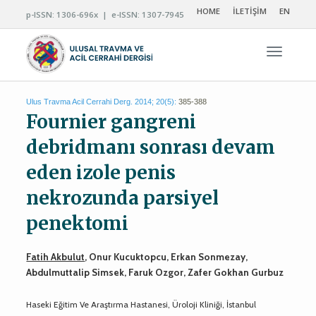
HOME
İLETİŞİM
EN
p-ISSN: 1306-696x | e-ISSN: 1307-7945
Navigas
Ulus Travma Acil Cerrahi Derg. 2014; 20(5):
385-388
Fournier gangreni
debridmanı sonrası devam
eden izole penis
nekrozunda parsiyel
penektomi
Fatih Akbulut
, Onur Kucuktopcu, Erkan Sonmezay,
Abdulmuttalip Simsek, Faruk Ozgor, Zafer Gokhan Gurbuz
Haseki Eğitim Ve Araştırma Hastanesi, Üroloji Kliniği, İstanbul