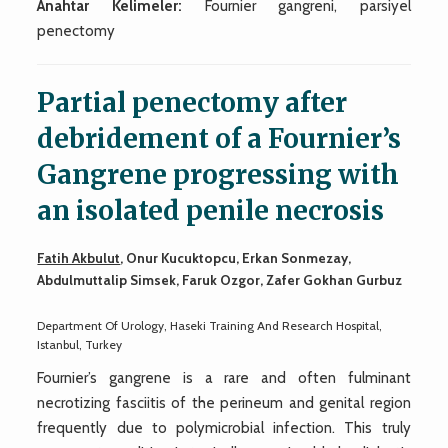
Anahtar Kelimeler:
Fournier gangreni, parsiyel
penectomy
Partial penectomy after
debridement of a Fournier’s
Gangrene progressing with
an isolated penile necrosis
Fatih Akbulut
, Onur Kucuktopcu, Erkan Sonmezay,
Abdulmuttalip Simsek, Faruk Ozgor, Zafer Gokhan Gurbuz
Department Of Urology, Haseki Training And Research Hospital,
Istanbul, Turkey
Fournier’s gangrene is a rare and often fulminant
necrotizing fasciitis of the perineum and genital region
frequently due to polymicrobial infection. This truly