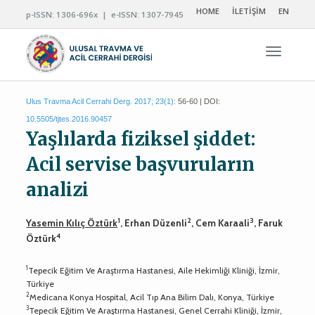
HOME
İLETİŞİM
EN
p-ISSN: 1306-696x | e-ISSN: 1307-7945
Navigas
Ulus Travma Acil Cerrahi Derg. 2017; 23(1):
56-60 | DOI:
10.5505/tjtes.2016.90457
Yaşlılarda fiziksel şiddet:
Acil servise başvuruların
analizi
1
2
3
Yasemin Kılıç Öztürk
, Erhan Düzenli
, Cem Karaali
, Faruk
4
Öztürk
1
Tepecik Eğitim Ve Araştırma Hastanesi, Aile Hekimliği Kliniği, İzmir,
Türkiye
2
Medicana Konya Hospital, Acil Tıp Ana Bilim Dalı, Konya, Türkiye
3
Tepecik Eğitim Ve Araştırma Hastanesi, Genel Cerrahi Kliniği, İzmir,