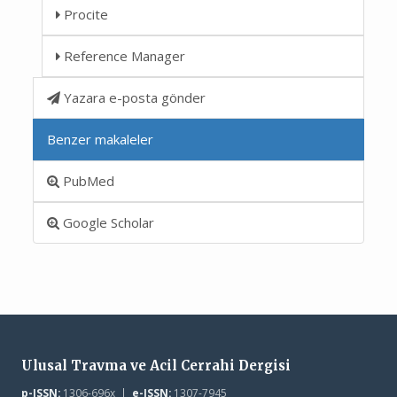
Procite
Reference Manager
Yazara e-posta gönder
Benzer makaleler
PubMed
Google Scholar
Ulusal Travma ve Acil Cerrahi Dergisi
p-ISSN:
1306-696x |
e-ISSN:
1307-7945