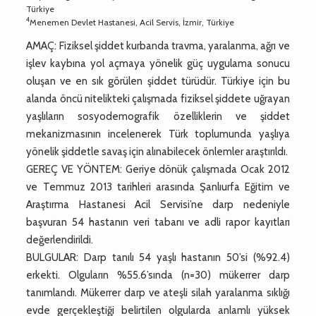
Türkiye
4
Menemen Devlet Hastanesi, Acil Servis, İzmir, Türkiye
AMAÇ: Fiziksel şiddet kurbanda travma, yaralanma, ağrı ve
işlev kaybına yol açmaya yönelik güç uygulama sonucu
oluşan ve en sık görülen şiddet türüdür. Türkiye için bu
alanda öncü nitelikteki çalışmada fiziksel şiddete uğrayan
yaşlıların sosyodemografik özelliklerin ve şiddet
mekanizmasının incelenerek Türk toplumunda yaşlıya
yönelik şiddetle savaş için alınabilecek önlemler araştırıldı.
GEREÇ VE YÖNTEM: Geriye dönük çalışmada Ocak 2012
ve Temmuz 2013 tarihleri arasında Şanlıurfa Eğitim ve
Araştırma Hastanesi Acil Servisi’ne darp nedeniyle
başvuran 54 hastanın veri tabanı ve adli rapor kayıtları
değerlendirildi.
BULGULAR: Darp tanılı 54 yaşlı hastanın 50’si (%92.4)
erkekti. Olguların %55.6’sında (n=30) mükerrer darp
tanımlandı. Mükerrer darp ve ateşli silah yaralanma sıklığı
evde gerçekleştiği belirtilen olgularda anlamlı yüksek