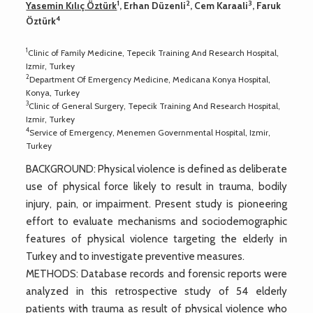
1
2
3
Yasemin Kılıç Öztürk
, Erhan Düzenli
, Cem Karaali
, Faruk
4
Öztürk
1
Clinic of Family Medicine, Tepecik Training And Research Hospital,
Izmir, Turkey
2
Department Of Emergency Medicine, Medicana Konya Hospital,
Konya, Turkey
3
Clinic of General Surgery, Tepecik Training And Research Hospital,
Izmir, Turkey
4
Service of Emergency, Menemen Governmental Hospital, Izmir,
Turkey
BACKGROUND: Physical violence is defined as deliberate
use of physical force likely to result in trauma, bodily
injury, pain, or impairment. Present study is pioneering
effort to evaluate mechanisms and sociodemographic
features of physical violence targeting the elderly in
Turkey and to investigate preventive measures.
METHODS: Database records and forensic reports were
analyzed in this retrospective study of 54 elderly
patients with trauma as result of physical violence who