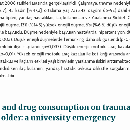
t 2006 tarihleri arasında gerçekleştirildi. Çalışmaya, travma nedeniyl
,7], 43 kadın [%47,3]; ortalama yaş 73±5,42; dağılım 65-92) dahil e
ma tipleri, yandaş hastalıkları, ilaç kullanımları ve Yaralanma Şiddeti 
li düşme, 13’ü (%14,3) yüksek enerjili düşme, 6’sı (%6,6) düşük enerjil
niyle başvurdu. Düşme nedeniyle başvuran hastalarda, hipertansiyon,
=0,003). Düşük enerjili düşmelerde femur kırığı daha sık gözlendi (p=0
mlı bir ilişki saptandı (p=0,037). Düşük enerjili motorlu araç kazal
0,01). Yüksek enerjili motorlu araç kazaları ile kot kırığı arasında a
lıklar ve ilaçların etkileri yaşlı bireylerin yaralanma riskini arttırmaktad
irilirken ilaç kullanımı, yandaş hastalık öyküsü dikkatle sorgulanm
malıdır.
se and drug consumption on traum
d older: a university emergency