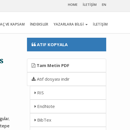
HOME
İLETİŞİM
EN
AÇ VE KAPSAM
İNDEKSLER
YAZARLARA BİLGİ
İLETİŞİM
ATIF KOPYALA
s
Tam Metin PDF
Atıf dosyası indir
RIS
EndNote
ular,
BibTex
ditepe