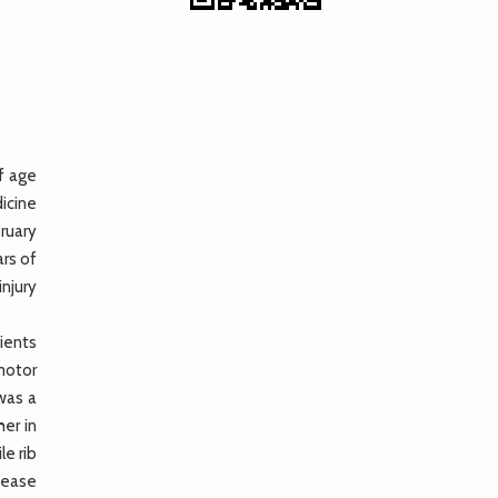
f age
icine
ruary
rs of
injury
ients
 motor
was a
her in
le rib
sease