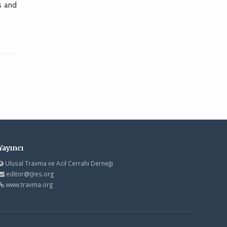
s and
Yayıncı
Ulusal Travma ve Acil Cerrahi Derneği
editor@tjtes.org
www.travma.org