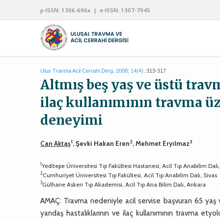
p-ISSN: 1306-696x | e-ISSN: 1307-7945
Ulus Travma Acil Cerrahi Derg. 2008; 14(4):
313-317
Altmış beş yaş ve üstü trav
ilaç kullanımının travma üze
deneyimi
1
2
3
Can Aktaş
, Şevki Hakan Eren
, Mehmet Eryılmaz
1
Yeditepe Üniversitesi Tıp Fakültesi Hastanesi, Acil Tıp Anabilim Dalı,
2
Cumhuriyet Üniversitesi Tıp Fakültesi, Acil Tıp Anabilim Dalı, Sivas
3
Gülhane Askeri Tıp Akademisi, Acil Tıp Ana Bilim Dalı, Ankara
AMAÇ: Travma nedeniyle acil servise başvuran 65 yaş v
yandaş hastalıklarının ve ilaç kullanımının travma etyo