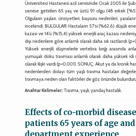
Üniversitesi Hastanesi acil servisinde Ocak 2005 ile Şuba
servise getirilen 65 yaş ve üstü 91 olgu (48 erkek [%52
Olguların yaşları, cinsiyetleri, başvuru nedenleri, yaralan
incelendi. BULGULAR: Hastaların 57’si (%62,6) düşük enerji
kazası ve 14’ü (%15,4) yüksek enerjili araç kazası nede
dışı nedenlere göre anlamlı olarak daha sık rastlandı (p
Yüksek enerjili düşmelerle vertebra kırığı arasında anla
yumuşak doku travması anlamlı olarak daha yüksek idi (p=
olarak ilişki vardı (p<0,001). SONUÇ: Akut ya da kronik hasta
nedenlerden dolayı tüm yaşlı travma hastaları değerlend
travmaya neden olan faktörler de göz önünde bulundurul
Anahtar Kelimeler:
Travma, yaşlı; yandaş hastalık.
Effects of co-morbid disea
patients 65 years of age an
department experience