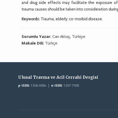
and drug side effects may facilitate the exposure o
trauma causes should be taken into consideration during
Keywords:
Trauma, elderly; co-morbid disease.
Sorumlu Yazar:
Can Aktaş, Türkiye
Makale Dili:
Türkçe
Ulusal Travma ve Acil Cerrahi Dergisi
p-ISSN:
1306-696x |
e-ISSN:
1307-7945