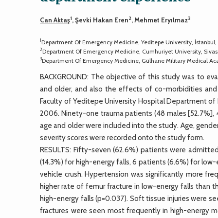
1
2
3
Can Aktaş
, Şevki Hakan Eren
, Mehmet Eryılmaz
1
Department Of Emergency Medicine, Yeditepe University, İstanbul,
2
Department Of Emergency Medicine, Cumhuriyet University, Sivas
3
Department Of Emergency Medicine, Gülhane Military Medical Ac
BACKGROUND: The objective of this study was to eva
and older, and also the effects of co-morbidities a
Faculty of Yeditepe University Hospital Department of
2006. Ninety-one trauma patients (48 males [52.7%], 4
age and older were included into the study. Age, gender
severity scores were recorded onto the study form.
RESULTS: Fifty-seven (62.6%) patients were admitted
(14.3%) for high-energy falls, 6 patients (6.6%) for low
vehicle crush. Hypertension was significantly more fr
higher rate of femur fracture in low-energy falls than t
high-energy falls (p=0.037). Soft tissue injuries were s
fractures were seen most frequently in high-energy mo