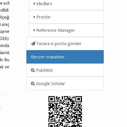
e acil
Medlars
dildi.
Procite
Ölçeği
i araç
Reference Manager
 düşme
,026).
Yazara e-posta gönder
arında
nlamlı
Benzer makaleler
ır. Bu
alı ve
PubMed
Google Scholar
a