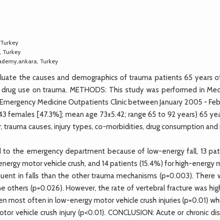
 Turkey
, Turkey
ademy,ankara, Turkey
luate the causes and demographics of trauma patients 65 years o
nd drug use on trauma. METHODS: This study was performed in Med
 Emergency Medicine Outpatients Clinic between January 2005 - Feb
3 females [47.3%]; mean age 73±5.42; range 65 to 92 years) 65 yea
, trauma causes, injury types, co-morbidities, drug consumption and 
 to the emergency department because of low-energy fall, 13 pat
-energy motor vehicle crush, and 14 patients (15.4%) for high-energy
equent in falls than the other trauma mechanisms (p=0.003). There 
he others (p=0.026). However, the rate of vertebral fracture was hig
een most often in low-energy motor vehicle crush injuries (p=0.01) whi
tor vehicle crush injury (p<0.01). CONCLUSION: Acute or chronic di