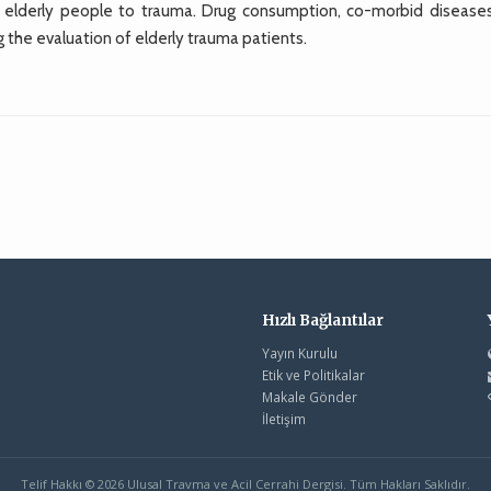
f elderly people to trauma. Drug consumption, co-morbid disease
 the evaluation of elderly trauma patients.
Hızlı Bağlantılar
Yayın Kurulu
Etik ve Politikalar
Makale Gönder
İletişim
Telif Hakkı © 2026 Ulusal Travma ve Acil Cerrahi Dergisi. Tüm Hakları Saklıdır.