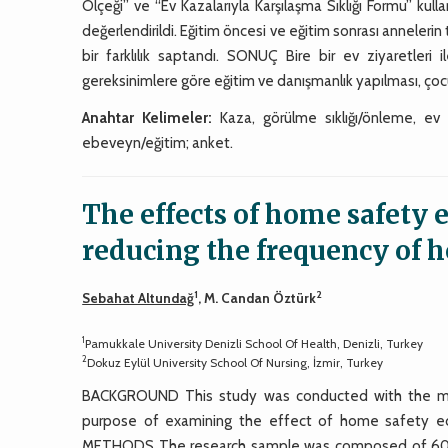
Ölçeği” ve “Ev Kazalarıyla Karşılaşma Sıklığı Formu” kulla
değerlendirildi. Eğitim öncesi ve eğitim sonrası anneleri
bir farklılık saptandı. SONUÇ Bire bir ev ziyaretleri 
gereksinimlere göre eğitim ve danışmanlık yapılması, çocu
Anahtar Kelimeler:
Kaza, görülme sıklığı/önleme, ev k
ebeveyn/eğitim; anket.
The effects of home safety 
reducing the frequency of 
1
2
Sebahat Altundağ
, M. Candan Öztürk
1
Pamukkale University Denizli School Of Health, Denizli, Turkey
2
Dokuz Eylül University School Of Nursing, İzmir, Turkey
BACKGROUND This study was conducted with the moth
purpose of examining the effect of home safety ed
METHODS The research sample was composed of 60 mothe