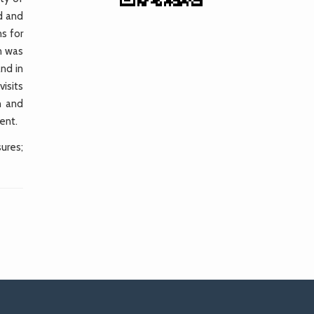
ad and
s for
n was
nd in
isits
n and
ent.
ures;