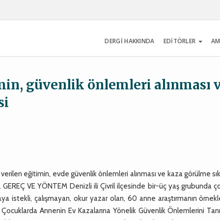
DERGİ HAKKINDA
EDİTÖRLER
AM
min, güvenlik önlemleri alınması 
si
erilen eğitimin, evde güvenlik önlemleri alınması ve kaza görülme sık
ı. GEREÇ VE YÖNTEM Denizli ili Çivril ilçesinde bir-üç yaş grubunda 
aya istekli, çalışmayan, okur yazar olan, 60 anne araştırmanın örnek
Çocuklarda Annenin Ev Kazalarına Yönelik Güvenlik Önlemlerini Tan