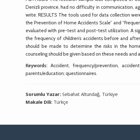
Denizli province, had no difficulty in communication, a
write. RESULTS The tools used for data collection wer
the Prevention of Home Accidents Scale” and “Freque
evaluated with pre-test and post-test utilization. A s
the frequency of children’s accidents before and aft
should be made to determine the risks in the hom
counseling should be given based on these needs and a
Keywords:
Accident, frequency/prevention, acciden
parents/education; questionnaires.
Sorumlu Yazar:
Sebahat Altundağ, Türkiye
Makale Dili:
Türkçe