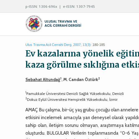
p-ISSN: 1306-696x | e-ISSN: 1307-7945
Ulus Travma Acil Cerrahi Derg. 2007; 13(3):
180-185
Ev kazalarına yönelik eğiti
kaza görülme sıklığına etki
1
2
Sebahat Altundağ
, M. Candan Öztürk
1
Pamukkale Üniversitesi Denizli Sağlık Yüksekokulu, Denizli
2
Dokuz Eylül Üniversitesi Hemşirelik Yüksekokulu, İzmir
AMAÇ Bu çalışma, bir-üç yaş grubu çocuğu olan annelere v
etkisini incelemek amacıyla yarı deneysel olarak yapıld
sahip olan, iletişim sorunu olmayan, araştırmaya katılm
oluşturdu. BULGULAR Verilerin toplanmasında “0-6 Yaş 