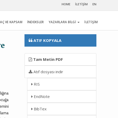
HOME
İLETİŞİM
EN
AÇ VE KAPSAM
İNDEKSLER
YAZARLARA BİLGİ
İLETİŞİM
ATIF KOPYALA
ve
Tam Metin PDF
Atıf dosyası indir
RIS
lığına
EndNote
çocuğa
lemini
BibTex
ılama