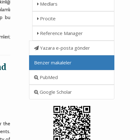
inliği
Medlars
nlamlı
yip bu
Procite
Reference Manager
leri;
Yazara e-posta gönder
Benzer makaleler
nd
PubMed
Google Scholar
r the
ents.
ty of