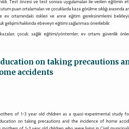
nıldı. Test öncesi ve test sonrası uygulamaları ile verilen eğitimin etk
n tutum puan ortalamaları ve çocuklarda kaza görülme sıklığı arasında a
ile ev ortamındaki riskleri ve anne eğitim gereksinimlerini belirle
k gelişimi hakkında ebeveyn eğitimi sağlanması önerilebilir.
azaları; çocuk; sağlık eğitimi/yöntemler; ev ortamı güvenlik önlem
education on taking precautions a
home accidents
ers of 1-3 year old children as a quasi-experimental study fo
ucation on taking precautions and the incidence of home accid
rs of 1-3 year old children who were living in Çivril municipali