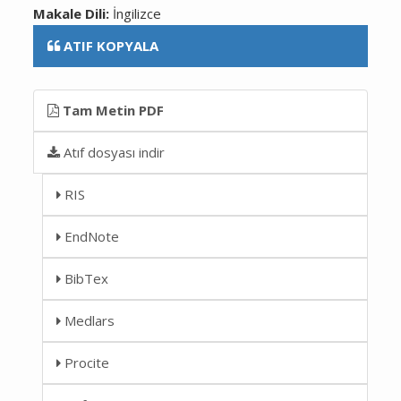
Makale Dili:
İngilizce
ATIF KOPYALA
Tam Metin PDF
Atıf dosyası indir
RIS
EndNote
BibTex
Medlars
Procite