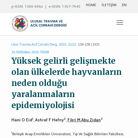
HOME
İLETİŞİM
EN
p-ISSN: 1306-696x | e-ISSN: 1307-7945
Navigas
Ulus Travma Acil Cerrahi Derg. 2015; 21(2):
134-138 | DOI:
10.5505/tjtes.2015.76508
Yüksek gelirli gelişmekte
olan ülkelerde hayvanların
neden olduğu
yaralanmaların
epidemiyolojisi
1
2
3
Hani O Eid
, Ashraf F Hefny
,
Fikri M Abu Zidan
1
Birleşik Arap Emirlikleri Üniversitesi, Tıp Ve Sağlık Bilimleri Fakültesi,