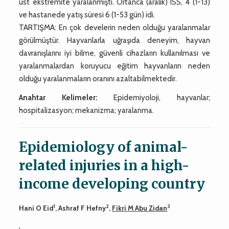
üst ekstremite yaralanmıştı. Ortanca (aralık) ISS, 4 (1-13)
ve hastanede yatış süresi 6 (1-53 gün) idi.
TARTIŞMA: En çok develerin neden olduğu yaralanmalar
görülmüştür. Hayvanlarla uğraşıda deneyim, hayvan
davranışlarını iyi bilme, güvenli cihazların kullanılması ve
yaralanmalardan koruyucu eğitim hayvanların neden
olduğu yaralanmaların oranını azaltabilmektedir.
Anahtar Kelimeler:
Epidemiyoloji, hayvanlar;
hospitalizasyon; mekanizma; yaralanma.
Epidemiology of animal-
related injuries in a high-
income developing country
1
2
3
Hani O Eid
, Ashraf F Hefny
,
Fikri M Abu Zidan