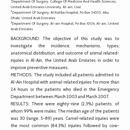
1
Department Of Surgery, College Of Medicine And Health Sciences,
United Arab Emirates University, Al-ain, Uae
2
Department Of Surgery, Al Rahba Hospital, Po Box 34555, Abu
Dhabi, United Arab Emirates
3
Department Of Surgery, Al-ain Hospital, Po Box 1006, Al-ain, United
Arab Emirates
BACKGROUND: The objective of this study was to
investigate the incidence, mechanisms, types,
anatomical distribution, and outcome of animal related-
injuries in Al-Ain, the United Arab Emirates in order to
improve preventive measures.
METHODS: The study included all patients admitted to
Al-Ain Hospital with animal-related injuries for more than
24 hours or the patients who died in the Emergency
Department between March 2003 and March 2007.
RESULTS: There were eighty-nine (2.3%) patients, of
whom 99% were males. The median age of the patients
was 30 (range, 5-89) years. Camel-related injuries were
the most common (84.3%) injuries followed by cow-