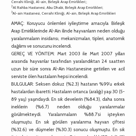
Cerrahi Kliniği, Al-ain, Birleşik Arap Emirlikleri;;
2
Al Rahba Hastanesi, Abu Dhabi, Birleşik Arap Emirlikleri;
3
Al-ain Hastanesi, Cerrahi Kliniği, Al-ain, Birleşik Arap Emirlikleri
AMAÇ: Koruyucu önlemleri iyileştirme amacıyla Birleşik
Arap Emirliklerinde Al-Ain ilinde hayvanların neden olduğu
yaralanmaların insidansı, mekanizmaları, tipleri, anatomik
dağılımı ve sonucunu incelendi.
GEREÇ VE YÖNTEM: Mart 2003 ile Mart 2007 yılları
arasında hayvanlar tarafından yaralandıktan 24 saatten
uzun bir süre sonra Al-Ain Hastanesine getirilen ve acil
serviste ölen hastaların hepsi incelendi.
BULGULAR: Seksen dokuz (%2.3) hastanın %99’u erkek
hastalardan ibaretti. Hastaların ortanca (aralığı) yaşı 30 (5-
89 yaş) yaşındaydı. En sık develerin (%84.3), daha sonra
ineklerin (%6.7) neden olduğu yaralanmalar
görülmekteydi. Yaralanmaların %88.7’si işteyken
oluşmuştu. En sık görülen yaralanma hayvan çiftesi
(%32.6) ve düşmeler (%30.3) sonucu oluşmuştu. En sık