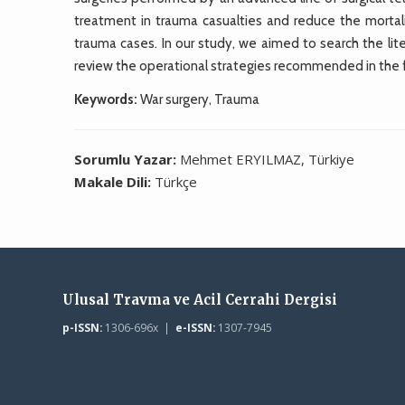
treatment in trauma casualties and reduce the mortali
trauma cases. In our study, we aimed to search the lite
review the operational strategies recommended in the f
Keywords:
War surgery, Trauma
Sorumlu Yazar:
Mehmet ERYILMAZ, Türkiye
Makale Dili:
Türkçe
Ulusal Travma ve Acil Cerrahi Dergisi
p-ISSN:
1306-696x |
e-ISSN:
1307-7945