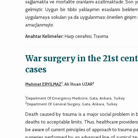
sağlamakta ve mortalite oranlarını azaltmaktadır. Son yı
gelmiştir. Uygun bir tıbbi yaklaşımın esaslarını belirl
uygulamaya sokulan ya da uygulanması önerilen girişim s
amaçlanmıştır.
Anahtar Kelimeler:
Harp cerrahisi, Travma
War surgery in the 21st cen
cases
1
2
Mehmet ERYILMAZ
, Ali İhsan UZAR
1
Department Of Emergency Medicine, Gata, Ankara, Turkey
2
Department Of General Surgery, Gata, Ankara, Turkey
Death caused by trauma is a major social problem in bot
deaths to acceptable limits. Thus, healthcare provide
be aware of current principles of approach to trauma pa
surgeries performed by an advanced line of surgical 