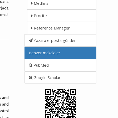
eydana
Medlars
(r)ada
ğlamak
Procite
Reference Manager
Yazara e-posta gönder
Benzer makaleler
PubMed
Google Scholar
es and
n and
ontrol
ctive