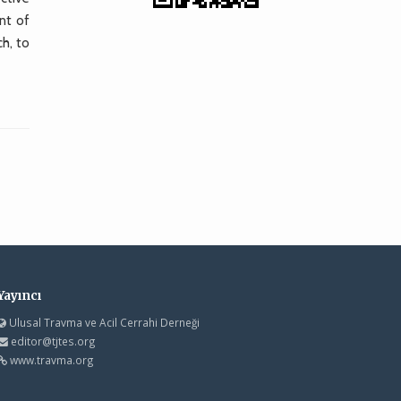
nt of
ch, to
Yayıncı
Ulusal Travma ve Acil Cerrahi Derneği
editor@tjtes.org
www.travma.org