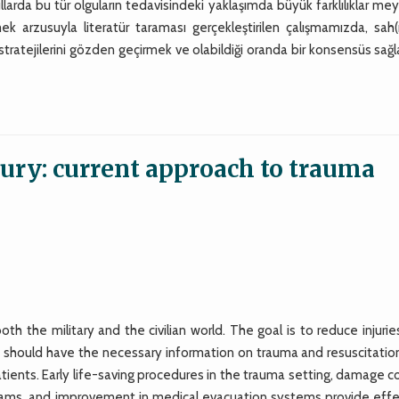
llarda bu tür olguların tedavisindeki yaklaşımda büyük farklılıklar m
emek arzusuyla literatür taraması gerçekleştirilen çalışmamızda, sah
tratejilerini gözden geçirmek ve olabildiği oranda bir konsensüs sa
tury: current approach to trauma
h the military and the civilian world. The goal is to reduce injuri
rs should have the necessary information on trauma and resuscitatio
tients. Early life-saving procedures in the trauma setting, damage c
teams, and improvement in medical evacuation systems provide effe