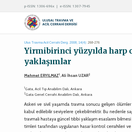
p-ISSN: 1306-696x | e-ISSN: 1307-7945
Ulus Travma Acil Cerrahi Derg. 2008; 14(4):
268-276
Yirmibirinci yüzyılda harp 
yaklaşımlar
1
2
Mehmet ERYILMAZ
, Ali İhsan UZAR
1
Gata, Acil Tıp Anabilim Dalı, Ankara
2
Gata Genel Cerrahi Anabilim Dalı, Ankara
Askeri ve sivil yaşamda travma sonucu gelişen ölümler
kabul edilebilir seviyelere çekebilmektir. Bu nedenle sa
travmalı hastaya güncel tıbbi yaklaşım esaslarını bilmesi g
timleri tarafından uygulanan hasar kontrol cerrahileri v