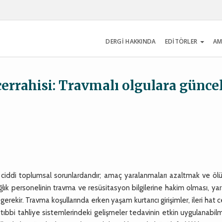
DERGİ HAKKINDA
EDİTÖRLER
AM
cerrahisi: Travmalı olgulara günce
 ciddi toplumsal sorunlardandır; amaç yaralanmaları azaltmak ve ölü
ğlık personelinin travma ve resüsitasyon bilgilerine hakim olması, yar
erekir. Travma koşullarında erken yaşam kurtarıcı girişimler, ileri hat c
e tıbbi tahliye sistemlerindeki gelişmeler tedavinin etkin uygulanabil