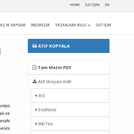
HOME
İLETİŞİM
EN
AÇ VE KAPSAM
İNDEKSLER
YAZARLARA BİLGİ
İLETİŞİM
ATIF KOPYALA
l
Tam Metin PDF
Atıf dosyası indir
RIS
mleri
EndNote
alı ve
errahi
BibTex
mesini