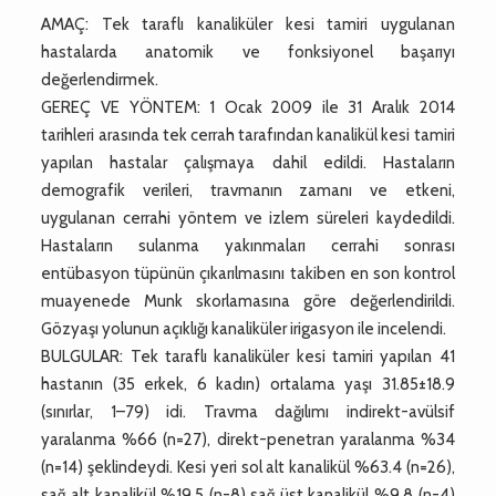
AMAÇ: Tek taraflı kanaliküler kesi tamiri uygulanan
hastalarda anatomik ve fonksiyonel başarıyı
değerlendirmek.
GEREÇ VE YÖNTEM: 1 Ocak 2009 ile 31 Aralık 2014
tarihleri arasında tek cerrah tarafından kanalikül kesi tamiri
yapılan hastalar çalışmaya dahil edildi. Hastaların
demografik verileri, travmanın zamanı ve etkeni,
uygulanan cerrahi yöntem ve izlem süreleri kaydedildi.
Hastaların sulanma yakınmaları cerrahi sonrası
entübasyon tüpünün çıkarılmasını takiben en son kontrol
muayenede Munk skorlamasına göre değerlendirildi.
Gözyaşı yolunun açıklığı kanaliküler irigasyon ile incelendi.
BULGULAR: Tek taraflı kanaliküler kesi tamiri yapılan 41
hastanın (35 erkek, 6 kadın) ortalama yaşı 31.85±18.9
(sınırlar, 1–79) idi. Travma dağılımı indirekt-avülsif
yaralanma %66 (n=27), direkt-penetran yaralanma %34
(n=14) şeklindeydi. Kesi yeri sol alt kanalikül %63.4 (n=26),
sağ alt kanalikül %19.5 (n=8) sağ üst kanalikül %9.8 (n=4)