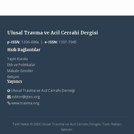
Ulusal Travma ve Acil Cerrahi Dergisi
p-ISSN:
1306-696x |
e-ISSN:
1307-7945
Hızlı Bağlantılar
Yayın Kurulu
Etik ve Politikalar
Makale Gönder
İletişim
Yayıncı
Ulusal Travma ve Acil Cerrahi Derneği
editor@tjtes.org
www.travma.org
Telif Hakkı © 2026 Ulusal Travma ve Acil Cerrahi Dergisi. Tüm Hakları
Saklıdır.