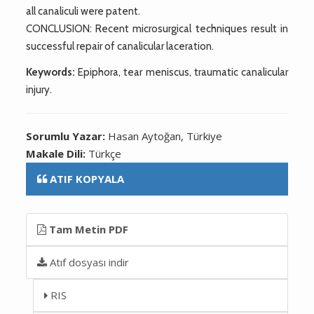
all canaliculi were patent.
CONCLUSION: Recent microsurgical techniques result in
successful repair of canalicular laceration.
Keywords:
Epiphora, tear meniscus, traumatic canalicular
injury.
Sorumlu Yazar:
Hasan Aytoğan, Türkiye
Makale Dili:
Türkçe
ATIF KOPYALA
Tam Metin PDF
Atıf dosyası indir
RIS