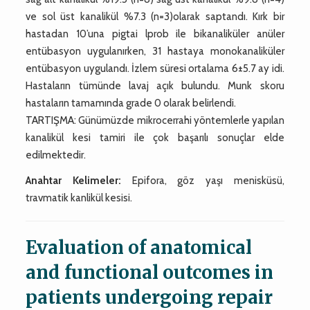
ve sol üst kanalikül %7.3 (n=3)olarak saptandı. Kırk bir
hastadan 10’una pigtai lprob ile bikanaliküler anüler
entübasyon uygulanırken, 31 hastaya monokanaliküler
entübasyon uygulandı. İzlem süresi ortalama 6±5.7 ay idi.
Hastaların tümünde lavaj açık bulundu. Munk skoru
hastaların tamamında grade 0 olarak belirlendi.
TARTIŞMA: Günümüzde mikrocerrahi yöntemlerle yapılan
kanalikül kesi tamiri ile çok başarılı sonuçlar elde
edilmektedir.
Anahtar Kelimeler:
Epifora, göz yaşı menisküsü,
travmatik kanlikül kesisi.
Evaluation of anatomical
and functional outcomes in
patients undergoing repair