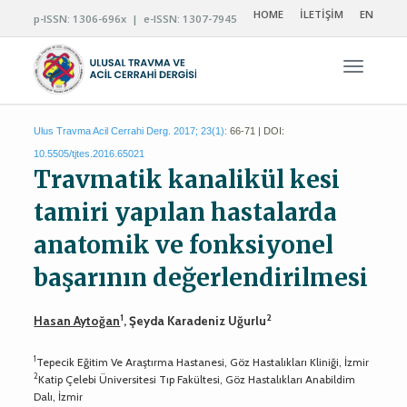
HOME
İLETİŞİM
EN
p-ISSN: 1306-696x | e-ISSN: 1307-7945
Navigas
Ulus Travma Acil Cerrahi Derg. 2017; 23(1):
66-71 | DOI:
10.5505/tjtes.2016.65021
Travmatik kanalikül kesi
tamiri yapılan hastalarda
anatomik ve fonksiyonel
başarının değerlendirilmesi
1
2
Hasan Aytoğan
, Şeyda Karadeniz Uğurlu
1
Tepecik Eğitim Ve Araştırma Hastanesi, Göz Hastalıkları Kliniği, İzmir
2
Katip Çelebi Üniversitesi Tıp Fakültesi, Göz Hastalıkları Anabildim
Dalı, İzmir