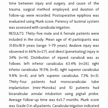
time between injury and surgery, and cause of the
trauma, surgical method employed, and duration of
follow-up were recorded. Postoperative epiphora was
evaluated using Munk score. Patency of lacrimal system
was assessed with canalicular irrigation.
RESULTS: Thirty-five male and 6 female patients were
included in the study. Mean age of 41 participants was
31.85±18.9 years (range: 1–79 years). Avulsive injury was
observed in 66% (n=27), and direct (penetrating) injury in
34% (n=14). Distribution of injured canaliculi was as
follows: left inferior canaliculus 63.4% (n=26), right
inferior canaliculus 19.5% (n=8), right superior canaliculus
9.8% (n=4), and left superior canaliculus 7.3% (n=3).
Thirty-four patients had monocanalicular tube
implantation (mini-Monoka) and 10 patients had
bicanalicular annular intubation using pigtail probe.
Average follow-up time was 6±5.7 months. Munk score
was Grade 0 in all patients. Canalicular irrigation indicated