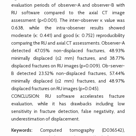
evaluation periods of observer-A and observer-B with
RU software compared to the axial CT image
assessment (p<0.001). The inter-observer κ value was
0.638, while the intra-observer results showed
moderate (κ: 0.441) and good (κ: 0.752) reproducibility
comparing the RU and axial CT assessments. Observer-A
detected 47.05% non-displaced fractures, 48.93%
minimally displaced (≤2 mm) fractures, and 38.77%
displaced fractures on RU images (p=0.009). Ob-server-
B detected 23.52% non-displaced fractures, 57.44%
minimally displaced (≤2 mm) fractures, and 48.97%
displaced fractures on RU images (p=0.045).
CONCLUSION: RU software accelerates fracture
evaluation, while it has drawbacks including low
sensitivity in fracture detection, false negativity, and
underestimation of displacement.
Keywords:
Computed tomography (D036542),