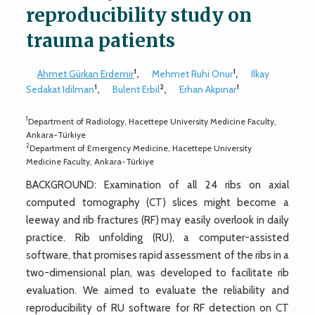
reproducibility study on
trauma patients
1
1
Ahmet Gürkan Erdemir
,
Mehmet Ruhi Onur
,
Ilkay
1
2
1
Sedakat Idilman
,
Bulent Erbil
,
Erhan Akpınar
1
Department of Radiology, Hacettepe University Medicine Faculty,
Ankara-Türkiye
2
Department of Emergency Medicine, Hacettepe University
Medicine Faculty, Ankara-Türkiye
BACKGROUND: Examination of all 24 ribs on axial
computed tomography (CT) slices might become a
leeway and rib fractures (RF) may easily overlook in daily
practice. Rib unfolding (RU), a computer-assisted
software, that promises rapid assessment of the ribs in a
two-dimensional plan, was developed to facilitate rib
evaluation. We aimed to evaluate the reliability and
reproducibility of RU software for RF detection on CT