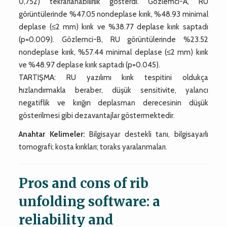
0,752) tekrarlanabilirlik gösterdi. Gözlemci-A, RU
görüntülerinde %47.05 nondeplase kırık, %48.93 minimal
deplase (≤2 mm) kırık ve %38.77 deplase kırık saptadı
(p=0.009). Gözlemci-B, RU görüntülerinde %23.52
nondeplase kırık, %57.44 minimal deplase (≤2 mm) kırık
ve %48.97 deplase kırık saptadı (p=0.045).
TARTIŞMA: RU yazılımı kırık tespitini oldukça
hızlandırmakla beraber, düşük sensitivite, yalancı
negatiflik ve kırığın deplasman derecesinin düşük
gösterilmesi gibi dezavantajlar göstermektedir.
Anahtar Kelimeler:
Bilgisayar destekli tanı, bilgisayarlı
tomografi; kosta kırıkları; toraks yaralanmaları.
Pros and cons of rib
unfolding software: a
reliability and