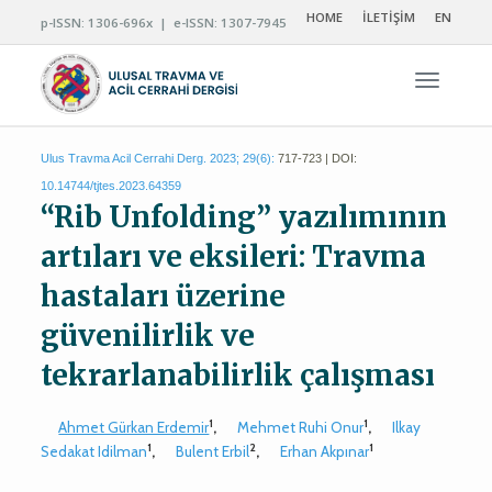
HOME
İLETİŞİM
EN
p-ISSN: 1306-696x | e-ISSN: 1307-7945
Navigas
Ulus Travma Acil Cerrahi Derg. 2023; 29(6):
717-723 | DOI:
10.14744/tjtes.2023.64359
“Rib Unfolding” yazılımının
artıları ve eksileri: Travma
hastaları üzerine
güvenilirlik ve
tekrarlanabilirlik çalışması
1
1
Ahmet Gürkan Erdemir
,
Mehmet Ruhi Onur
,
Ilkay
1
2
1
Sedakat Idilman
,
Bulent Erbil
,
Erhan Akpınar