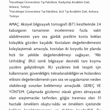
1
Hacettepe Üniversitesi Tıp Fakültesi, Radyoloji Anabilim Dalı,
Ankara, Türkiye
2
Hacettepe Üniversitesi Tıp Fakültesi, Acil Tıp Anabilim Dalı, Ankara,
Türkiye
AMAÇ: Aksiyel bilgisayarlı tomografi (BT) kesitlerinde 24
kaburganın tamamının incelenmesi fazla vakit
alabilmesinin yanı sıra günlük pratikte kosta kırıkları
kolaylıkla gözden kaçabilir. Kostaların değerlendirmesini
kolaylaştırmak amacıyla, kostaları iki boyutlu bir planda
hızlı bir şekilde değerlendirilmeyi sağlayan, “Rib
Unfolding” (RU) isimli bilgisayar destekli tanı koyma
yazılımı geliştirilmiştir. RU yazılımını kırık tespiti için
kullanmanın; güvenilirliğini, tekrarlanabilirliğini ve hızlandırıcı
etkisini değerlendirmenin yanı sıra ve uygulamanın neden
olabileceği sorunları belirlemeyi amaçladık. GEREÇ VE
YÖNTEM: Çalışmada gözlemci olarak görev almayacak
olan araştırmacılar tarfından, göğüs travması olan 51
hastalık örneklem oluştu-ruldu ve örneklem içerisinde