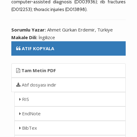
computer-assisted diagnosis (D003936); rib fractures
(D012253); thoracic injuries (D013898).
Sorumlu Yazar:
Ahmet Gürkan Erdemir, Türkiye
Makale Dili:
İngilizce
ATIF KOPYALA
Tam Metin PDF
Atıf dosyası indir
RIS
EndNote
BibTex