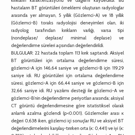
kırıkların karakterizasyonu ve dağılımı kaydedildi. Bu
hastaların BT görüntüleri örneklemi oluşturan radyologlar
arasında yer almayan, 5 yıllık (Gözlemci-A) ve 18 yıllık
(Gözlemci-B) toraks radyolojisi deneyimleri olan, iki
radyolog tarafından kırıkların varlığı, varsa tipi
(nondeplase/ deplase/ minimal deplase) ve
değerlendirme süreleri açısından değerlendirildi.
BULGULAR: 22 hastada toplam 113 kırık saptandı. Aksiyel
BT görüntüleri için ortalama değerlendirme süresi,
gözlemci-A için 146,64 saniye ve gözlemci-B için 119,29
saniye idi. RU görüntüleri için ortalama değerlendirme
süresi, gözlemci-A için 66,44 saniye ve gözlemci-B için
32,66 saniye idi. RU yazılımı desteği ile gözlemci-A ve
gözlemci-B’nin değerlendirme periyotları arasında; aksiyal
CT görüntü değerlendirmesine göre istatistiksel olarak
anlamlı azalma gözlendi (p<0.001). Gözlemciler arası κ
değeri 0,638 iken, gözlemci içi sonuçlar RU ve aksiyel BT
değerlendirmelerini karşılaş-tırırken orta (κ: 0,441) ve iyi (κ: