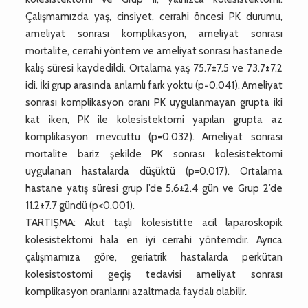
Çalışmamızda yaş, cinsiyet, cerrahi öncesi PK durumu,
ameliyat sonrası komplikasyon, ameliyat sonrası
mortalite, cerrahi yöntem ve ameliyat sonrası hastanede
kalış süresi kaydedildi. Ortalama yaş 75.7±7.5 ve 73.7±7.2
idi. İki grup arasında anlamlı fark yoktu (p=0.041). Ameliyat
sonrası komplikasyon oranı PK uygulanmayan grupta iki
kat iken, PK ile kolesistektomi yapılan grupta az
komplikasyon mevcuttu (p=0.032). Ameliyat sonrası
mortalite bariz şekilde PK sonrası kolesistektomi
uygulanan hastalarda düşüktü (p=0.017). Ortalama
hastane yatış süresi grup I’de 5.6±2.4 gün ve Grup 2’de
11.2±7.7 gündü (p<0.001).
TARTIŞMA: Akut taşlı kolesistitte acil laparoskopik
kolesistektomi hala en iyi cerrahi yöntemdir. Ayrıca
çalışmamıza göre, geriatrik hastalarda perkütan
kolesistostomi geçiş tedavisi ameliyat sonrası
komplikasyon oranlarını azaltmada faydalı olabilir.