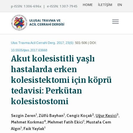
HOME
İLETİŞİM
EN
p-ISSN: 1306-696x | e-ISSN: 1307-7945
Navigas
Ulus Travma Acil Cerrahi Derg. 2017; 23(6):
501-506 | DOI:
10.5505/tjtes.2017.63668
Akut kolesistitli yaşlı
hastalarda erken
kolesistektomi için köprü
tedavisi: Perkütan
kolesistostomi
1
1
2
3
Sezgin Zeren
, Zülfü Bayhan
, Cengiz Koçak
,
Uğur Kesici
,
4
1
Mehmet Korkmaz
, Mehmet Fatih Ekici
, Mustafa Cem
1
1
Algın
, Faik Yaylak