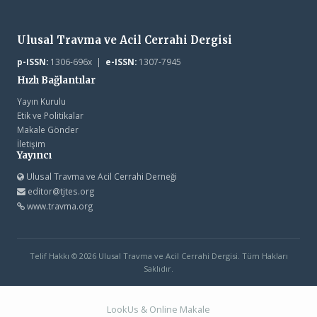
Ulusal Travma ve Acil Cerrahi Dergisi
p-ISSN:
1306-696x |
e-ISSN:
1307-7945
Hızlı Bağlantılar
Yayın Kurulu
Etik ve Politikalar
Makale Gönder
İletişim
Yayıncı
Ulusal Travma ve Acil Cerrahi Derneği
editor@tjtes.org
www.travma.org
Telif Hakkı © 2026 Ulusal Travma ve Acil Cerrahi Dergisi. Tüm Hakları
Saklıdır.
LookUs
&
Online Makale