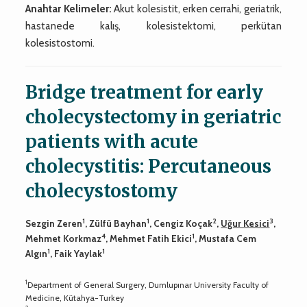
Anahtar Kelimeler:
Akut kolesistit, erken cerrahi, geriatrik,
hastanede kalış, kolesistektomi, perkütan
kolesistostomi.
Bridge treatment for early
cholecystectomy in geriatric
patients with acute
cholecystitis: Percutaneous
cholecystostomy
1
1
2
3
Sezgin Zeren
, Zülfü Bayhan
, Cengiz Koçak
,
Uğur Kesici
,
4
1
Mehmet Korkmaz
, Mehmet Fatih Ekici
, Mustafa Cem
1
1
Algın
, Faik Yaylak
1
Department of General Surgery, Dumlupınar University Faculty of
Medicine, Kütahya-Turkey