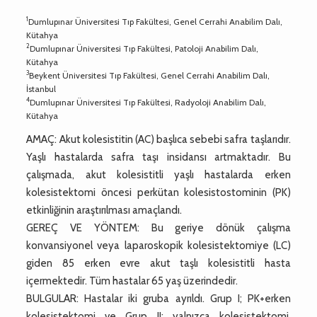
1
Dumlupınar Üniversitesi Tıp Fakültesi, Genel Cerrahi Anabilim Dalı,
Kütahya
2
Dumlupınar Üniversitesi Tıp Fakültesi, Patoloji Anabilim Dalı,
Kütahya
3
Beykent Üniversitesi Tıp Fakültesi, Genel Cerrahi Anabilim Dalı,
İstanbul
4
Dumlupınar Üniversitesi Tıp Fakültesi, Radyoloji Anabilim Dalı,
Kütahya
AMAÇ: Akut kolesistitin (AC) başlıca sebebi safra taşlarıdır.
Yaşlı hastalarda safra taşı insidansı artmaktadır. Bu
çalışmada, akut kolesistitli yaşlı hastalarda erken
kolesistektomi öncesi perkütan kolesistostominin (PK)
etkinliğinin araştırılması amaçlandı.
GEREÇ VE YÖNTEM: Bu geriye dönük çalışma
konvansiyonel veya laparoskopik kolesistektomiye (LC)
giden 85 erken evre akut taşlı kolesistitli hasta
içermektedir. Tüm hastalar 65 yaş üzerindedir.
BULGULAR: Hastalar iki gruba ayrıldı. Grup I; PK+erken
kolesistektomi ve Grup II; yalnızca kolesistektomi.