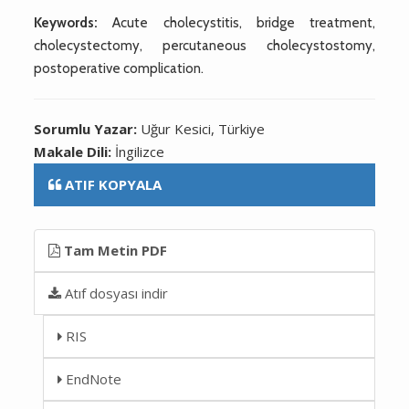
Keywords:
Acute cholecystitis, bridge treatment,
cholecystectomy, percutaneous cholecystostomy,
postoperative complication.
Sorumlu Yazar:
Uğur Kesici, Türkiye
Makale Dili:
İngilizce
ATIF KOPYALA
Tam Metin PDF
Atıf dosyası indir
RIS
EndNote