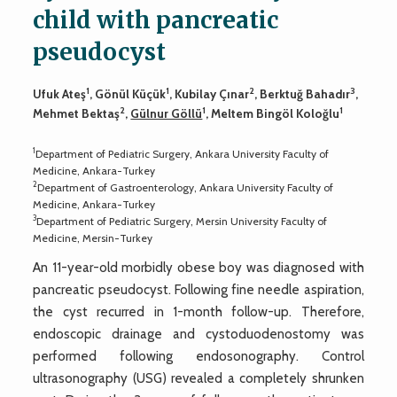
child with pancreatic
pseudocyst
1
1
2
3
Ufuk Ateş
, Gönül Küçük
, Kubilay Çınar
, Berktuğ Bahadır
,
2
1
1
Mehmet Bektaş
,
Gülnur Göllü
, Meltem Bingöl Koloğlu
1
Department of Pediatric Surgery, Ankara University Faculty of
Medicine, Ankara-Turkey
2
Department of Gastroenterology, Ankara University Faculty of
Medicine, Ankara-Turkey
3
Department of Pediatric Surgery, Mersin University Faculty of
Medicine, Mersin-Turkey
An 11-year-old morbidly obese boy was diagnosed with
pancreatic pseudocyst. Following fine needle aspiration,
the cyst recurred in 1-month follow-up. Therefore,
endoscopic drainage and cystoduodenostomy was
performed following endosonography. Control
ultrasonography (USG) revealed a completely shrunken