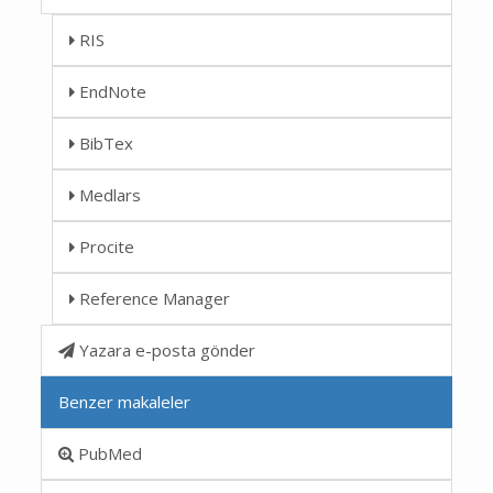
RIS
EndNote
BibTex
Medlars
Procite
Reference Manager
Yazara e-posta gönder
Benzer makaleler
PubMed