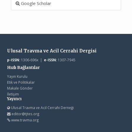
Google Scholar
Ulusal Travma ve Acil Cerrahi Dergisi
p-ISSN:
1306-696x |
e-ISSN:
1307-7945
Hızlı Bağlantılar
Yayın Kurulu
Etik ve Politikalar
Makale Gönder
İletişim
Yayıncı
Ulusal Travma ve Acil Cerrahi Derneği
editor@tjtes.org
www.travma.org