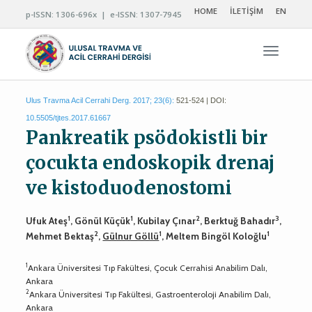
HOME
İLETİŞİM
EN
p-ISSN: 1306-696x | e-ISSN: 1307-7945
Navigas
Ulus Travma Acil Cerrahi Derg. 2017; 23(6):
521-524 | DOI:
10.5505/tjtes.2017.61667
Pankreatik psödokistli bir
çocukta endoskopik drenaj
ve kistoduodenostomi
1
1
2
3
Ufuk Ateş
, Gönül Küçük
, Kubilay Çınar
, Berktuğ Bahadır
,
2
1
1
Mehmet Bektaş
,
Gülnur Göllü
, Meltem Bingöl Koloğlu
1
Ankara Üniversitesi Tıp Fakültesi, Çocuk Cerrahisi Anabilim Dalı,
Ankara
2
Ankara Üniversitesi Tıp Fakültesi, Gastroenteroloji Anabilim Dalı,
Ankara