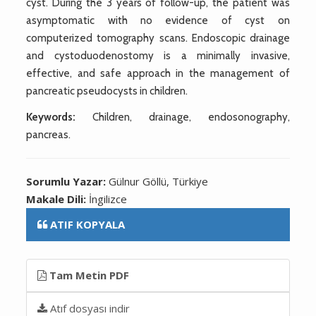
cyst. During the 3 years of follow-up, the patient was
asymptomatic with no evidence of cyst on
computerized tomography scans. Endoscopic drainage
and cystoduodenostomy is a minimally invasive,
effective, and safe approach in the management of
pancreatic pseudocysts in children.
Keywords:
Children, drainage, endosonography,
pancreas.
Sorumlu Yazar:
Gülnur Göllü, Türkiye
Makale Dili:
İngilizce
ATIF KOPYALA
Tam Metin PDF
Atıf dosyası indir