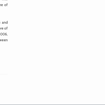
re of
5 and
ore of
0.006,
tween