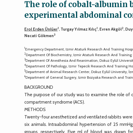
The role of cobalt-albumin b
experimental abdominal co
1
1
2
Erol Erden Ünlüer
, Turgay Yılmaz Kılıç
, Evren Akgöl
, Du
3
Necati Gökmen
1
Emergency Department, Izmir Ataturk Research And Training Hospit
2
Department Of Biochemistry, Izmir Ataturk Research And Training H
3
Department Of Anesthesia And Reanimation, Dokuz Eylül University
4
Department Of Pathology, Izmir Tepecik Research And Training Hos
5
Department of Animal Research Center, Dokuz Eylül University, İzm
6
Department of General Surgery, Izmir Bozyaka Research and Traini
BACKGROUND
The purpose of our study was to examine the role of c
compartment syndrome (ACS).
METHODS
Twenty-four anesthetized and ventilated rabbits were 
six animals. Intraabdominal hypertension of 25 mmHg 
groups, respectively. Five ml of blood was drawn f