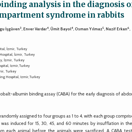
inding analysis in the diagnosis o
mpartment syndrome in rabbits
3
4
4
5
6
ygu İşgüven
, Enver Vardar
, Ümit Bayol
, Osman Yılmaz
, Nazif Erkan
,
al, İzmir, Turkey
ospital, İzmir, Turkey
, İzmir, Turkey
pital, Izmir,Turkey
ir, Turkey
ng Hospital, Izmir,Turkey
obalt-albumin binding assay (CABA) for the early diagnosis of abdo
randomly assigned to four groups as 1 to 4, with each group compris
was induced for 15, 30, 45, and 60 minutes by insufflation in the
rom each animal before the animals were sacrificed. A CABA tes