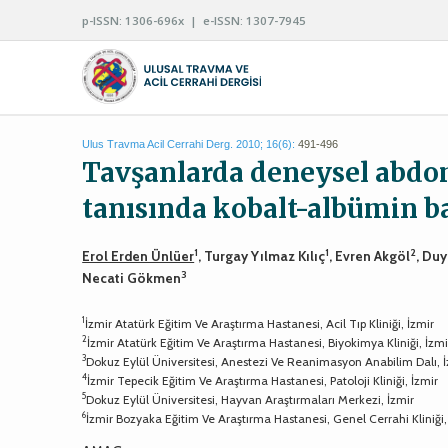
p-ISSN: 1306-696x | e-ISSN: 1307-7945
Ulus Travma Acil Cerrahi Derg. 2010; 16(6):
491-496
Tavşanlarda deneysel ab
tanısında kobalt-albümin b
1
1
2
Erol Erden Ünlüer
, Turgay Yılmaz Kılıç
, Evren Akgöl
, Du
3
Necati Gökmen
1
İzmir Atatürk Eğitim Ve Araştırma Hastanesi, Acil Tıp Kliniği, İzmir
2
İzmir Atatürk Eğitim Ve Araştırma Hastanesi, Biyokimya Kliniği, İzmi
3
Dokuz Eylül Üniversitesi, Anestezi Ve Reanimasyon Anabilim Dalı, 
4
İzmir Tepecik Eğitim Ve Araştırma Hastanesi, Patoloji Kliniği, İzmir
5
Dokuz Eylül Üniversitesi, Hayvan Araştırmaları Merkezi, İzmir
6
İzmir Bozyaka Eğitim Ve Araştırma Hastanesi, Genel Cerrahi Kliniği,