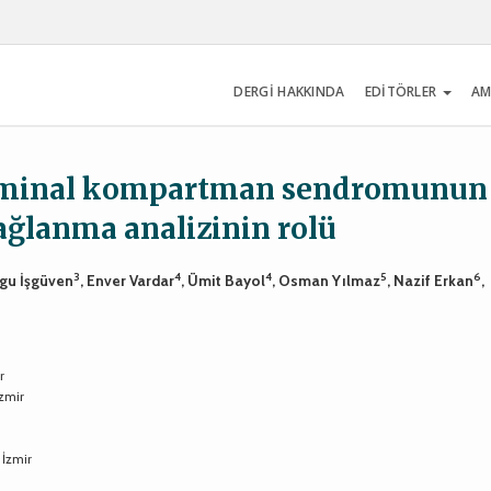
DERGİ HAKKINDA
EDİTÖRLER
AM
dominal kompartman sendromunun
ağlanma analizinin rolü
3
4
4
5
6
ygu İşgüven
, Enver Vardar
, Ümit Bayol
, Osman Yılmaz
, Nazif Erkan
,
r
İzmir
 İzmir