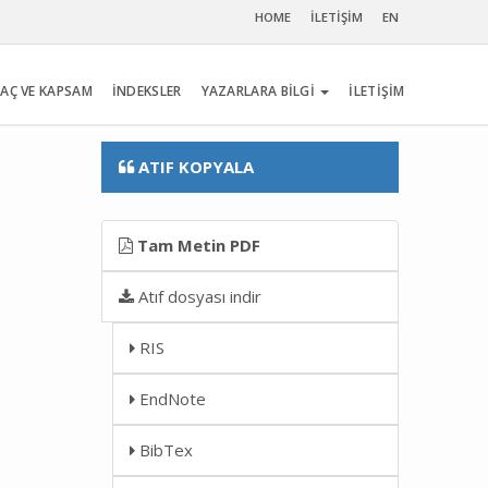
HOME
İLETİŞİM
EN
AÇ VE KAPSAM
İNDEKSLER
YAZARLARA BİLGİ
İLETİŞİM
ATIF KOPYALA
Tam Metin PDF
Atıf dosyası indir
RIS
EndNote
BibTex