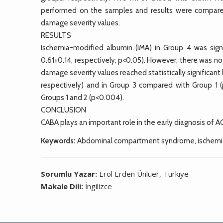
performed on the samples and results were compared
damage severity values.
RESULTS
Ischemia-modified albumin (IMA) in Group 4 was signi
0.61±0.14, respectively; p<0.05). However, there was n
damage severity values reached statistically significan
respectively) and in Group 3 compared with Group 1 (p
Groups 1 and 2 (p<0.004).
CONCLUSION
CABA plays an important role in the early diagnosis of AC
Keywords:
Abdominal compartment syndrome, ischemia-
Sorumlu Yazar:
Erol Erden Ünlüer, Türkiye
Makale Dili:
İngilizce