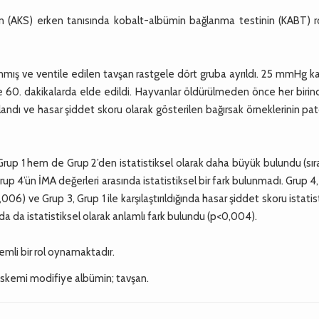
(AKS) erken tanısında kobalt-albümin bağlanma testinin (KABT) r
ış ve ventile edilen tavşan rastgele dört gruba ayrıldı. 25 mmHg kar
 ve 60. dakikalarda elde edildi. Hayvanlar öldürülmeden önce her biri
andı ve hasar şiddet skoru olarak gösterilen bağırsak örneklerinin pat
up 1 hem de Grup 2’den istatistiksel olarak daha büyük bulundu (sır
up 4’ün İMA değerleri arasında istatistiksel bir fark bulunmadı. Grup 4
,006) ve Grup 3, Grup 1 ile karşılaştırıldığında hasar şiddet skoru istatis
da da istatistiksel olarak anlamlı fark bulundu (p<0,004).
mli bir rol oynamaktadır.
kemi modifiye albümin; tavşan.