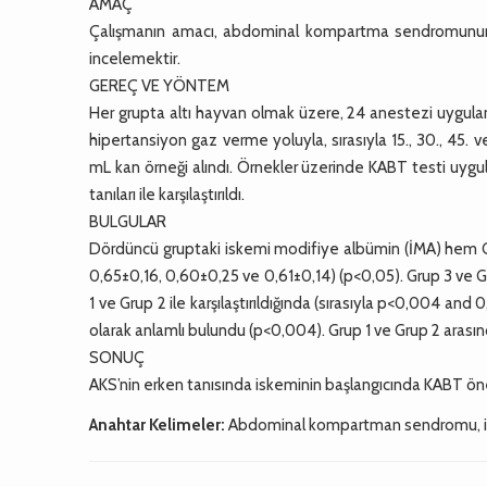
AMAÇ
Çalışmanın amacı, abdominal kompartma sendromunun 
incelemektir.
GEREÇ VE YÖNTEM
Her grupta altı hayvan olmak üzere, 24 anestezi uygulanm
hipertansiyon gaz verme yoluyla, sırasıyla 15., 30., 45.
mL kan örneği alındı. Örnekler üzerinde KABT testi uygul
tanıları ile karşılaştırıldı.
BULGULAR
Dördüncü gruptaki iskemi modifiye albümin (İMA) hem Gr
0,65±0,16, 0,60±0,25 ve 0,61±0,14) (p<0,05). Grup 3 ve Gr
1 ve Grup 2 ile karşılaştırıldığında (sırasıyla p<0,004 and 0
olarak anlamlı bulundu (p<0,004). Grup 1 ve Grup 2 arasın
SONUÇ
AKS’nin erken tanısında iskeminin başlangıcında KABT öne
Anahtar Kelimeler:
Abdominal kompartman sendromu, is