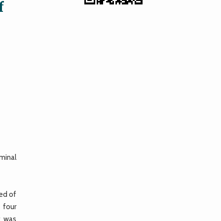
f
minal
ed of
 four
t was