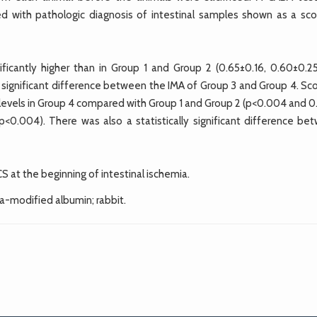
 with pathologic diagnosis of intestinal samples shown as a sco
ficantly higher than in Group 1 and Group 2 (0.65±0.16, 0.60±0.2
o significant difference between the IMA of Group 3 and Group 4. Sc
t levels in Group 4 compared with Group 1 and Group 2 (p<0.004 and 
<0.004). There was also a statistically significant difference be
S at the beginning of intestinal ischemia.
modified albumin; rabbit.