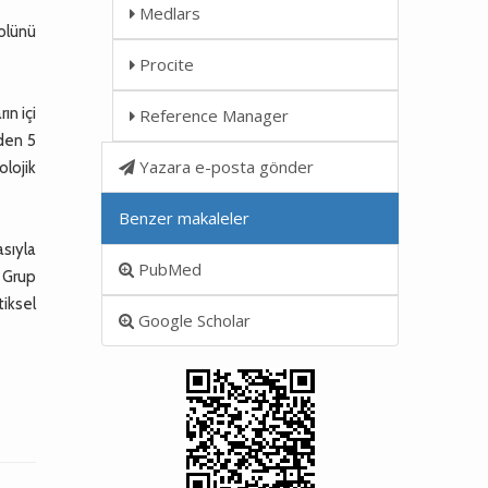
Medlars
olünü
Procite
ın içi
Reference Manager
nden 5
Yazara e-posta gönder
olojik
Benzer makaleler
asıyla
PubMed
, Grup
tiksel
Google Scholar