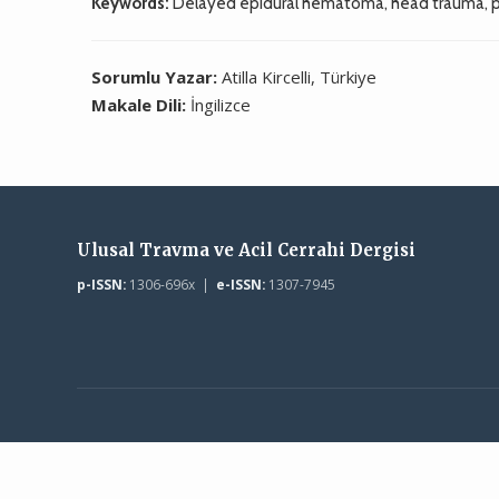
Keywords:
Delayed epidural hematoma, head trauma, pos
Sorumlu Yazar:
Atilla Kircelli, Türkiye
Makale Dili:
İngilizce
Ulusal Travma ve Acil Cerrahi Dergisi
p-ISSN:
1306-696x |
e-ISSN:
1307-7945