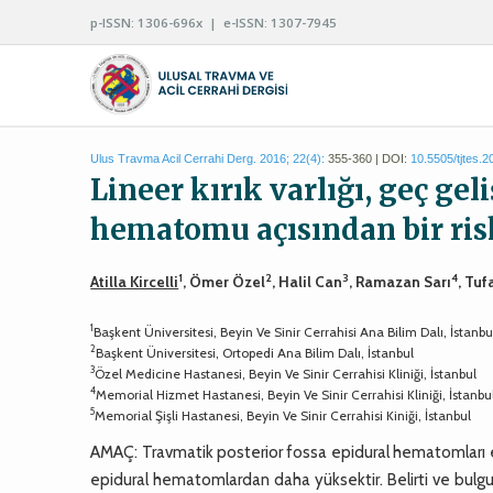
p-ISSN: 1306-696x | e-ISSN: 1307-7945
Ulus Travma Acil Cerrahi Derg. 2016; 22(4):
355-360 | DOI:
10.5505/tjtes.
Lineer kırık varlığı, geç gel
hematomu açısından bir ri
1
2
3
4
Atilla Kircelli
, Ömer Özel
, Halil Can
, Ramazan Sarı
, Tu
1
Başkent Üniversitesi, Beyin Ve Sinir Cerrahisi Ana Bilim Dalı, İstanbu
2
Başkent Üniversitesi, Ortopedi Ana Bilim Dalı, İstanbul
3
Özel Medicine Hastanesi, Beyin Ve Sinir Cerrahisi Kliniği, İstanbul
4
Memorial Hizmet Hastanesi, Beyin Ve Sinir Cerrahisi Kliniği, İstanbu
5
Memorial Şişli Hastanesi, Beyin Ve Sinir Cerrahisi Kiniği, İstanbul
AMAÇ: Travmatik posterior fossa epidural hematomları en
epidural hematomlardan daha yüksektir. Belirti ve bulgular