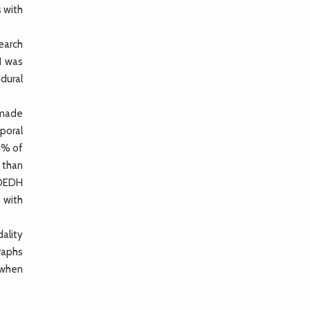
 with
earch
1 was
dural
 made
poral
48% of
 than
 DEDH
 with
ality
graphs
 when