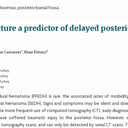
ravması, posterior kranial fossa.
cture a predictor of delayed poster
1
5
fan Cansever
, İlhan Elmacı
Turkey
Turkey
Turkey
key
ral hematoma (PFEDH) is rare, the associated rates of morbidit
idural hematoma (SEDH). Signs and symptoms may be silent and slow
th the more frequent use of computed tomography (CT), early diagnos
have suffered traumatic injury to the posterior fossa. However,
al tomography scans, and can only be detected by serial CT scans. 