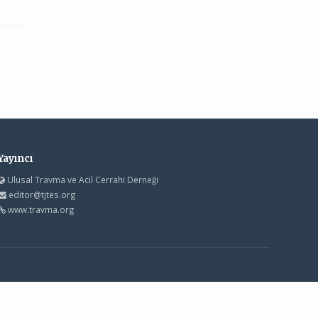
Yayıncı
Ulusal Travma ve Acil Cerrahi Derneği
editor@tjtes.org
www.travma.org