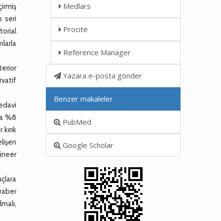
Medlars
çirmiş
 seri
Procite
orial
mlarla
Reference Manager
erior
Yazara e-posta gönder
rvatif
Benzer makaleler
edavi
da %8
PubMed
kırık
lişen
Google Scholar
ineer
çlara
raber
lmalı,