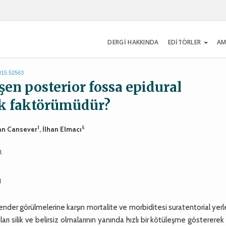
DERGİ HAKKINDA
EDİTÖRLER
AM
2015.52563
işen posterior fossa epidural
sk faktörümüdür?
1
5
fan Cansever
, İlhan Elmacı
l
l
der görülmelerine karşın mortalite ve morbiditesi suratentorial yerl
ı silik ve belirsiz olmalarının yanında hızlı bir kötüleşme göstererek 