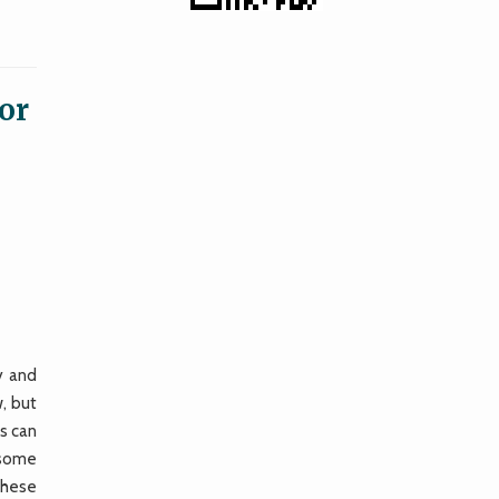
ior
y and
, but
is can
 some
These