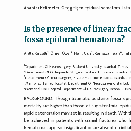
Anahtar Kelimeler:
Geç gelişen epidural hematom, kafa t
Is the presence of linear fra
fossa epidural hematoma?
1
2
3
4
Atilla Kircelli
, Ömer Özel
, Halil Can
, Ramazan Sarı
, Tu
1
Department Of Neurosurgery, Baskent University, İstanbul, Turkey
2
Department Of Orthopaedic Surgery, Baskent University, Istanbul, 
3
Department Of Neurosurgery, Private Medicine Hospital, Istanbul, 
4
Memorial Hizmet Hospital, Department Of Neurosurgery, Istanbul, 
5
Memorial Sisli Hospital, Department Of Neurosurgery, Istanbul, Tur
BACKGROUND: Though traumatic posterior fossa epidu
mortality are higher than those of supratentorial ep
rapid deterioration may set in, resulting in death. Wi
be achieved in patients with cranial fractures who 
hematomas appear insignificant or are absent on initi