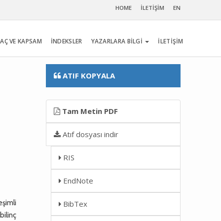
HOME
İLETİŞİM
EN
AÇ VE KAPSAM
İNDEKSLER
YAZARLARA BİLGİ
İLETİŞİM
ATIF KOPYALA
Tam Metin PDF
Atıf dosyası indir
RIS
EndNote
eşimli
BibTex
bilinç