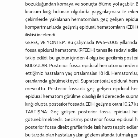
bozukluğundan komaya ve sonuçta ölüme yol açabilir. Bil
kranium kırığı bulunan olgularda yaygınlaşması ile erk
çekimlerde yakalanan hematomlara geç gelişen epidura
kompartmanlarda gelişmiş epidural hematomların (EDH) lin
ilişkisi incelendi.
GEREÇ VE YÖNTEM: Bu çalışmada 1995–2005 yıllarında k
fossa epidural hematomu (PFEDH) tanısı ile tedavi edilen 
takip edildi, bu grubun içinden 4 olgu ise gecikmiş pos
BULGULAR: Posterior fossa epidural hematomu nedeniyle
ettiğimiz hastaların yaş ortalamaları 18 idi. Hematom
oranlarında görülmekteydi. Supratentorial epidural hem
mevcuttu. Posterior fossada geç gelişen eipdural he
epidural hematom görülme olasılığı ileri derecede supr
kırığı olupta posterior fossada EDH gelişme oranı 10.27 
TARTIŞMA: Geç gelişen posterior fossa epidural hem
götürebilmektedir. Gecikmiş posterior fossa epidural h
posterior fossa direkt grafilerinde kırık hattı tespit e
bu tarzda olan hastaları yakın gözlem altında tutmalı gere