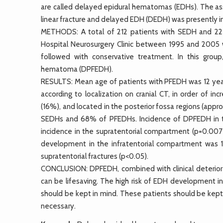
are called delayed epidural hematomas (EDHs). The ass
linear fracture and delayed EDH (DEDH) was presently i
METHODS: A total of 212 patients with SEDH and 22
Hospital Neurosurgery Clinic between 1995 and 2005 
followed with conservative treatment. In this grou
hematoma (DPFEDH).
RESULTS: Mean age of patients with PFEDH was 12 years
according to localization on cranial CT, in order of i
(16%), and located in the posterior fossa regions (appr
SEDHs and 68% of PFEDHs. Incidence of DPFEDH in the 
incidence in the supratentorial compartment (p=0.007)
development in the infratentorial compartment was 10.
supratentorial fractures (p<0.05).
CONCLUSION: DPFEDH, combined with clinical deteriorat
can be lifesaving. The high risk of EDH development in 
should be kept in mind. These patients should be kept
necessary.