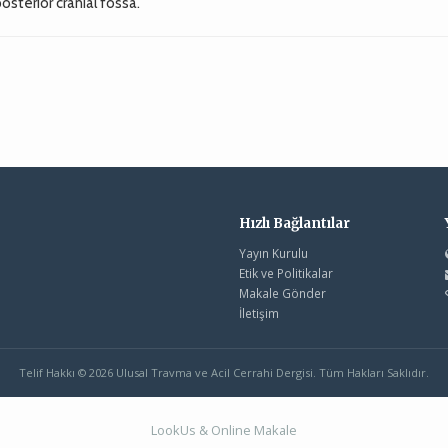
terior cranial fossa.
Hızlı Bağlantılar
Yayın Kurulu
Etik ve Politikalar
Makale Gönder
İletişim
Telif Hakkı © 2026 Ulusal Travma ve Acil Cerrahi Dergisi. Tüm Hakları Saklıdır.
LookUs
&
Online Makale