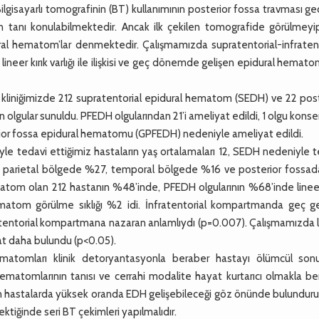
gisayarlı tomografinin (BT) kullanımının posterior fossa travması ge
en tanı konulabilmektedir. Ancak ilk çekilen tomografide görülmeyip
l hematom’lar denmektedir. Çalışmamızda supratentorial-infratent
eer kırık varlığı ile ilişkisi ve geç dönemde gelişen epidural hemato
liniğimizde 212 supratentorial epidural hematom (SEDH) ve 22 post
olgular sunuldu. PFEDH olgularından 21’i ameliyat edildi, 1 olgu konse
terior fossa epidural hematomu (GPFEDH) nedeniyle ameliyat edildi.
 tedavi ettiğimiz hastaların yaş ortalamaları 12, SEDH nedeniyle t
lar, parietal bölgede %27, temporal bölgede %16 ve posterior fossa
atom olan 212 hastanın %48’inde, PFEDH olgularının %68’inde lineer 
matom görülme sıklığı %2 idi. İnfratentorial kompartmanda geç ge
atentorial kompartmana nazaran anlamlıydı (p=0.007). Çalışmamızda l
kat daha bulundu (p<0.05).
atomları klinik detoryantasyonla beraber hastayı ölümcül sonu
ematomlarının tanısı ve cerrahi modalite hayat kurtarıcı olmakla be
dilen hastalarda yüksek oranda EDH gelişebileceği göz önünde bulunduru
ktiğinde seri BT çekimleri yapılmalıdır.