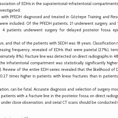
ociation of EDHs in the supratentorial-infratentorial compartments
nvestigated.
 with PFEDH diagnosed and treated in Göztepe Training and Res
were included. Of the PFEDH patients, 21 underwent surgery, and 
p, 4 patients underwent surgery for delayed posterior fossa epi
, and that of the patients with SEDH was 18 years. Classification
ncreasing frequency, revealed of EDHs that were parietal (27%), tem
oximately 8%). Fracture line was detected on direct radiographs in 
infratentorial compartment was statistically significantly higher
. Review of the entire EDH series revealed that the likelihood of
27 times higher in patients with linear fractures than in patients
ion, can be fatal. Accurate diagnosis and selection of surgery mod
patients with a fracture line in the posterior fossa on direct radio
 under close observation, and serial CT scans should be conducted