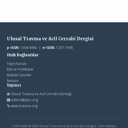
Ulusal Travma ve Acil Cerrahi Dergisi
p-ISSN:
1306-696x |
e-ISSN:
1307-7945
Hızlı Bağlantılar
Yayın Kurulu
Etik ve Politikalar
Makale Gönder
İletişim
Yayıncı
Ulusal Travma ve Acil Cerrahi Derneği
editor@tjtes.org
www.travma.org
Telif Hakkı © 2026 Ulusal Travma ve Acil Cerrahi Dergisi. Tüm Hakları