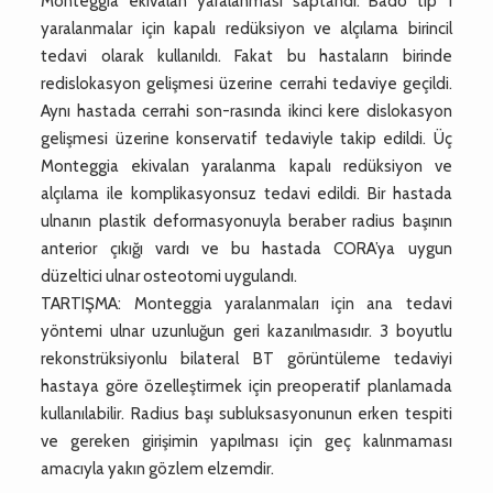
Monteggia ekivalan yaralanması saptandı. Bado tip 1
yaralanmalar için kapalı redüksiyon ve alçılama birincil
tedavi olarak kullanıldı. Fakat bu hastaların birinde
redislokasyon gelişmesi üzerine cerrahi tedaviye geçildi.
Aynı hastada cerrahi son-rasında ikinci kere dislokasyon
gelişmesi üzerine konservatif tedaviyle takip edildi. Üç
Monteggia ekivalan yaralanma kapalı redüksiyon ve
alçılama ile komplikasyonsuz tedavi edildi. Bir hastada
ulnanın plastik deformasyonuyla beraber radius başının
anterior çıkığı vardı ve bu hastada CORA’ya uygun
düzeltici ulnar osteotomi uygulandı.
TARTIŞMA: Monteggia yaralanmaları için ana tedavi
yöntemi ulnar uzunluğun geri kazanılmasıdır. 3 boyutlu
rekonstrüksiyonlu bilateral BT görüntüleme tedaviyi
hastaya göre özelleştirmek için preoperatif planlamada
kullanılabilir. Radius başı subluksasyonunun erken tespiti
ve gereken girişimin yapılması için geç kalınmaması
amacıyla yakın gözlem elzemdir.