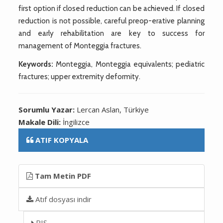
first option if closed reduction can be achieved. If closed
reduction is not possible, careful preop-erative planning
and early rehabilitation are key to success for
management of Monteggia fractures.
Keywords:
Monteggia, Monteggia equivalents; pediatric
fractures; upper extremity deformity.
Sorumlu Yazar:
Lercan Aslan, Türkiye
Makale Dili:
İngilizce
ATIF KOPYALA
Tam Metin PDF
Atıf dosyası indir
RIS