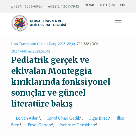
HOME
İLETİŞİM
EN
p-ISSN: 1306-696x | e-ISSN: 1307-7945
Navigas
Ulus Travma Acil Cerrahi Derg. 2023; 29(6):
724-732 | DOI:
10.14744/tjtes.2022.52042
Pediatrik gerçek ve
ekivalan Monteggia
kırıklarında fonksiyonel
sonuçlar ve güncel
literatüre bakış
1
2
2
Lercan Aslan
,
Cemil Cihad Gedik
,
Olgar Birsel
,
Ilker
2
2
2
Eren
,
Emel Gönen
,
Mehmet Demirhan