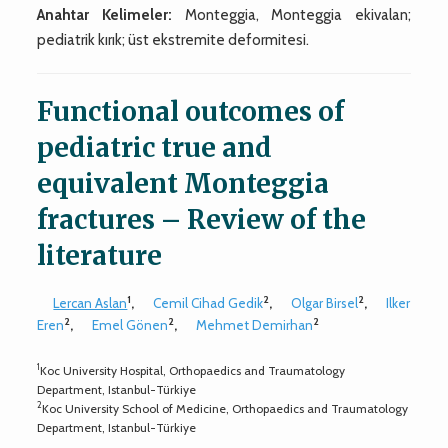
Anahtar Kelimeler:
Monteggia, Monteggia ekivalan;
pediatrik kırık; üst ekstremite deformitesi.
Functional outcomes of
pediatric true and
equivalent Monteggia
fractures – Review of the
literature
1
2
2
Lercan Aslan
,
Cemil Cihad Gedik
,
Olgar Birsel
,
Ilker
2
2
2
Eren
,
Emel Gönen
,
Mehmet Demirhan
1
Koc University Hospital, Orthopaedics and Traumatology
Department, Istanbul-Türkiye
2
Koc University School of Medicine, Orthopaedics and Traumatology
Department, Istanbul-Türkiye