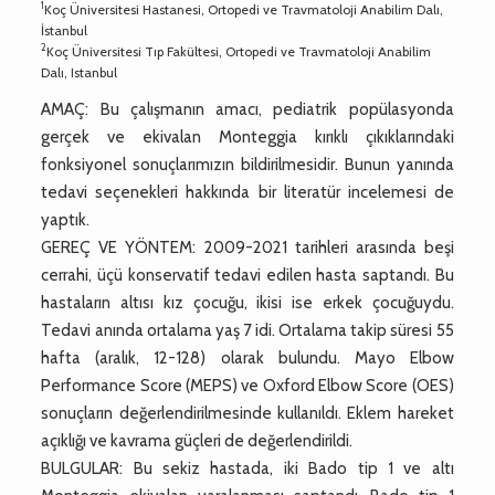
1
Koç Üniversitesi Hastanesi, Ortopedi ve Travmatoloji Anabilim Dalı,
İstanbul
2
Koç Üniversitesi Tıp Fakültesi, Ortopedi ve Travmatoloji Anabilim
Dalı, Istanbul
AMAÇ: Bu çalışmanın amacı, pediatrik popülasyonda
gerçek ve ekivalan Monteggia kırıklı çıkıklarındaki
fonksiyonel sonuçlarımızın bildirilmesidir. Bunun yanında
tedavi seçenekleri hakkında bir literatür incelemesi de
yaptık.
GEREÇ VE YÖNTEM: 2009-2021 tarihleri arasında beşi
cerrahi, üçü konservatif tedavi edilen hasta saptandı. Bu
hastaların altısı kız çocuğu, ikisi ise erkek çocuğuydu.
Tedavi anında ortalama yaş 7 idi. Ortalama takip süresi 55
hafta (aralık, 12-128) olarak bulundu. Mayo Elbow
Performance Score (MEPS) ve Oxford Elbow Score (OES)
sonuçların değerlendirilmesinde kullanıldı. Eklem hareket
açıklığı ve kavrama güçleri de değerlendirildi.
BULGULAR: Bu sekiz hastada, iki Bado tip 1 ve altı