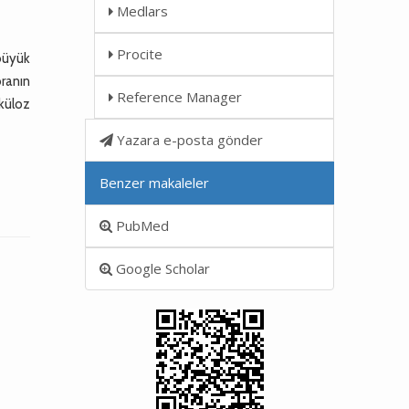
Medlars
Procite
büyük
ranın
Reference Manager
rküloz
Yazara e-posta gönder
Benzer makaleler
PubMed
Google Scholar