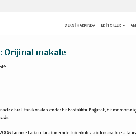
DERGİ HAKKINDA
EDİTÖRLER
AM
 Orijinal makale
3
sif
r olarak tanı konulan ender bir hastalıktır. Bağırsak, bir membran i
cıdır.
n 2008 tarihine kadar olan dönemde tüberküloz abdominal koza tanısı