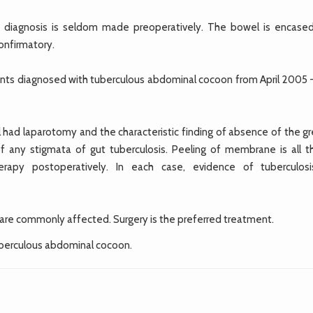
d diagnosis is seldom made preoperatively. The bowel is encased
onfirmatory.
ents diagnosed with tuberculous abdominal cocoon from April 2005 - 
ll had laparotomy and the characteristic finding of absence of the g
any stigmata of gut tuberculosis. Peeling of membrane is all th
herapy postoperatively. In each case, evidence of tuberculos
 are commonly affected. Surgery is the preferred treatment.
uberculous abdominal cocoon.