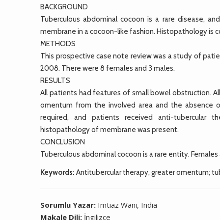
BACKGROUND
Tuberculous abdominal cocoon is a rare disease, an
membrane in a cocoon-like fashion. Histopathology is c
METHODS
This prospective case note review was a study of pati
2008. There were 8 females and 3 males.
RESULTS
All patients had features of small bowel obstruction. A
omentum from the involved area and the absence of 
required, and patients received anti-tubercular t
histopathology of membrane was present.
CONCLUSION
Tuberculous abdominal cocoon is a rare entity. Females
Keywords:
Antitubercular therapy, greater omentum; t
Sorumlu Yazar:
Imtiaz Wani, India
Makale Dili:
İngilizce