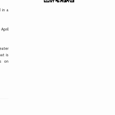
 in a
April
reater
at is
is on