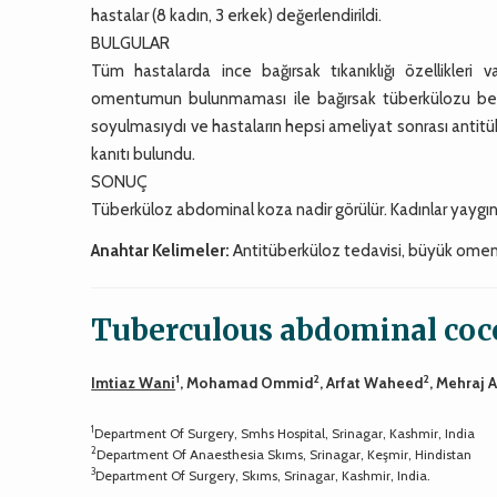
hastalar (8 kadın, 3 erkek) değerlendirildi.
BULGULAR
Tüm hastalarda ince bağırsak tıkanıklığı özellikleri
omentumun bulunmaması ile bağırsak tüberkülozu belir
soyulmasıydı ve hastaların hepsi ameliyat sonrası antit
kanıtı bulundu.
SONUÇ
Tüberküloz abdominal koza nadir görülür. Kadınlar yaygın ol
Anahtar Kelimeler:
Antitüberküloz tedavisi, büyük ome
Tuberculous abdominal cocoo
1
2
2
Imtiaz Wani
, Mohamad Ommid
, Arfat Waheed
, Mehraj A
1
Department Of Surgery, Smhs Hospital, Srinagar, Kashmir, India
2
Department Of Anaesthesia Skıms, Srinagar, Keşmir, Hindistan
3
Department Of Surgery, Skıms, Srinagar, Kashmir, India.