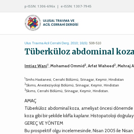
p-ISSN: 1306-696x | e-ISSN: 1307-7945
Ulus Travma Acil Cerrahi Derg. 2010; 16(6):
508-510
Tüberküloz abdominal koza:
1
2
2
Imtiaz Wani
, Mohamad Ommid
, Arfat Waheed
, Mehraj A
1
Smhs Hastanesi, Cerrahi Bölümü, Srinagar, Keşmir, Hindistan
2
Skıms, Anesteziyoloji Bölümü, Srinagar, Keşmir, Hindistan
3
Skıms, Cerrahi Bölümü, Srinagar, Keşmir, Hindistan.
AMAÇ
Tüberküloz abdominal koza, ameliyat öncesi dönemde nadi
koza gibi bir şekilde kılıfla kaplanır. Histopatoloji doğrulayı
GEREÇ VE YÖNTEM
Bu prospektif olgu incelemesinde, Nisan 2005 ile Nisa