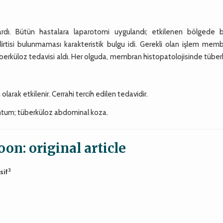
 vardı. Bütün hastalara laparotomi uygulandı; etkilenen bölgede 
tisi bulunmaması karakteristik bulgu idi. Gerekli olan işlem memb
überküloz tedavisi aldı. Her olguda, membran histopatolojisinde tübe
arak etkilenir. Cerrahi tercih edilen tedavidir.
ntum; tüberküloz abdominal koza.
n: original article
3
sif