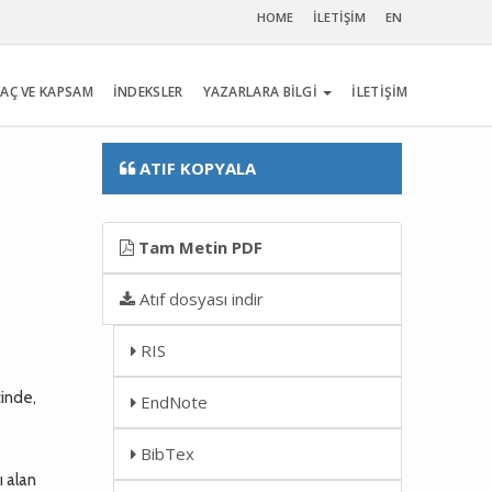
HOME
İLETİŞİM
EN
AÇ VE KAPSAM
İNDEKSLER
YAZARLARA BİLGİ
İLETİŞİM
ATIF KOPYALA
Tam Metin PDF
Atıf dosyası indir
RIS
çinde,
EndNote
BibTex
 alan