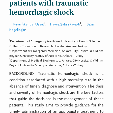
patients with traumatic
hemorrhagic shock
1
2
Pınar İskender Uysal
,
Havva Şahin Kavaklı
,
Salim
3
Neşelioğlu
1
Department of Emergency Medicine, University of Health Science
Gülhane Training and Research Hospital, Ankara-Turkey
2
Department of Emergency Medicine, Ankara City Hospital & Yıldırım
Beyazıt University Faculty of Medicine, Ankara-Turkey
3
Department of Medical Biochemistry, Ankara City Hospital & Yıldırım
Beyazıt University Faculty of Medicine, Ankara-Turkey
BACKGROUND: Traumatic hemorrhagic shock is a
condition associated with a high mortality rate in the
absence of timely diagnose and intervention. The class
and severity of hemorrhagic shock are the key factors
that guide the decisions in the management of these
patients. This study aims to provide guidance for the
timely administration of an appropriate treatment to