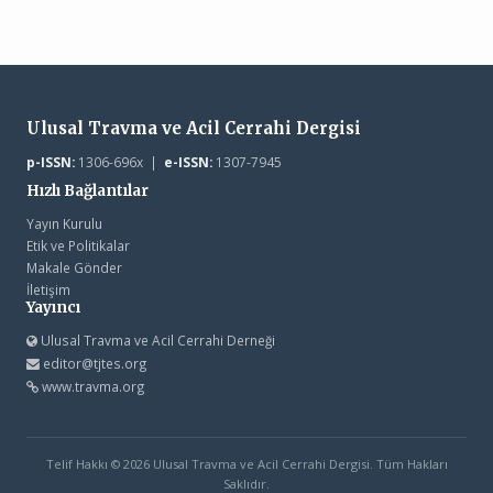
Ulusal Travma ve Acil Cerrahi Dergisi
p-ISSN:
1306-696x |
e-ISSN:
1307-7945
Hızlı Bağlantılar
Yayın Kurulu
Etik ve Politikalar
Makale Gönder
İletişim
Yayıncı
Ulusal Travma ve Acil Cerrahi Derneği
editor@tjtes.org
www.travma.org
Telif Hakkı © 2026 Ulusal Travma ve Acil Cerrahi Dergisi. Tüm Hakları
Saklıdır.