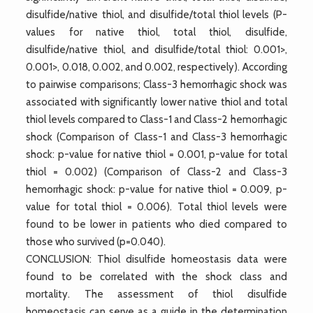
disulfide/native thiol, and disulfide/total thiol levels (P-
values for native thiol, total thiol, disulfide,
disulfide/native thiol, and disulfide/total thiol: 0.001>,
0.001>, 0.018, 0.002, and 0.002, respectively). According
to pairwise comparisons; Class-3 hemorrhagic shock was
associated with significantly lower native thiol and total
thiol levels compared to Class-1 and Class-2 hemorrhagic
shock (Comparison of Class-1 and Class-3 hemorrhagic
shock: p-value for native thiol = 0.001, p-value for total
thiol = 0.002) (Comparison of Class-2 and Class-3
hemorrhagic shock: p-value for native thiol = 0.009, p-
value for total thiol = 0.006). Total thiol levels were
found to be lower in patients who died compared to
those who survived (p=0.040).
CONCLUSION: Thiol disulfide homeostasis data were
found to be correlated with the shock class and
mortality. The assessment of thiol disulfide
homeostasis can serve as a guide in the determination