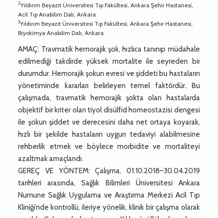
2
Yıldırım Beyazıt Üniversitesi Tıp Fakültesi, Ankara Şehir Hastanesi,
Acil Tıp Anabilim Dalı, Ankara
3
Yıldırım Beyazıt Üniversitesi Tıp Fakültesi, Ankara Şehir Hastanesi,
Biyokimya Anabilim Dalı, Ankara
AMAÇ: Travmatik hemorajik şok, hızlıca tanınıp müdahale
edilmediği takdirde yüksek mortalite ile seyreden bir
durumdur. Hemorajik şokun evresi ve şiddeti bu hastaların
yönetiminde kararları belirleyen temel faktördür. Bu
çalışmada, travmatik hemorajik şokta olan hastalarda
objektif bir kriter olan tiyol disülfid homeostazisi dengesi
ile şokun şiddet ve derecesini daha net ortaya koyarak,
hızlı bir şekilde hastaların uygun tedaviyi alabilmesine
rehberlik etmek ve böylece morbidite ve mortaliteyi
azaltmak amaçlandı.
GEREÇ VE YÖNTEM: Çalışma, 01.10.2018–30.04.2019
tarihleri arasında, Sağlık Bilimleri Üniversitesi Ankara
Numune Sağlık Uygulama ve Araştırma Merkezi Acil Tıp
Kliniği’nde kontrollü, ileriye yönelik, klinik bir çalışma olarak