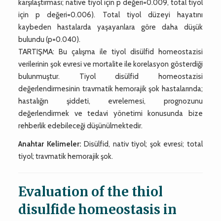
karşılaştırması; native tiyol için p değeri=0.009, total tiyol
için p değeri=0.006). Total tiyol düzeyi hayatını
kaybeden hastalarda yaşayanlara göre daha düşük
bulundu (p=0.040).
TARTIŞMA: Bu çalışma ile tiyol disülfid homeostazisi
verilerinin şok evresi ve mortalite ile korelasyon gösterdiği
bulunmuştur. Tiyol disülfid homeostazisi
değerlendirmesinin travmatik hemorajik şok hastalarında;
hastalığın şiddeti, evrelemesi, prognozunu
değerlendirmek ve tedavi yönetimi konusunda bize
rehberlik edebileceği düşünülmektedir.
Anahtar Kelimeler:
Disülfid, nativ tiyol; şok evresi; total
tiyol; travmatik hemorajik şok.
Evaluation of the thiol
disulfide homeostasis in