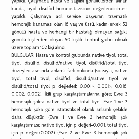
yapıldı. Çalışmada hasta ve sağlıklı gönüllülerden alınan
kanda, tiyol disülfid homeostazisinin değerlendirilmesi
yapıldı. Çalışmaya acil servise başvuran travmatik
hemorajik kanaması olan 18 yaş ve üstü, kadın-erkek 52
gönüllü hasta ve herhangi bir hastalığı olmayan sağlıklı
gönüllü kişilerden oluşan 50 kişilik kontrol grubu olmak
üzere toplam 102 kişi alındı.
BULGULAR: Hasta ve kontrol grubunda native tiyol, total
tiyol, disülfid, disülfid/native tiyol, disülfid/total tiyol
düzeyleri arasında anlamlı fark bulundu (sırasıyla, native
tiyol, total tiyol, disülfid, disülfid/native tiyol ve
disülfid/total tiyol p değerleri; 0.001>, 0.001>, 0.018,
0.002, 0.002). İkili grup karşılaştırmalarına göre; Evre 3
hemorajik şokta native tiyol ve total tiyol, Evre 1 ve 2
hemorajik şoka göre istatistiksel olarak anlamlı şekilde
daha düşüktür. (Evre 1 ve Evre 3 hemorajik şok
karşılaştırması; native tiyol için p değeri=0.001, total tiyol
için p değeri=0.002) (Evre 2 ve Evre 3 hemorajik şok