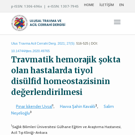
HOME
İLETİŞİM
EN
p-ISSN: 1306-696x | e-ISSN: 1307-7945
Navigas
Ulus Travma Acil Cerrahi Derg. 2021; 27(5):
516-525 | DOI:
10.14744/tjtes.2020.49765
Travmatik hemorajik şokta
olan hastalarda tiyol
disülfid homeostazisinin
değerlendirilmesi
1
2
Pınar İskender Uysal
,
Havva Şahin Kavaklı
,
Salim
3
Neşelioğlu
1
Sağlık Bilimleri Üniversitesi Gülhane Eğitim ve Araştırma Hastanesi,
Acil Tıp Kliniği-Ankara