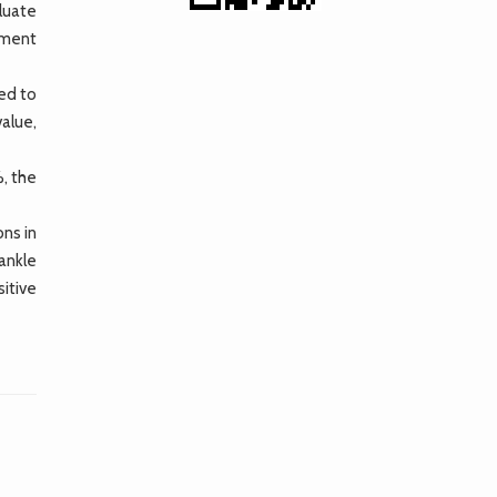
aluate
tment
ed to
value,
, the
ns in
 ankle
sitive