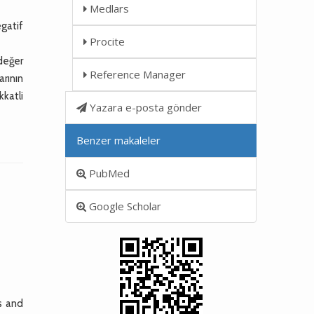
Medlars
gatif
Procite
değer
Reference Manager
rının
kkatli
Yazara e-posta gönder
Benzer makaleler
PubMed
Google Scholar
s and