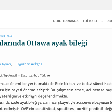
DERGİ HAKKINDA
EDİTÖRLER
AM
.2024.39240
ularında Ottawa ayak bileği
 Ayvacı
,
Oğuzhan Açıkgöz
cil Tıp Anabilim Dalı, İstanbul, Türkiye
aları önemli bir yer tutmaktadır. Etkin bir tanı ve tedavi süreci, hast
ılması için hayati öneme sahiptir. Bu çalışmanın amacı, acil servise ba
eterliliğini ve etkinliğini değerlendirmektir.
da, izole ayak bileği yaralanması şikayetiyle acil servise başvuran 
 edilmiştir. OAR'nin sensitivitesi, spesifitesi, pozitif prediktif değ