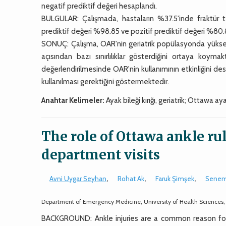
negatif prediktif değeri hesaplandı.
BULGULAR: Çalışmada, hastaların %37.5'inde fraktür te
prediktif değeri %98.85 ve pozitif prediktif değeri %80.
SONUÇ: Çalışma, OAR'nin geriatrik popülasyonda yüksek 
açısından bazı sınırlılıklar gösterdiğini ortaya koyma
değerlendirilmesinde OAR'nin kullanımının etkinliğini de
kullanılması gerektiğini göstermektedir.
Anahtar Kelimeler:
Ayak bileği kırığı, geriatrik; Ottawa ayak
The role of Ottawa ankle ru
department visits
Avni Uygar Seyhan
,
Rohat Ak
,
Faruk Şimşek
,
Senem
Department of Emergency Medicine, University of Health Sciences, Kar
BACKGROUND: Ankle injuries are a common reason for