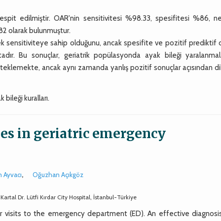
spit edilmiştir. OAR'nin sensitivitesi %98.33, spesifitesi %86, ne
82 olarak bulunmuştur.
sensitiviteye sahip olduğunu, ancak spesifite ve pozitif prediktif 
ktadır. Bu sonuçlar, geriatrik popülasyonda ayak bileği yaralanmala
steklemekte, ancak aynı zamanda yanlış pozitif sonuçlar açısından di
 bileği kuralları.
les in geriatric emergency
 Ayvacı
,
Oğuzhan Açıkgöz
tal Dr. Lütfi Kırdar City Hospital, İstanbul-Türkiye
 visits to the emergency department (ED). An effective diagnosi