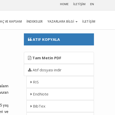
HOME
İLETİŞİM
EN
AÇ VE KAPSAM
İNDEKSLER
YAZARLARA BİLGİ
İLETİŞİM
ATIF KOPYALA
Tam Metin PDF
Atıf dosyası indir
RIS
aların
şvuran
EndNote
65 yaş
BibTex
eri ve