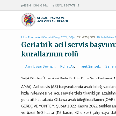
p-ISSN: 1306-696x | e-ISSN: 1307-7945
Ulus Travma Acil Cerrahi Derg. 2024; 30(4):
271-275 | DOI:
10.14744/tjtes
Geriatrik acil servis başvur
kurallarının rolü
Avni Uygar Seyhan
,
Rohat Ak
,
Faruk Şimşek
,
Senem
Sağlık Bilimleri Üniversitesi, Kartal Dr. Lütfi Kırdar Şehir Hastanesi, A
AMAÇ: Acil servis (AS) başvurularında ayak bileği yaralanm
hızla iyileşmesi ve acil servislerdeki tıkanıklığın azalt
geriatrik hastalarda Ottawa ayak bileği kurallarının (OAR) y
GEREÇ VE YÖNTEM: Şubat 2022-Kasım 2022 tarihleri arasın
ve üzeri 160 hasta (118 kadın, 42 erkek) çalışmaya dahil