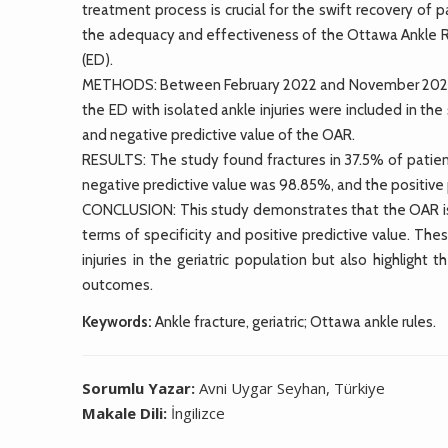
treatment process is crucial for the swift recovery of p
the adequacy and effectiveness of the Ottawa Ankle Ru
(ED).
METHODS: Between February 2022 and November 2022, 
the ED with isolated ankle injuries were included in the 
and negative predictive value of the OAR.
RESULTS: The study found fractures in 37.5% of patien
negative predictive value was 98.85%, and the positive
CONCLUSION: This study demonstrates that the OAR is hi
terms of specificity and positive predictive value. The
injuries in the geriatric population but also highlight
outcomes.
Keywords:
Ankle fracture, geriatric; Ottawa ankle rules.
Sorumlu Yazar:
Avni Uygar Seyhan, Türkiye
Makale Dili:
İngilizce