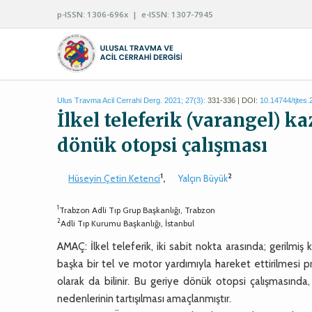
p-ISSN: 1306-696x | e-ISSN: 1307-7945
Ulus Travma Acil Cerrahi Derg. 2021; 27(3):
331-336 | DOI:
10.14744/tjtes
İlkel teleferik (varangel) kaz
dönük otopsi çalışması
1
2
Hüseyin Çetin Ketenci
,
Yalçın Büyük
1
Trabzon Adli Tıp Grup Başkanlığı, Trabzon
2
Adli Tıp Kurumu Başkanlığı, İstanbul
AMAÇ: İlkel teleferik, iki sabit nokta arasında; gerilmiş k
başka bir tel ve motor yardımıyla hareket ettirilmesi 
olarak da bilinir. Bu geriye dönük otopsi çalışmasında, i
nedenlerinin tartışılması amaçlanmıştır.