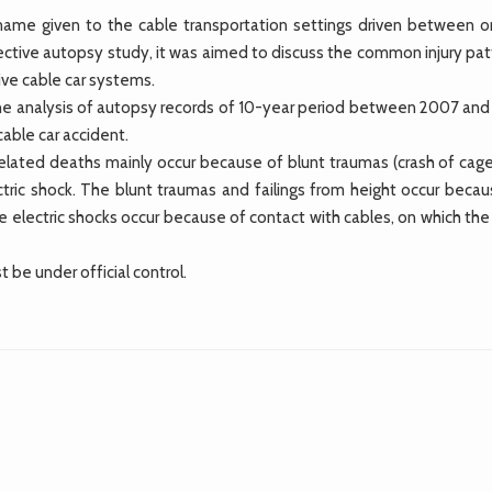
name given to the cable transportation settings driven between o
spective autopsy study, it was aimed to discuss the common injury pa
tive cable car systems.
he analysis of autopsy records of 10-year period between 2007 and
cable car accident.
related deaths mainly occur because of blunt traumas (crash of cage
ctric shock. The blunt traumas and failings from height occur becau
he electric shocks occur because of contact with cables, on which th
be under official control.