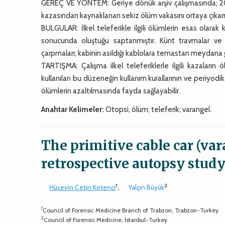
GEREÇ VE YÖNTEM: Geriye dönük arşiv çalışmasında; 2007–20
kazasından kaynaklanan sekiz ölüm vakasını ortaya çıkarm
BULGULAR: İlkel teleferikle ilgili ölümlerin esas olara
sonucunda oluştuğu saptanmıştır. Künt travmalar ve y
çarpmaları; kabinin asıldığı kablolara temastan meydana g
TARTIŞMA: Çalışma ilkel teleferiklerle ilgili kazaların 
kullanılan bu düzeneğin kullanım kurallarının ve periyodik
ölümlerin azaltılmasında fayda sağlayabilir.
Anahtar Kelimeler:
Otopsi, ölüm; teleferik; varangel.
The primitive cable car (vara
retrospective autopsy stud
1
2
Hüseyin Çetin Ketenci
,
Yalçın Büyük
1
Council of Forensic Medicine Branch of Trabzon, Trabzon-Turkey
2
Council of Forensic Medicine, İstanbul-Turkey