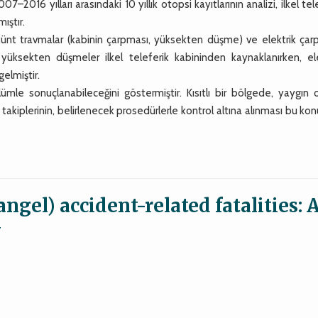
16 yılları arasındaki 10 yıllık otopsi kayıtlarının analizi, ilkel tel
ıştır.
k künt travmalar (kabinin çarpması, yüksekten düşme) ve elektrik ça
üksekten düşmeler ilkel teleferik kabininden kaynaklanırken, ele
elmiştir.
ölümle sonuçlanabileceğini göstermiştir. Kısıtlı bir bölgede, yaygın 
 takiplerinin, belirlenecek prosedürlerle kontrol altına alınması bu ko
ngel) accident-related fatalities: 
y