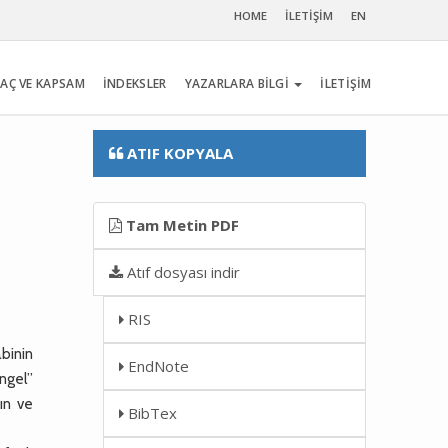
HOME
İLETİŞİM
EN
AÇ VE KAPSAM
İNDEKSLER
YAZARLARA BİLGİ
İLETİŞİM
ATIF KOPYALA
Tam Metin PDF
Atıf dosyası indir
RIS
abinin
EndNote
angel”
nın ve
BibTex