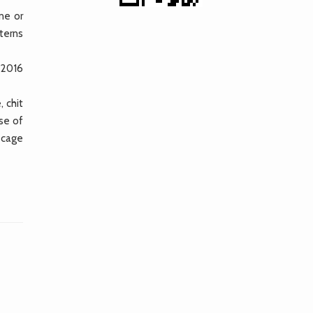
ne or
tterns
 2016
, chit
se of
e cage