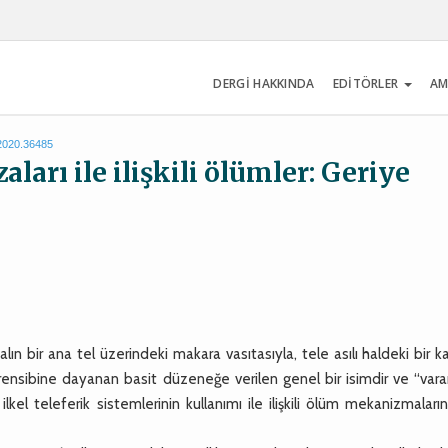
DERGİ HAKKINDA
EDİTÖRLER
AM
.2020.36485
aları ile ilişkili ölümler: Geriye
alın bir ana tel üzerindeki makara vasıtasıyla, tele asılı haldeki bir k
prensibine dayanan basit düzeneğe verilen genel bir isimdir ve “var
lkel teleferik sistemlerinin kullanımı ile ilişkili ölüm mekanizmaları