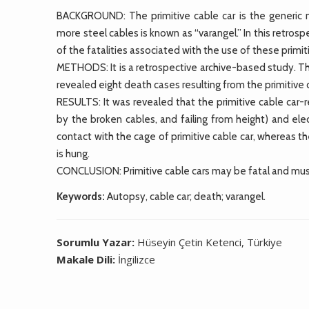
BACKGROUND: The primitive cable car is the generic 
more steel cables is known as “varangel.” In this retro
of the fatalities associated with the use of these primi
METHODS: It is a retrospective archive-based study. T
revealed eight death cases resulting from the primitive 
RESULTS: It was revealed that the primitive cable car-
by the broken cables, and failing from height) and ele
contact with the cage of primitive cable car, whereas t
is hung.
CONCLUSION: Primitive cable cars may be fatal and must 
Keywords:
Autopsy, cable car; death; varangel.
Sorumlu Yazar:
Hüseyin Çetin Ketenci, Türkiye
Makale Dili:
İngilizce