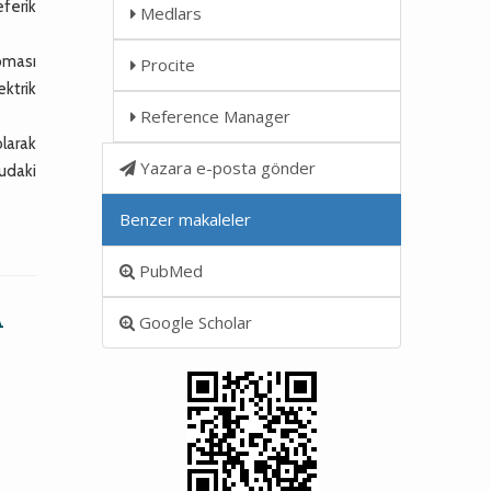
eferik
Medlars
rpması
Procite
ktrik
Reference Manager
olarak
Yazara e-posta gönder
nudaki
Benzer makaleler
PubMed
A
Google Scholar