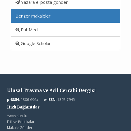
Yazara e-posta gönder
Benzer makaleler
PubMed
Google Scholar
Ulusal Travma ve Acil Cerrahi Dergisi
p-ISSN:
1306-696x |
e-ISSN:
1307-7945
Hızlı Bağlantılar
Yayın Kurulu
Etik ve Politikalar
Makale Gönder