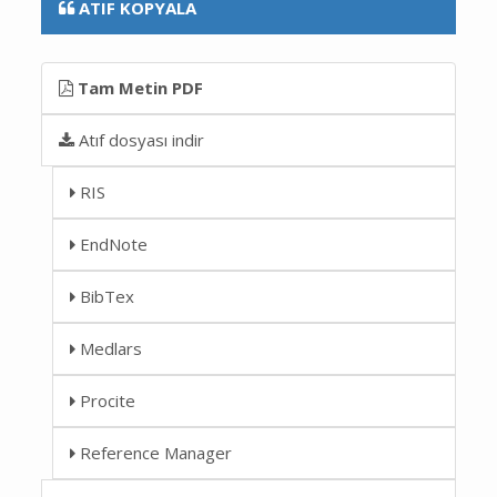
ATIF KOPYALA
Tam Metin PDF
Atıf dosyası indir
RIS
EndNote
BibTex
Medlars
Procite
Reference Manager