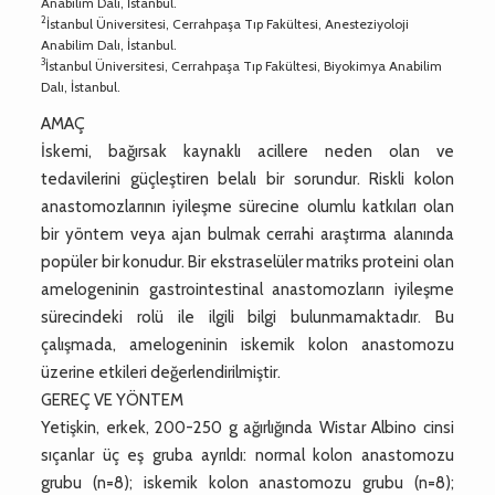
Anabilim Dalı, İstanbul.
2
İstanbul Üniversitesi, Cerrahpaşa Tıp Fakültesi, Anesteziyoloji
Anabilim Dalı, İstanbul.
3
İstanbul Üniversitesi, Cerrahpaşa Tıp Fakültesi, Biyokimya Anabilim
Dalı, İstanbul.
AMAÇ
İskemi, bağırsak kaynaklı acillere neden olan ve
tedavilerini güçleştiren belalı bir sorundur. Riskli kolon
anastomozlarının iyileşme sürecine olumlu katkıları olan
bir yöntem veya ajan bulmak cerrahi araştırma alanında
popüler bir konudur. Bir ekstraselüler matriks proteini olan
amelogeninin gastrointestinal anastomozların iyileşme
sürecindeki rolü ile ilgili bilgi bulunmamaktadır. Bu
çalışmada, amelogeninin iskemik kolon anastomozu
üzerine etkileri değerlendirilmiştir.
GEREÇ VE YÖNTEM
Yetişkin, erkek, 200-250 g ağırlığında Wistar Albino cinsi
sıçanlar üç eş gruba ayrıldı: normal kolon anastomozu
grubu (n=8); iskemik kolon anastomozu grubu (n=8);