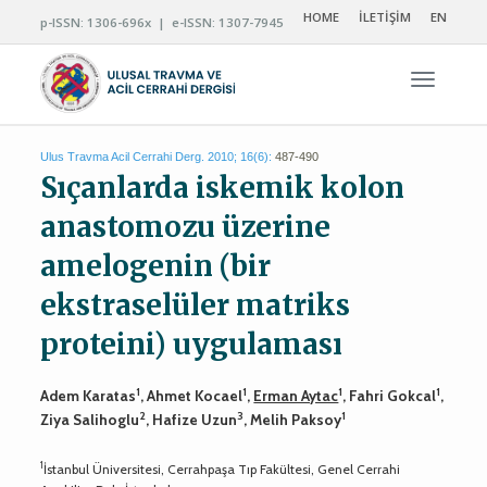
HOME
İLETİŞİM
EN
p-ISSN: 1306-696x | e-ISSN: 1307-7945
Navigas
Ulus Travma Acil Cerrahi Derg. 2010; 16(6):
487-490
Sıçanlarda iskemik kolon
anastomozu üzerine
amelogenin (bir
ekstraselüler matriks
proteini) uygulaması
1
1
1
1
Adem Karatas
, Ahmet Kocael
,
Erman Aytac
, Fahri Gokcal
,
2
3
1
Ziya Salihoglu
, Hafize Uzun
, Melih Paksoy
1
İstanbul Üniversitesi, Cerrahpaşa Tıp Fakültesi, Genel Cerrahi