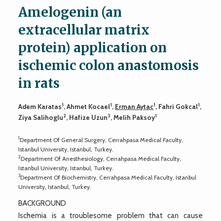
Amelogenin (an
extracellular matrix
protein) application on
ischemic colon anastomosis
in rats
1
1
1
1
Adem Karatas
, Ahmet Kocael
,
Erman Aytac
, Fahri Gokcal
,
2
3
1
Ziya Salihoglu
, Hafize Uzun
, Melih Paksoy
1
Department Of General Surgery, Cerrahpasa Medical Faculty,
Istanbul University, Istanbul, Turkey.
2
Department Of Anesthesiology, Cerrahpasa Medical Faculty,
Istanbul University, Istanbul, Turkey.
3
Department Of Biochemistry, Cerrahpasa Medical Faculty, Istanbul
University, Istanbul, Turkey.
BACKGROUND
Ischemia is a troublesome problem that can cause