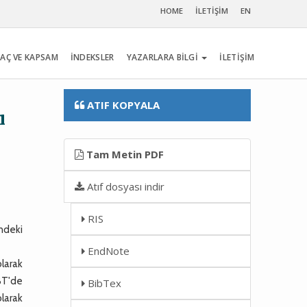
HOME
İLETİŞİM
EN
AÇ VE KAPSAM
İNDEKSLER
YAZARLARA BİLGİ
İLETİŞİM
ATIF KOPYALA
ı
Tam Metin PDF
Atıf dosyası indir
RIS
ndeki
EndNote
larak
 BT'de
BibTex
olarak