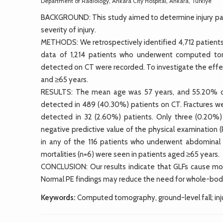
Department of Radiology, Ankara City Hospital, Ankara, Türkiye
BACKGROUND: This study aimed to determine injury patte
severity of injury.
METHODS: We retrospectively identified 4,712 patients
data of 1,214 patients who underwent computed tomo
detected on CT were recorded. To investigate the effec
and ≥65 years.
RESULTS: The mean age was 57 years, and 55.20% of 
detected in 489 (40.30%) patients on CT. Fractures w
detected in 32 (2.60%) patients. Only three (0.20%) 
negative predictive value of the physical examination 
in any of the 116 patients who underwent abdominal CT
mortalities (n=6) were seen in patients aged ≥65 years.
CONCLUSION: Our results indicate that GLFs cause more i
Normal PE findings may reduce the need for whole-body 
Keywords:
Computed tomography, ground-level fall; inju