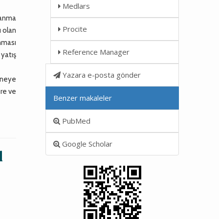
Medlars
lanma
Procite
ı olan
nması
Reference Manager
 yatış
Yazara e-posta gönder
aneye
ere ve
Benzer makaleler
PubMed
Google Scholar
l