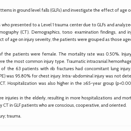
rns in ground level falls (GLFs) and investigate the effect of age 
 who presented to a Level 1 trauma center due to GLFs and analyze
graphy (CT). Demographics, torso examination findings, and inj
t of age on injury severity, the patients were grouped as those age
the patients were female. The mortality rate was 0.50%. Injur
ere the most common injury type. Traumatic intracranial hemorrhag
of the 63 patients with rib fractures had concomitant lung injury
(PE) was 95.80% for chest injury. Intra-abdominal injury was not de
. Hospitalization was also higher in the ≥65-year group (p<0.001)
njuries in the elderly, resulting in more hospitalizations and mort
CT in GLF patients who are conscious, cooperative, and oriented.
ry; trauma.