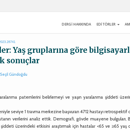
DERGİ HAKKINDA
EDİTÖRLER
AM
.2023.28741
: Yaş gruplarına göre bilgisayarl
ik sonuçlar
Seçil Gündoğdu
alanma paternlerini belirlemeyi ve yaşın yaralanma şiddeti üzeri
le seviye 1 travma merkezine başvuran 4712 hastayı retrospektif o
astanın verilerini analiz ettik. Demografi, gövde muayene bulguları,
şiddeti üzerindeki etkisini araştırmak için hastalar <65 ve ≥65 yaş 