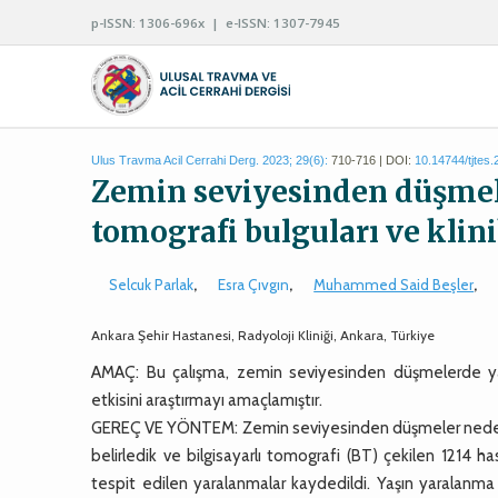
p-ISSN: 1306-696x | e-ISSN: 1307-7945
Ulus Travma Acil Cerrahi Derg. 2023; 29(6):
710-716 | DOI:
10.14744/tjtes
Zemin seviyesinden düşmeler
tomografi bulguları ve klin
Selcuk Parlak
,
Esra Çıvgın
,
Muhammed Said Beşler
,
Ankara Şehir Hastanesi, Radyoloji Kliniği, Ankara, Türkiye
AMAÇ: Bu çalışma, zemin seviyesinden düşmelerde yar
etkisini araştırmayı amaçlamıştır.
GEREÇ VE YÖNTEM: Zemin seviyesinden düşmeler nedeniy
belirledik ve bilgisayarlı tomografi (BT) çekilen 1214 h
tespit edilen yaralanmalar kaydedildi. Yaşın yaralanma 