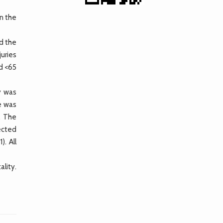
on the
d the
uries
d <65
y was
e was
. The
tected
. All
ality.