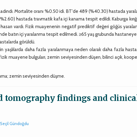
kadındı. Mortalite oranı %0.50 idi. BT'de 489 (%40.30) hastada yara
2 (%2.60) hastada travmatik kafa içi kanama tespit edildi. Kaburga kırığ
asarı vardı. Fizik muayenenin negatif prediktif değeri göğüs yarala
rinde batın içi yaralanma tespit edilmedi. ≥65 yaş grubunda hastaneye
astalarda görüldü.
n yaşlılarda daha fazla yaralanmaya neden olarak daha fazla hast
izik muayene bulguları, zemin seviyesinden düşen, bilinci açık, koop
.
lanma; zemin seviyesinden düşme.
d tomography findings and clinica
Seçil Gündoğdu