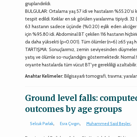
gruplandırıldı.
BULGULAR: Ortalama yaş 57 idi ve hastaların %55.20'si 
tespit edildi. Kırıklar en sık görülen yaralanma tipiydi. 3
63 hastanın sadece üçünde (%0.20) eşlik eden akciğer h
için %95.80 idi. Abdominal BT çekilen 116 hastanın hiçbi
da daha yüksekti (p<0.001). Tüm ölümler (n=6) ≥65 yaş h
TARTIŞMA: Sonuçlarımız, zemin seviyesinden düşmeleri
yatış ve ölümle so-nuçlandığını göstermektedir. Normal f
oryante hastalarda tüm vücut BT'ye gerekliliği azaltabilir
Anahtar Kelimeler:
Bilgisayarlı tomografi, travma; yara
Ground level falls: compute
outcomes by age groups
Selcuk Parlak
,
Esra Çıvgın
,
Muhammed Said Beşler
,