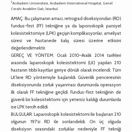
2
Acıbadem Universitesi, Acıbadem International Hospital, Genel
Cerahi Anabilim Dalı, İstanbul
AMAÇ: Bu çalışmanın amacı, retrograd diseksiyondan (RD)
fundus-first (FF) tekniğine ya da laporoskopik parsiyel
kolesistektomiye (LPK) geçişin komplikasyonlar, ameliyat
süresi ve hastanede kalış süresi üzerine etkisini
değerlendirmektir.
GEREÇ VE YÖNTEM: Ocak 2010–Aralık 2014 tarihleri
arasında laparoskopik kolesistektomi (LK) yapılan 210
hastanın tıbbi kayıtları geriye dönük olarak incelendi. Tüm
LK’lere RD yöntemiyle başlanıldı. Güvenlik penceresinin
diseksiyonunda zorluk yaşanması durumunda operasyon
ilk olarak FF tekniğine geçildi. Fundus-first tekniğinin de
güvenli bir kolesistektomi için yetersiz kaldığı durumlarda
ise LPK tercih edildi.
BULGULAR: Laparoskopik kolesistektomi ile başlanan 210
olgunun 197’si RD ile sonlandırıldı. On üç olguda
diseksiyon sırasındaki zorluklar nedeniyle FF tekniği