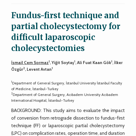
Fundus-first technique and
partial cholecystectomy for
difficult laparoscopic
cholecystectomies
1
1
1
İsmail Cem Sormaz
, Yiğit Soytaş
, Ali Fuat Kaan Gök
, İlker
2
1
Özgür
, Levent Avtan
1
Department of General Surgery, İstanbul University İstanbul Faculty
of Medicine, İstanbul-Turkey
2
Department of General Surgery, Acıbadem University Acıbadem
International Hospital, İstanbul-Turkey
BACKGROUND: This study aims to evaluate the impact
of conversion from retrograde dissection to fundus-first
technique (FF) or laparoscopic partial cholecystectomy
(LPC) on complication rates, operation time, and duration