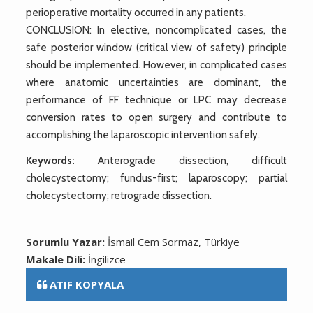
perioperative mortality occurred in any patients.
CONCLUSION: In elective, noncomplicated cases, the
safe posterior window (critical view of safety) principle
should be implemented. However, in complicated cases
where anatomic uncertainties are dominant, the
performance of FF technique or LPC may decrease
conversion rates to open surgery and contribute to
accomplishing the laparoscopic intervention safely.
Keywords:
Anterograde dissection, difficult
cholecystectomy; fundus-first; laparoscopy; partial
cholecystectomy; retrograde dissection.
Sorumlu Yazar:
İsmail Cem Sormaz, Türkiye
Makale Dili:
İngilizce
ATIF KOPYALA