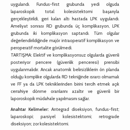
uygulandı. Fundus-first grubunda yedi olguda
laparoskopik total kolesistektomi başarıyla
gerçekleştirildi, geri kalan altı hastada LPK uygulandı.
Ameliyat sonrası RD grubunda üç komplikasyon, LPK
grubunda iki komplikasyon saptandı. Tüm olgular
değerlendirildiğinde majör intraoperatif komplikasyon ve
peroperatif mortalite görülmedi.
TARTIŞMA: Elektif ve komplikasyonsuz olgularda güvenli
posteriyor pencere (güvenlik penceresi) prensibi
uygulanmalıdır. Ancak anatomik belirsizliklerin ön planda
olduğu komplike olgularda RD tekniğinde ısrarcı olmamak
ve FF ya da LPK tekniklerinden birini tercih etmek açık
cerrahiye dönme oranlarını azaltır ve güvenli bir
laporoskopik müdahale yapılmasını sağlar.
Anahtar Kelimeler:
Antegrad diseksiyon, fundus-first;
laparoskopi; parsiyel kolesistektomi; retrograde
diseksiyon; zor kolesistektomi.