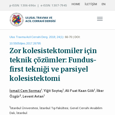
HOME
İLETİŞİM
EN
p-ISSN: 1306-696x | e-ISSN: 1307-7945
Navigas
Ulus Travma Acil Cerrahi Derg. 2018; 24(1):
66-70 | DOI:
10.5505/tjtes.2017.26795
Zor kolesistektomiler için
teknik çözümler: Fundus-
first tekniği ve parsiyel
kolesistektomi
1
1
1
İsmail Cem Sormaz
, Yiğit Soytaş
, Ali Fuat Kaan Gök
, İlker
2
1
Özgür
, Levent Avtan
1
İstanbul Üniversitesi, İstanbul Tıp Fakültesi, Genel Cerrahi Anabilim
Dalı, İstanbul