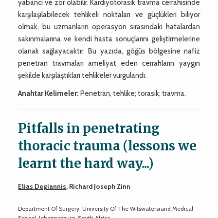
yabancı ve zor olabilir. Kardiyotorasik travma cerrahisinde
karşılaşılabilecek tehlikeli noktaları ve güçlükleri biliyor
olmak, bu uzmanların operasyon sırasındaki hatalardan
sakınmalarına ve kendi hasta sonuçlarını geliştirmelerine
olanak sağlayacaktır. Bu yazıda, göğüs bölgesine nafiz
penetran travmaları ameliyat eden cerrahların yaygın
şekilde karşılaştıkları tehlikeler vurgulandı.
Anahtar Kelimeler:
Penetran, tehlike; torasik; travma.
Pitfalls in penetrating
thoracic trauma (lessons we
learnt the hard way...)
Elias Degiannis
, Richard Joseph Zinn
Department Of Surgery, University Of The Witswatersrand Medical
School, Johannesburg, South Africa