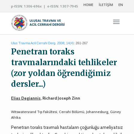
HOME
İLETİŞİM
EN
p-ISSN: 1306-696x | e-ISSN: 1307-7945
Navigas
Ulus Travma Acil Cerrahi Derg. 2008; 14(4):
261-267
Penetran toraks
travmalarındaki tehlikeler
(zor yoldan öğrendiğimiz
dersler...)
Elias Degiannis
, Richard Joseph Zinn
Witswatersrand T›p Fakültesi, Cerrahi Bölümü, Johannesburg, Güney
Afrika
Penetran toraks travmalı hastaların çoğunluğu ameliyatsız