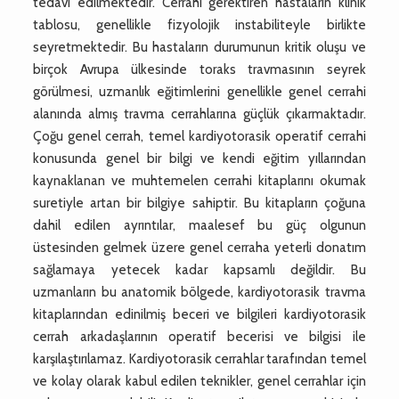
tedavi edilmektedir. Cerrahi gerektiren hastaların klinik
tablosu, genellikle fizyolojik instabiliteyle birlikte
seyretmektedir. Bu hastaların durumunun kritik oluşu ve
birçok Avrupa ülkesinde toraks travmasının seyrek
görülmesi, uzmanlık eğitimlerini genellikle genel cerrahi
alanında almış travma cerrahlarına güçlük çıkarmaktadır.
Çoğu genel cerrah, temel kardiyotorasik operatif cerrahi
konusunda genel bir bilgi ve kendi eğitim yıllarından
kaynaklanan ve muhtemelen cerrahi kitaplarını okumak
suretiyle artan bir bilgiye sahiptir. Bu kitapların çoğuna
dahil edilen ayrıntılar, maalesef bu güç olgunun
üstesinden gelmek üzere genel cerraha yeterli donatım
sağlamaya yetecek kadar kapsamlı değildir. Bu
uzmanların bu anatomik bölgede, kardiyotorasik travma
kitaplarından edinilmiş beceri ve bilgileri kardiyotorasik
cerrah arkadaşlarının operatif becerisi ve bilgisi ile
karşılaştırılamaz. Kardiyotorasik cerrahlar tarafından temel
ve kolay olarak kabul edilen teknikler, genel cerrahlar için