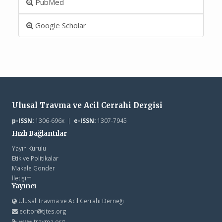
PubMed
Google Scholar
Ulusal Travma ve Acil Cerrahi Dergisi
p-ISSN:
1306-696x |
e-ISSN:
1307-7945
Hızlı Bağlantılar
Yayın Kurulu
Etik ve Politikalar
Makale Gönder
İletişim
Yayıncı
Ulusal Travma ve Acil Cerrahi Derneği
editor@tjtes.org
www.travma.org