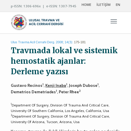
HOME
İLETİŞİM
EN
p-ISSN: 1306-696x | e-ISSN: 1307-7945
Navigas
Ulus Travma Acil Cerrahi Derg. 2008; 14(3):
175-181
Travmada lokal ve sistemik
hemostatik ajanlar:
Derleme yazısı
1
1
1
Gustavo Recinos
,
Kenji Inaba
, Joseph Dubose
,
1
2
Demetrios Demetriades
, Peter Rhee
1
Department Of Surgery, Division Of Trauma And Critical Care,
University Of Southern California, Los Angeles, California, Usa
2
Department Of Surgery, Division Of Trauma And Critical Care,
University Of Arizona, Tucson, Arizona, Usa