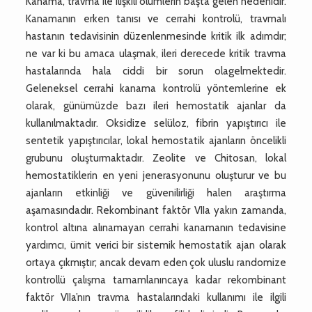
Kanama, travma ile ilişkili ölümlerin başta gelen nedenidir.
Kanamanın erken tanısı ve cerrahi kontrolü, travmalı
hastanın tedavisinin düzenlenmesinde kritik ilk adımdır;
ne var ki bu amaca ulaşmak, ileri derecede kritik travma
hastalarında hala ciddi bir sorun olagelmektedir.
Geleneksel cerrahi kanama kontrolü yöntemlerine ek
olarak, günümüzde bazı ileri hemostatik ajanlar da
kullanılmaktadır. Oksidize selüloz, fibrin yapıştırıcı ile
sentetik yapıştırıcılar, lokal hemostatik ajanların öncelikli
grubunu oluşturmaktadır. Zeolite ve Chitosan, lokal
hemostatiklerin en yeni jenerasyonunu oluşturur ve bu
ajanların etkinliği ve güvenilirliği halen araştırma
aşamasındadır. Rekombinant faktör VIIa yakın zamanda,
kontrol altına alınamayan cerrahi kanamanın tedavisine
yardımcı, ümit verici bir sistemik hemostatik ajan olarak
ortaya çıkmıştır; ancak devam eden çok uluslu randomize
kontrollü çalışma tamamlanıncaya kadar rekombinant
faktör VIIa’nın travma hastalarındaki kullanımı ile ilgili