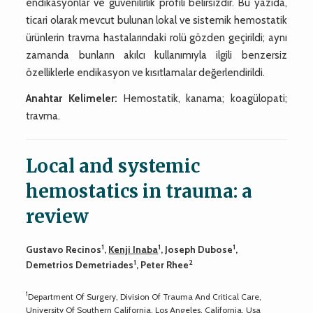
endikasyonlar ve güvenilirlik profili belirsizdir. Bu yazıda,
ticari olarak mevcut bulunan lokal ve sistemik hemostatik
ürünlerin travma hastalarındaki rolü gözden geçirildi; aynı
zamanda bunların akılcı kullanımıyla ilgili benzersiz
özelliklerle endikasyon ve kısıtlamalar değerlendirildi.
Anahtar Kelimeler:
Hemostatik, kanama; koagülopati;
travma.
Local and systemic
hemostatics in trauma: a
review
1
1
1
Gustavo Recinos
,
Kenji Inaba
, Joseph Dubose
,
1
2
Demetrios Demetriades
, Peter Rhee
1
Department Of Surgery, Division Of Trauma And Critical Care,
University Of Southern California, Los Angeles, California, Usa