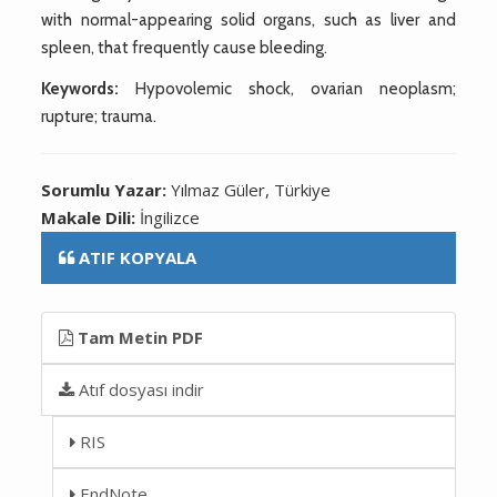
with normal-appearing solid organs, such as liver and
spleen, that frequently cause bleeding.
Keywords:
Hypovolemic shock, ovarian neoplasm;
rupture; trauma.
Sorumlu Yazar:
Yılmaz Güler, Türkiye
Makale Dili:
İngilizce
ATIF KOPYALA
Tam Metin PDF
Atıf dosyası indir
RIS
EndNote