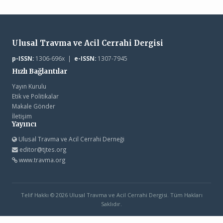
Ulusal Travma ve Acil Cerrahi Dergisi
p-ISSN:
1306-696x |
e-ISSN:
1307-7945
Hızlı Bağlantılar
Yayın Kurulu
Etik ve Politikalar
Makale Gönder
İletişim
Yayıncı
Ulusal Travma ve Acil Cerrahi Derneği
editor@tjtes.org
www.travma.org
Telif Hakkı © 2026 Ulusal Travma ve Acil Cerrahi Dergisi. Tüm Hakları
Saklıdır.