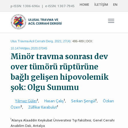
HOME
İLETİŞİM
EN
p-ISSN: 1306-696x | e-ISSN: 1307-7945
Navigas
Ulus Travma Acil Cerrahi Derg. 2021; 27(4):
486-489 | DOI:
10.14744/tjtes.2020.07045
Minör travma sonrası dev
over tümörü rüptürüne
bağlı gelişen hipovolemik
şok: Olgu Sunumu
1
1
1
Yılmaz Güler
,
Hasan Çalış
,
Serkan Şengül
,
Özkan
2
1
Özen
,
Zülfikar Karabulut
1
Alanya Alaaddin Keykubat Üniversitesi Tıp Fakültesi, Genel Cerrahi
Anabilim Dalı, Antalya