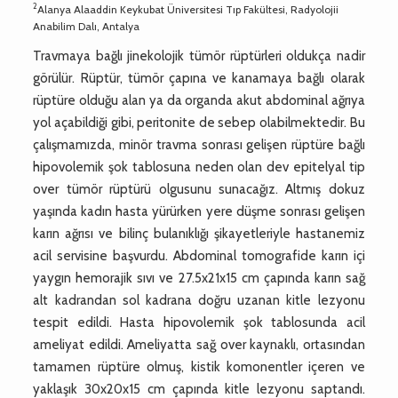
2
Alanya Alaaddin Keykubat Üniversitesi Tıp Fakültesi, Radyolojii
Anabilim Dalı, Antalya
Travmaya bağlı jinekolojik tümör rüptürleri oldukça nadir
görülür. Rüptür, tümör çapına ve kanamaya bağlı olarak
rüptüre olduğu alan ya da organda akut abdominal ağrıya
yol açabildiği gibi, peritonite de sebep olabilmektedir. Bu
çalışmamızda, minör travma sonrası gelişen rüptüre bağlı
hipovolemik şok tablosuna neden olan dev epitelyal tip
over tümör rüptürü olgusunu sunacağız. Altmış dokuz
yaşında kadın hasta yürürken yere düşme sonrası gelişen
karın ağrısı ve bilinç bulanıklığı şikayetleriyle hastanemiz
acil servisine başvurdu. Abdominal tomografide karın içi
yaygın hemorajik sıvı ve 27.5x21x15 cm çapında karın sağ
alt kadrandan sol kadrana doğru uzanan kitle lezyonu
tespit edildi. Hasta hipovolemik şok tablosunda acil
ameliyat edildi. Ameliyatta sağ over kaynaklı, ortasından
tamamen rüptüre olmuş, kistik komonentler içeren ve
yaklaşık 30x20x15 cm çapında kitle lezyonu saptandı.