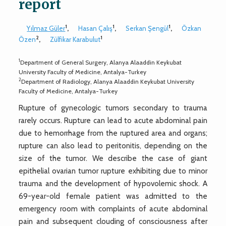
report
1
1
1
Yılmaz Güler
,
Hasan Çalış
,
Serkan Şengül
,
Özkan
2
1
Özen
,
Zülfikar Karabulut
1
Department of General Surgery, Alanya Alaaddin Keykubat
University Faculty of Medicine, Antalya-Turkey
2
Department of Radiology, Alanya Alaaddin Keykubat University
Faculty of Medicine, Antalya-Turkey
Rupture of gynecologic tumors secondary to trauma
rarely occurs. Rupture can lead to acute abdominal pain
due to hemorrhage from the ruptured area and organs;
rupture can also lead to peritonitis, depending on the
size of the tumor. We describe the case of giant
epithelial ovarian tumor rupture exhibiting due to minor
trauma and the development of hypovolemic shock. A
69-year-old female patient was admitted to the
emergency room with complaints of acute abdominal
pain and subsequent clouding of consciousness after