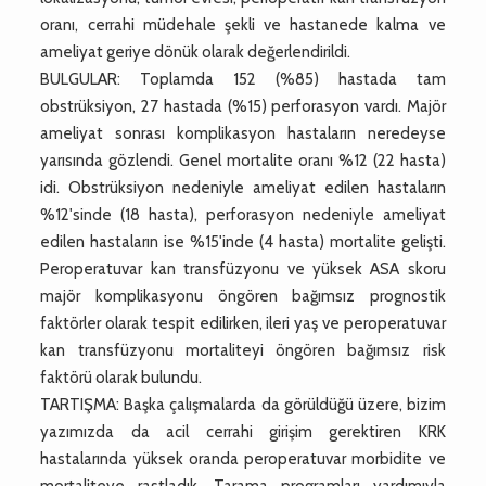
oranı, cerrahi müdehale şekli ve hastanede kalma ve
ameliyat geriye dönük olarak değerlendirildi.
BULGULAR: Toplamda 152 (%85) hastada tam
obstrüksiyon, 27 hastada (%15) perforasyon vardı. Majör
ameliyat sonrası komplikasyon hastaların neredeyse
yarısında gözlendi. Genel mortalite oranı %12 (22 hasta)
idi. Obstrüksiyon nedeniyle ameliyat edilen hastaların
%12'sinde (18 hasta), perforasyon nedeniyle ameliyat
edilen hastaların ise %15'inde (4 hasta) mortalite gelişti.
Peroperatuvar kan transfüzyonu ve yüksek ASA skoru
majör komplikasyonu öngören bağımsız prognostik
faktörler olarak tespit edilirken, ileri yaş ve peroperatuvar
kan transfüzyonu mortaliteyi öngören bağımsız risk
faktörü olarak bulundu.
TARTIŞMA: Başka çalışmalarda da görüldüğü üzere, bizim
yazımızda da acil cerrahi girişim gerektiren KRK
hastalarında yüksek oranda peroperatuvar morbidite ve
mortaliteye rastladık. Tarama programları yardımıyla