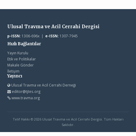
Ulusal Travma ve Acil Cerrahi Dergisi
p-ISSN:
1306-696x |
e-ISSN:
1307-7945
Hızlı Bağlantılar
Yayın Kurulu
Etik ve Politikalar
Makale Gönder
İletişim
Yayıncı
Ulusal Travma ve Acil Cerrahi Derneği
editor@tjtes.org
www.travma.org
Telif Hakkı © 2026 Ulusal Travma ve Acil Cerrahi Dergisi. Tüm Hakları
Saklıdır.