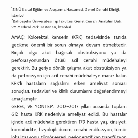
1
S.B.Ü Kartal Eğitim ve Araştırma Hastanesi, Genel Cerrahi Kliniği,
İstanbul
2
Bahceşehir Üniversitesi Tıp Fakültesi Genel Cerrahi Anabilim Dalı,
VM Medical Park Hastanesi, İstanbul
AMAÇ: Kolorektal kanserin (KRK) tedavisinde tanıda
gecikme önemli bir sorun olmaya devam etmektedir.
Birçok olgu akut bağırsak obstrüksiyonu ya da
perforasyonundan ötürü acil cerrahi müdehaleyi
gerektirir. Bu geriye dönük çalışma akut obstrüksiyon ya
da peforasyon için acil cerrahi müdehaleye maruz kalan
KRK'li hastaların sağkalımı, erken ameliyat sonrası
sonuçları, tedavileri ve klinik durumlarını değerlendirmeyi
amaçlamıştır.
GEREÇ VE YÖNTEM: 2012–2017 yılları arasında toplam
612 hasta KRK nedeniyle ameliyat edildi. Bu hastalar
içinde acil müdehale gerektiren 179 hasta yaş, cinsiyet,
komorbidite, fizyolojik durum, cerrahi endikasyon, tümör
lokalizasyonu, tümör evresi, perioperatif kan transfüzyon