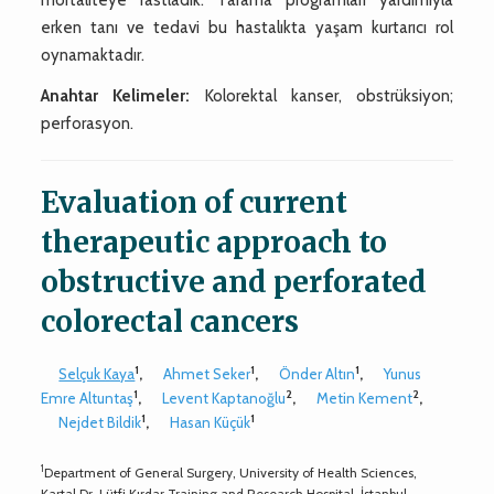
erken tanı ve tedavi bu hastalıkta yaşam kurtarıcı rol
oynamaktadır.
Anahtar Kelimeler:
Kolorektal kanser, obstrüksiyon;
perforasyon.
Evaluation of current
therapeutic approach to
obstructive and perforated
colorectal cancers
1
1
1
Selçuk Kaya
,
Ahmet Seker
,
Önder Altın
,
Yunus
1
2
2
Emre Altuntaş
,
Levent Kaptanoğlu
,
Metin Kement
,
1
1
Nejdet Bildik
,
Hasan Küçük
1
Department of General Surgery, University of Health Sciences,
Kartal Dr. Lütfi Kırdar Training and Research Hospital, İstanbul-