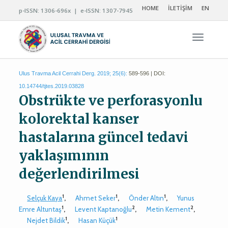
HOME
İLETİŞİM
EN
p-ISSN: 1306-696x | e-ISSN: 1307-7945
Navigas
Ulus Travma Acil Cerrahi Derg. 2019; 25(6):
589-596 | DOI:
10.14744/tjtes.2019.03828
Obstrükte ve perforasyonlu
kolorektal kanser
hastalarına güncel tedavi
yaklaşımının
değerlendirilmesi
1
1
1
Selçuk Kaya
,
Ahmet Seker
,
Önder Altın
,
Yunus
1
2
2
Emre Altuntaş
,
Levent Kaptanoğlu
,
Metin Kement
,
1
1
Nejdet Bildik
,
Hasan Küçük