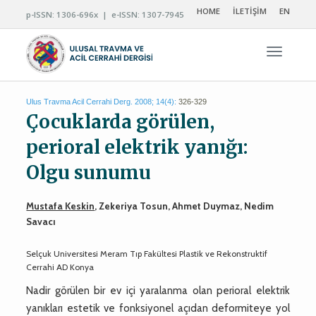
HOME
İLETİŞİM
EN
p-ISSN: 1306-696x | e-ISSN: 1307-7945
Navigas
Ulus Travma Acil Cerrahi Derg. 2008; 14(4):
326-329
Çocuklarda görülen,
perioral elektrik yanığı:
Olgu sunumu
Mustafa Keskin
, Zekeriya Tosun, Ahmet Duymaz, Nedim
Savacı
Selçuk Universitesi Meram Tıp Fakültesi Plastik ve Rekonstruktif
Cerrahi AD Konya
Nadir görülen bir ev içi yaralanma olan perioral elektrik
yanıkları estetik ve fonksiyonel açıdan deformiteye yol