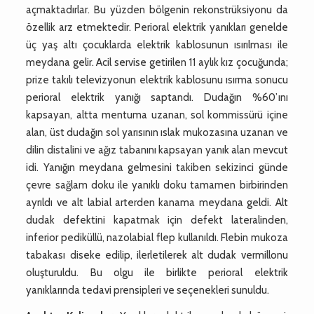
açmaktadırlar. Bu yüzden bölgenin rekonstrüksiyonu da
özellik arz etmektedir. Perioral elektrik yanıkları genelde
üç yaş altı çocuklarda elektrik kablosunun ısırılması ile
meydana gelir. Acil servise getirilen 11 aylık kız çocuğunda;
prize takılı televizyonun elektrik kablosunu ısırma sonucu
perioral elektrik yanığı saptandı. Dudağın %60’ını
kapsayan, altta mentuma uzanan, sol kommissürü içine
alan, üst dudağın sol yarısının ıslak mukozasına uzanan ve
dilin distalini ve ağız tabanını kapsayan yanık alan mevcut
idi. Yanığın meydana gelmesini takiben sekizinci günde
çevre sağlam doku ile yanıklı doku tamamen birbirinden
ayrıldı ve alt labial arterden kanama meydana geldi. Alt
dudak defektini kapatmak için defekt lateralinden,
inferior pediküllü, nazolabial flep kullanıldı. Flebin mukoza
tabakası diseke edilip, ilerletilerek alt dudak vermillonu
oluşturuldu. Bu olgu ile birlikte perioral elektrik
yanıklarında tedavi prensipleri ve seçenekleri sunuldu.