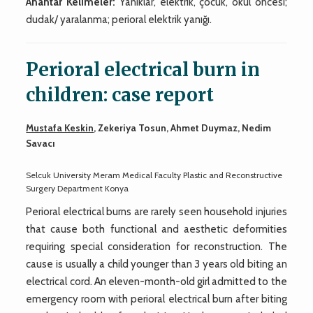
Anahtar Kelimeler:
Yanıklar, elektrik, çocuk, okul öncesi;
dudak/ yaralanma; perioral elektrik yanığı.
Perioral electrical burn in
children: case report
Mustafa Keskin
, Zekeriya Tosun, Ahmet Duymaz, Nedim
Savacı
Selcuk University Meram Medical Faculty Plastic and Reconstructive
Surgery Department Konya
Perioral electrical burns are rarely seen household injuries
that cause both functional and aesthetic deformities
requiring special consideration for reconstruction. The
cause is usually a child younger than 3 years old biting an
electrical cord. An eleven-month-old girl admitted to the
emergency room with perioral electrical burn after biting