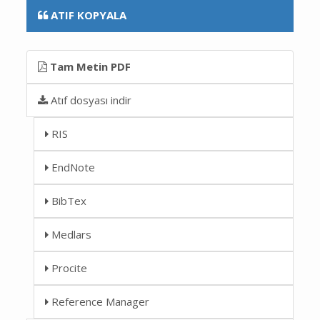
ATIF KOPYALA
Tam Metin PDF
Atıf dosyası indir
RIS
EndNote
BibTex
Medlars
Procite
Reference Manager