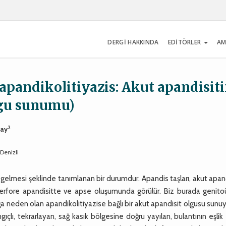
DERGİ HAKKINDA
EDİTÖRLER
AM
apandikolitiyazis: Akut apandisit
lgu sunumu)
2
cay
Denizli
elmesi şeklinde tanımlanan bir durumdur. Apandis taşları, akut apand
perfore apandisitte ve apse oluşumunda görülür. Biz burada genitoü
klığa neden olan apandikolitiyazise bağlı bir akut apandisit olgusu sunu
ıçlı, tekrarlayan, sağ kasık bölgesine doğru yayılan, bulantının eşlik 