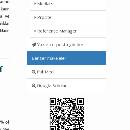
ibaund
Medlars
 karın
la ve
Procite
lıklar
Reference Manager
kların
Yazara e-posta gönder
Benzer makaleler
f
PubMed
Google Scholar
0% of
n. We