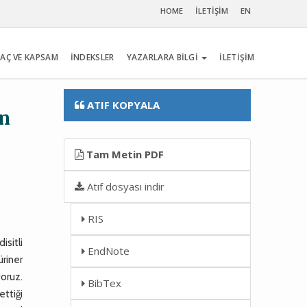
HOME
İLETİŞİM
EN
AÇ VE KAPSAM
İNDEKSLER
YAZARLARA BİLGİ
İLETİŞİM
ATIF KOPYALA
in
Tam Metin PDF
Atıf dosyası indir
RIS
isitli
EndNote
riner
yoruz.
BibTex
ettiği