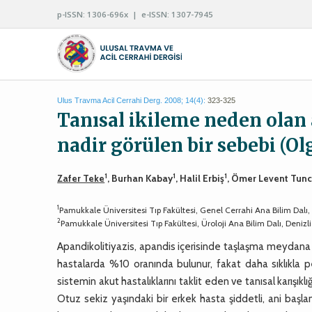
p-ISSN: 1306-696x | e-ISSN: 1307-7945
Ulus Travma Acil Cerrahi Derg. 2008; 14(4):
323-325
Tanısal ikileme neden olan 
nadir görülen bir sebebi (O
1
1
1
Zafer Teke
, Burhan Kabay
, Halil Erbiş
, Ömer Levent Tun
1
Pamukkale Üniversitesi Tıp Fakültesi, Genel Cerrahi Ana Bilim Dalı, 
2
Pamukkale Üniversitesi Tıp Fakültesi, Üroloji Ana Bilim Dalı, Denizli
Apandikolitiyazis, apandis içerisinde taşlaşma meydana g
hastalarda %10 oranında bulunur, fakat daha sıklıkla 
sistemin akut hastalıklarını taklit eden ve tanısal karışı
Otuz sekiz yaşındaki bir erkek hasta şiddetli, ani başlang