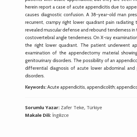
herein report a case of acute appendicitis due to appen
causes diagnostic confusion. A 38-year-old man pre
recurrent, crampy right lower quadrant pain radiating
revealed muscular defense and rebound tenderness in the 
costovertebral angle tenderness. On X-ray examination,
the right lower quadrant. The patient underwent 
examination of the appendectomy material showing a
genitourinary disorders. The possibility of an appendic
differential diagnosis of acute lower abdominal and 
disorders.
Keywords:
Acute appendicitis, appendicolith; appendicolit
Sorumlu Yazar:
Zafer Teke, Türkiye
Makale Dili:
İngilizce