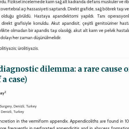
aşvurdu. Fiziksel incelemede karın sağ alt kadranda defans muskuler ve r
overtebral açı hassasiyeti saptandı. Direkt grafide, sağ böbrek taşı ve
 olduğu görüldü. Hastaya apandektomi yapıldı. Tanı operasyon
rekt grafisiyle konuldu. Akut apandisit, çeşitli genitoüriner hasta
rlikte olmadan bir apandis taşı olasılığı, akut alt karın ve pelvik hastalı
an dolayı her zaman düşünülmelidir.
itiyazis; ürolitiyazis.
diagnostic dilemma: a rare cause o
 a case)
2
cay
urgery, Denizli, Turkey
Denizli, Turkey
concretion in the vermiform appendix. Appendicoliths are found in 1
ore frequently in perforated appendicitis and in abscess formatio