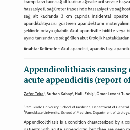
kramp tarzı karın sağ alt kadran ağrısı ile acil servise b
hassasiyeti, sağ üreter trasesinde hassasiyet ve sağ kost
sağ alt kadranda 3 cm çapında insidental opasite
apandikolitiyazisi gösteren apandektomi materyalinin di
şeklinde ortaya çıkabilir. Akut apandisitle birlikte veya bi
ayırıcı tanısında ve sık görülen akut ürolojik hastalıklard
Anahtar Kelimeler:
Akut apandisit, apandis taşı; apandikol
Appendicolithiasis causing 
acute appendicitis (report of
1
1
1
Zafer Teke
, Burhan Kabay
, Halil Erbiş
, Ömer Levent Tun
1
Pamukkale University, School of Medicine, Department of General S
2
Pamukkale University, School of Medicine, Department of Urology, 
Appendicolithiasis is a condition characterized by a 
patients with acute appendicitis, but they are seen m