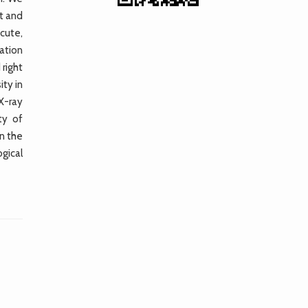
ct and
cute,
ation
 right
ity in
X-ray
ty of
in the
gical