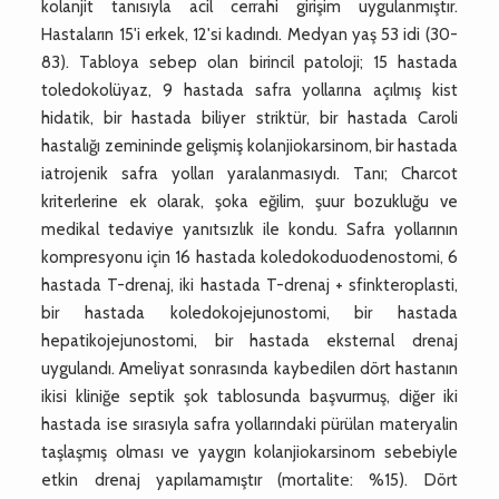
kolanjit tanısıyla acil cerrahi girişim uygulanmıştır.
Hastaların 15'i erkek, 12'si kadındı. Medyan yaş 53 idi (30-
83). Tabloya sebep olan birincil patoloji; 15 hastada
toledokolüyaz, 9 hastada safra yollarına açılmış kist
hidatik, bir hastada biliyer striktür, bir hastada Caroli
hastalığı zemininde gelişmiş kolanjiokarsinom, bir hastada
iatrojenik safra yolları yaralanmasıydı. Tanı; Charcot
kriterlerine ek olarak, şoka eğilim, şuur bozukluğu ve
medikal tedaviye yanıtsızlık ile kondu. Safra yollarının
kompresyonu için 16 hastada koledokoduodenostomi, 6
hastada T-drenaj, iki hastada T-drenaj + sfinkteroplasti,
bir hastada koledokojejunostomi, bir hastada
hepatikojejunostomi, bir hastada eksternal drenaj
uygulandı. Ameliyat sonrasında kaybedilen dört hastanın
ikisi kliniğe septik şok tablosunda başvurmuş, diğer iki
hastada ise sırasıyla safra yollarındaki pürülan materyalin
taşlaşmış olması ve yaygın kolanjiokarsinom sebebiyle
etkin drenaj yapılamamıştır (mortalite: %15). Dört