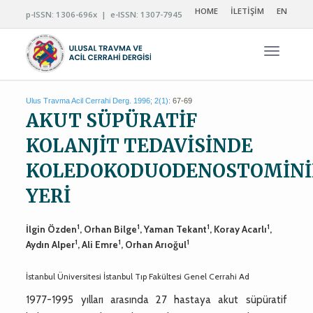
HOME
İLETİŞİM
EN
p-ISSN: 1306-696x | e-ISSN: 1307-7945
Navigas
Ulus Travma Acil Cerrahi Derg. 1996; 2(1):
67-69
AKUT SÜPÜRATİF
KOLANJİT TEDAVİSİNDE
KOLEDOKODUODENOSTOMİN
YERİ
1
1
1
1
İlgin Özden
, Orhan Bilge
, Yaman Tekant
, Koray Acarlı
,
1
1
1
Aydın Alper
, Ali Emre
, Orhan Arıoğul
İstanbul Üniversitesi İstanbul Tıp Fakültesi Genel Cerrahi Ad
1977-1995 yılları arasında 27 hastaya akut süpüratif