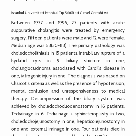
İstanbul Üniversitesi İstanbul Tıp Fakültesi Genel Cerrahi Ad
Between 1977 and 1995, 27 patients with acute
suppurative cholangitis were treated by emergency
surgery. Fifteen patients were male and 12 were female.
Median age was 53(30-83). The primary pathology was
choledocholithiasis in 15 patients, intrabiliary rupture of a
hydatid cyts in 9, biliary stricture in one,
cholangiocarcinoma associated with Caroil's disease in
one, iatrogenic injury in one. The diagnosis was based on
Charcot's criteria as well as the presence of hypotension,
mental confusion and unresponsiveness to medical
therapy. Decompression of the biliary system was
achieved by choledochoduodenostomy in 16 patients,
T-drainage in 6, T-drainage + sphincteroplasty in two,
choledochojejunostomy in one, hepaticojejunostomy in
one and external iminage in one. Four patients died in