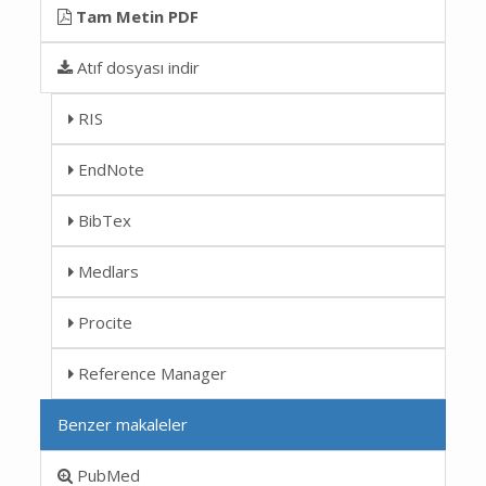
Tam Metin PDF
Atıf dosyası indir
RIS
EndNote
BibTex
Medlars
Procite
Reference Manager
Benzer makaleler
PubMed