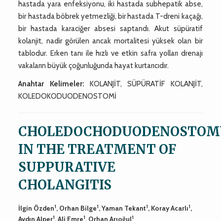
hastada yara enfeksiyonu, iki hastada subhepatik abse,
bir hastada böbrek yetmezliği, bir hastada T-dreni kaçağı,
bir hastada karaciğer absesi saptandı. Akut süpüratif
kolanjit, nadir görülen ancak mortalitesi yüksek olan bir
tablodur. Erken tanı ile hızlı ve etkin safra yolları drenajı
vakaların büyük çoğunluğunda hayat kurtarıcıdır.
Anahtar Kelimeler:
KOLANJİT, SÜPÜRATİF KOLANJİT,
KOLEDOKODUODENOSTOMİ
CHOLEDOCHODUODENOSTOM
IN THE TREATMENT OF
SUPPURATIVE
CHOLANGITIS
1
1
1
1
İlgin Özden
, Orhan Bilge
, Yaman Tekant
, Koray Acarlı
,
1
1
1
Aydın Alper
, Ali Emre
, Orhan Arıoğul