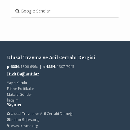
Google Scholar
Ulusal Travma ve Acil Cerrahi Dergisi
p-ISSN:
1306-696x |
e-ISSN:
1307-7945
Hızlı Bağlantılar
Yayın Kurulu
Etik ve Politikalar
Makale Gönder
İletişim
Yayıncı
Ulusal Travma ve Acil Cerrahi Derneği
editor@tjtes.org
www.travma.org