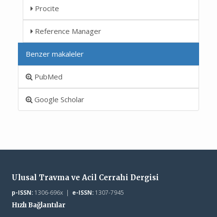
Procite
Reference Manager
Benzer makaleler
PubMed
Google Scholar
Ulusal Travma ve Acil Cerrahi Dergisi
p-ISSN:
1306-696x |
e-ISSN:
1307-7945
Hızlı Bağlantılar