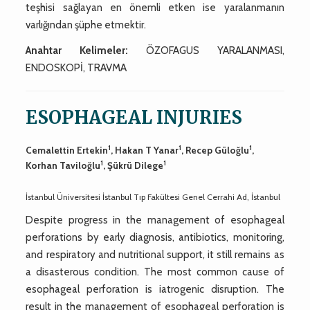
teşhisi sağlayan en önemli etken ise yaralanmanın
varlığından şüphe etmektir.
Anahtar Kelimeler:
ÖZOFAGUS YARALANMASI,
ENDOSKOPİ, TRAVMA
ESOPHAGEAL INJURIES
1
1
1
Cemalettin Ertekin
, Hakan T Yanar
, Recep Güloğlu
,
1
1
Korhan Taviloğlu
, Şükrü Dilege
İstanbul Üniversitesi İstanbul Tıp Fakültesi Genel Cerrahi Ad, İstanbul
Despite progress in the management of esophageal
perforations by early diagnosis, antibiotics, monitoring,
and respiratory and nutritional support, it still remains as
a disasterous condition. The most common cause of
esophageal perforation is iatrogenic disruption. The
result in the management of esophageal perforation is