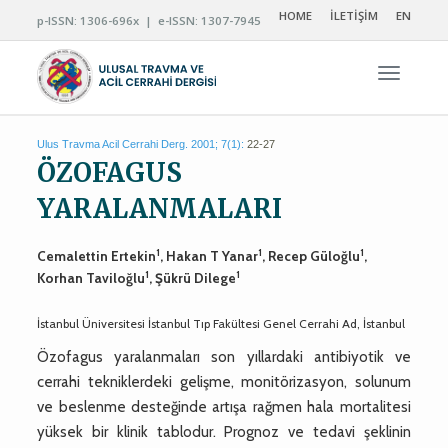
HOME
İLETİŞİM
EN
p-ISSN: 1306-696x | e-ISSN: 1307-7945
Navigas
Ulus Travma Acil Cerrahi Derg. 2001; 7(1):
22-27
ÖZOFAGUS
YARALANMALARI
1
1
1
Cemalettin Ertekin
, Hakan T Yanar
, Recep Güloğlu
,
1
1
Korhan Taviloğlu
, Şükrü Dilege
İstanbul Üniversitesi İstanbul Tıp Fakültesi Genel Cerrahi Ad, İstanbul
Özofagus yaralanmaları son yıllardaki antibiyotik ve
cerrahi tekniklerdeki gelişme, monitörizasyon, solunum
ve beslenme desteğinde artışa rağmen hala mortalitesi
yüksek bir klinik tablodur. Prognoz ve tedavi şeklinin