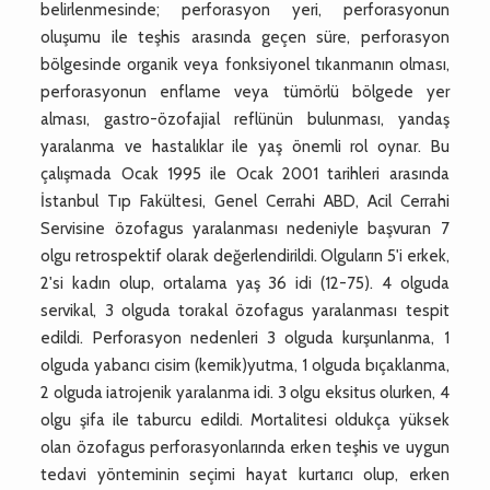
belirlenmesinde; perforasyon yeri, perforasyonun
oluşumu ile teşhis arasında geçen süre, perforasyon
bölgesinde organik veya fonksiyonel tıkanmanın olması,
perforasyonun enflame veya tümörlü bölgede yer
alması, gastro-özofajial reflünün bulunması, yandaş
yaralanma ve hastalıklar ile yaş önemli rol oynar. Bu
çalışmada Ocak 1995 ile Ocak 2001 tarihleri arasında
İstanbul Tıp Fakültesi, Genel Cerrahi ABD, Acil Cerrahi
Servisine özofagus yaralanması nedeniyle başvuran 7
olgu retrospektif olarak değerlendirildi. Olguların 5'i erkek,
2'si kadın olup, ortalama yaş 36 idi (12-75). 4 olguda
servikal, 3 olguda torakal özofagus yaralanması tespit
edildi. Perforasyon nedenleri 3 olguda kurşunlanma, 1
olguda yabancı cisim (kemik)yutma, 1 olguda bıçaklanma,
2 olguda iatrojenik yaralanma idi. 3 olgu eksitus olurken, 4
olgu şifa ile taburcu edildi. Mortalitesi oldukça yüksek
olan özofagus perforasyonlarında erken teşhis ve uygun
tedavi yönteminin seçimi hayat kurtarıcı olup, erken