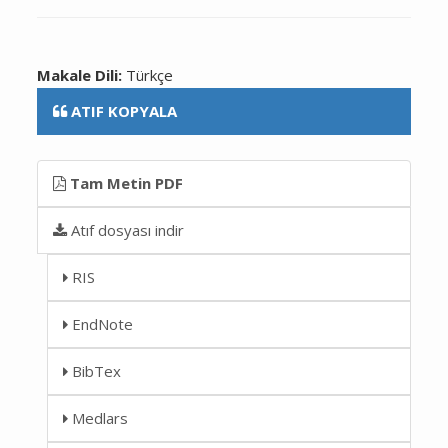
Makale Dili:
Türkçe
ATIF KOPYALA
Tam Metin PDF
Atıf dosyası indir
RIS
EndNote
BibTex
Medlars