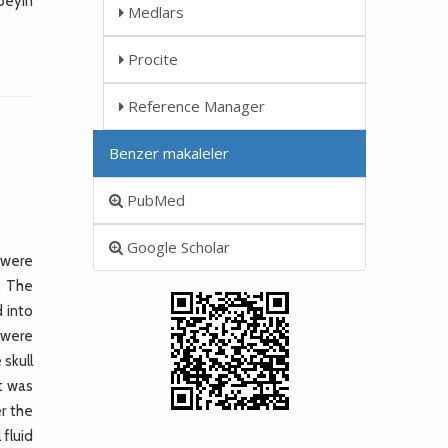
beyin
Medlars
Procite
Reference Manager
Benzer makaleler
PubMed
Google Scholar
 were
s. The
 into
 were
skull
st was
r the
fluid