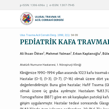
p-ISSN: 1306-696x | e-ISSN: 1307-7945
Ulus Travma Acil Cerrahi Derg. 1996; 2(1):
94-99
PEDİATRİK KAFA TRAVMA
1
1
1
Ali İhsan Ökten
, Mehmet Yalman
, Erkan Kaplanoğlu
, Bül
Atatürk Numune Hastanesi, 1. Nöroşirurji Kliniği
Kliniğimize 1990-1994 yılları arasında 1023 kafa travmalı o
Hastalar (0-1), (1-3), (3-7), (7-16) olmak üzere dört y
değerlendirilmiştir. Buna göre hastalar; Hafif Travma (
olmak üzere üç gruba ayrılmıştır. Hastaların %83.3'ü 
Tomografisine (BBT) göre en sık karşılaşılan patoloji kafat
girişim uygulanmıştır. Hastalar tedavi sonrasında Glas