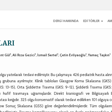
DERGİ HAKKINDA
EDİTÖRLER
AM
LARI
1
1
1
1
1
ent Gül
, Ali Rıza Gezici
, İsmail Sertel
, Çetin Evliyaoğlu
, Yamaç Taşkın
lgu yatırılarak tedavi edilmiştir. Bu çalışmaya 426 pediatrik hasta alınm
aş grubuna ayrılmıştır. Klinik tabloları Glasgow Koma Skalasına (GKS
GKS: 13-15), Orta Şiddette Travma (GKS: 9-12), Şiddetli Travma (GKS
hafif travmaya uğramışlardır. Direkt kraniografi ve Bilgisayarlı 
ası kırığıdır. 325 olgu konservatif olarak tedavi edilirken 101 olguya c
gow Sonuç Skalasına (GSS) göre değerlendirilmişlerdir. Tüm olguları