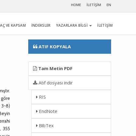
HOME
İLETİŞİM
EN
AÇ VE KAPSAM
İNDEKSLER
YAZARLARA BİLGİ
İLETİŞİM
ATIF KOPYALA
Tam Metin PDF
Atıf dosyası indir
ıştır.
RIS
) göre
: 3-8)
EndNote
Beyin
errahi
BibTex
n, 355