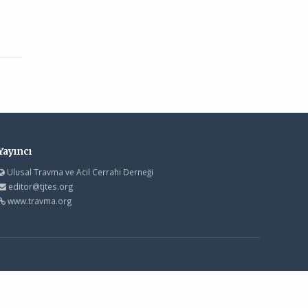
Yayıncı
Ulusal Travma ve Acil Cerrahi Derneği
editor@tjtes.org
www.travma.org