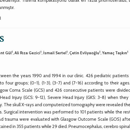
ybedilmiştir. Travma komplikasyonu olarak en fazla pnömosefalus, 
anmıştır.
I
S
1
1
1
1
1
ent Gül
, Ali Rıza Gezici
, İsmail Sertel
, Çetin Evliyaoğlu
, Yamaç Taşkın
een the years 1990 and 1994 in our clinic. 426 pediatric patients
o four groups; (0-1), (1-3), (3-7) and (7-16) according to their age
asgow Coma Scale (GCS) and 426 consecutive patients were divided
 Head Injury (GCS: 9-12), Severe Head Injury (GKS: 3-8) when they
ry. The skull X-rays and computerized tomography were revealed the 
s. Surgical intervention was performed to 101 patients while the re
head trauma were evaluated with Glasgow Outcome Scale (GOS) afte
ned in 355 patients while 29 died. Pneumocephalus, cerebro spinal 