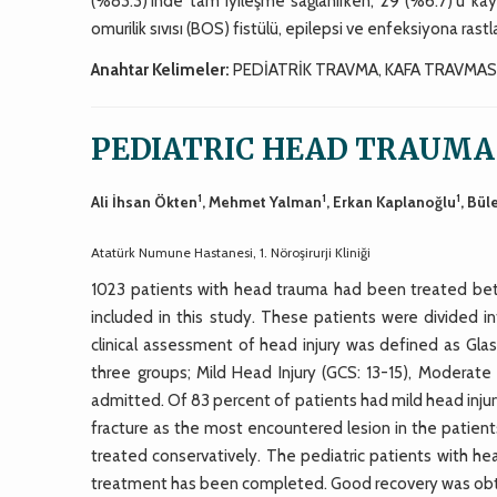
(%83.3)'inde tam iyileşme sağlanırken, 29 (%6.7)'u ka
omurilik sıvısı (BOS) fistülü, epilepsi ve enfeksiyona rastl
Anahtar Kelimeler:
PEDİATRİK TRAVMA, KAFA TRAVMAS
PEDIATRIC HEAD TRAUMA
1
1
1
Ali İhsan Ökten
, Mehmet Yalman
, Erkan Kaplanoğlu
, Bül
Atatürk Numune Hastanesi, 1. Nöroşirurji Kliniği
1023 patients with head trauma had been treated betw
included in this study. These patients were divided int
clinical assessment of head injury was defined as Gl
three groups; Mild Head Injury (GCS: 13-15), Moderate
admitted. Of 83 percent of patients had mild head inju
fracture as the most encountered lesion in the patient
treated conservatively. The pediatric patients with 
treatment has been completed. Good recovery was obtai