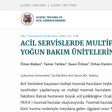
p-ISSN: 1306-696x | e-ISSN: 1307-7945
Ulus Travma Acil Cerrahi Derg. 1995; 1(1):
7-10
ACİL SERVİSLERDE MULT
YOĞUN BAKIM ÜNİTELERİ
1
1
1
Ömer Alabaz
, Tamer Tetiker
, Suavi Özkan
, Orhan Demir
Çukurova Üniversitesi Tıp Fakültesi Acil Servis AD., Adana
Acil Servislere başvuran multipl travmalı hastaların teş
tarafından yapılamayışı ve multipl travmalı hastaların
Fakültesi Balcalı hastanesi büyük acil polikliniğine O
(%9.8 ) travmalı hastalar oluşturuyordu. Travmalı hastal
Künt travma nedeniyle meydana gelen olguların oranı %7