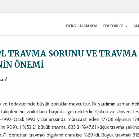
DERGİ HAKKINDA
EDİTÖRLER
AM
İPL TRAVMA SORUNU VE TRAVMA
NİN ÖNEMİ
1
can
his ve tedavilerinde büyük zorluklar mevcuttur. İlk yardımın uzman he
 takipleri hu zorlukların başında gelmektedir. Çukurova Üniversites
cak-1992-Ocak 1993 yılları arasında müracaat eden 17708 olgunun 174
arın 909'u ( %52.2) büyük travma, 833'ü (%47.8) küçük travma şeklind
1, penetran travmalı olguların oranı ise %29 idi. Büyük travmalı 31