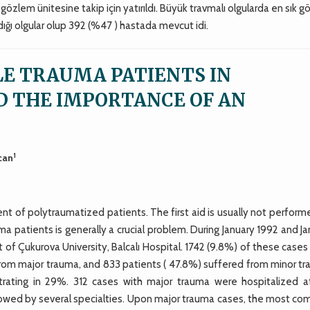
 gözlem ünitesine takip için yatırıldı. Büyük travmalı olgularda en sık g
ığı olgular olup 392 (%47 ) hastada mevcut idi.
LE TRAUMA PATIENTS IN
D THE IMPORTANCE OF AN
1
can
ent of polytraumatized patients. The first aid is usually not perfor
a patients is generally a crucial problem. During January 1992 and J
of Çukurova University, Balcalı Hospital. 1742 (9.8%) of these case
om major trauma, and 833 patients ( 47.8%) suffered from minor tr
ating in 29%. 312 cases with major trauma were hospitalized a
lowed by several specialties. Upon major trauma cases, the most c