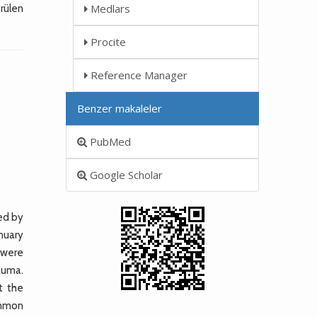
Medlars
örülen
Procite
Reference Manager
Benzer makaleler
PubMed
Google Scholar
med by
anuary
s were
auma.
t the
ommon