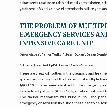
birkaç servis tarafından takip edilmesi gerektiğinden, acil
yaralanma bölgesi kafa ve ekstremitenin birlikte yaraland
THE PROBLEM OF MULTIP
EMERGENCY SERVICES AN
INTENSIVE CARE UNIT
1
1
1
Ömer Alabaz
, Tamer Tetiker
, Suavi Özkan
, Orhan Demir
Çukurova Üniversitesi Tıp Fakültesi Acil Servis AD., Adana
There are great difficulties in the diagnosis and treatm
specialized doctors, and the follow-up of multiple traum
1993 17.708 cases were admitted to the Emergency unit 
traumatized patients; 909 (52.2%) of whom suffered fr
The trauma mechanism was blunt in 71%, and penetr
emergency observation unit, since these had to be fol