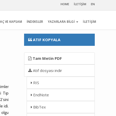
HOME
İLETİŞİM
EN
AÇ VE KAPSAM
İNDEKSLER
YAZARLARA BİLGİ
İLETİŞİM
ATIF KOPYALA
Tam Metin PDF
Atıf dosyası indir
RIS
kimler
i Tıp
EndNote
2'sini
e idi.
BibTex
2 olgu